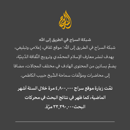
شبكة السراج في الطريق إلى الله
شبكة السراج في الطريق إلى الله؛ موقع ثقافي، إعلامي وتبليغي،
يهدف لنشر معارف الإسلام المحمّدي وترويج الثّقافة الدّينيّة،
يضمّ بساتين من المحتوى الهادف في مختلف المجالات، مضافا
إلى محاضرات ومؤلّفات سماحة الشّيخ حبيب الكاظمي.
تمّت زيارة موقع سراج ٤,٨٠٠,٠٠٠ مرة خلال الستة أشهر
الماضية، كما ظهر في نتائج البحث في محركات
البحث٢٢,٢٩٠,٠٠٠ مرّة.