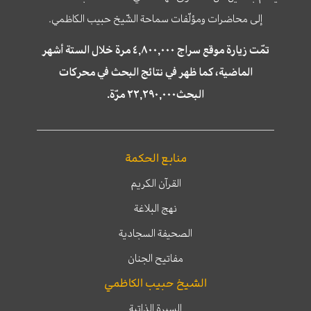
إلى محاضرات ومؤلّفات سماحة الشّيخ حبيب الكاظمي.
تمّت زيارة موقع سراج ٤,٨٠٠,٠٠٠ مرة خلال الستة أشهر
الماضية، كما ظهر في نتائج البحث في محركات
البحث٢٢,٢٩٠,٠٠٠ مرّة.
منابع الحكمة
القرآن الكريم
نهج البلاغة
الصحيفة السجادية
مفاتيح الجنان
الشيخ حبيب الكاظمي
السيرة الذاتية