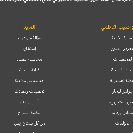
 حبيب الكاظمي
المزيد
لسيرة الذاتية
سؤالكم وجوابنا
عرض الصور
إستخارة
المحاضرات
محاسبة النفس
لمات قصيرة
كتابة الوصية
ضة تفسيرية
مناسبات إسلامية
جواهر البحار
تحقيقات ومقالات
ير المتدبرين
آداب وسنن
سائل وردود
مكتبة السراج
المؤلفات
من كل بستان زهرة