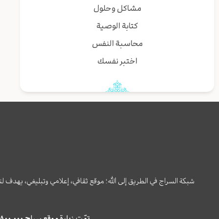
مشاكل وحلول
كتابة الوصية
محاسبة النفس
اختبر نفسك
شبكة السراج في الطريق إلى الله؛ موقع ثقافي، إعلامي وتبليغي، يهدف ل
تمّت زيارة موقع سراج ٤,٨٠٠,٠٠٠ مرة خلال الستة أشهر الماضية، كما ظهر في نتائج البحث في محركات البحث٢٢,٢٩٠,٠٠٠ مرّة.