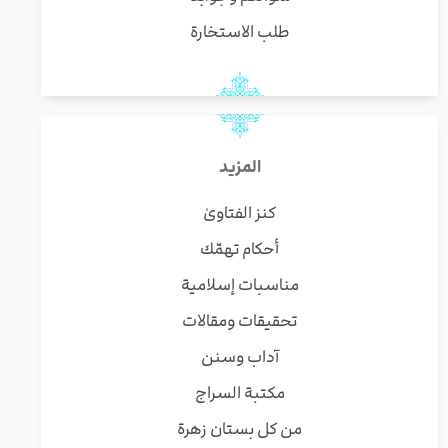
طلب الاستخارة
المزيد
كنز الفتاوىٰ
أحكام تهمّك
مناسبات إسلامية
تحقيقات ومقالات
آداب وسنن
مكتبة السراج
من كل بستان زهرة