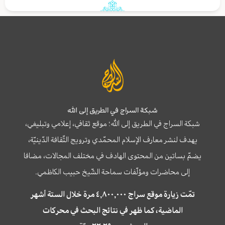
شبكة السراج في الطريق إلى الله
شبكة السراج في الطريق إلى الله؛ موقع ثقافي، إعلامي وتبليغي،
يهدف لنشر معارف الإسلام المحمّدي وترويج الثّقافة الدّينيّة،
يضمّ بساتين من المحتوى الهادف في مختلف المجالات، مضافا
إلى محاضرات ومؤلّفات سماحة الشّيخ حبيب الكاظمي.
تمّت زيارة موقع سراج ٤,٨٠٠,٠٠٠ مرة خلال الستة أشهر
الماضية، كما ظهر في نتائج البحث في محركات