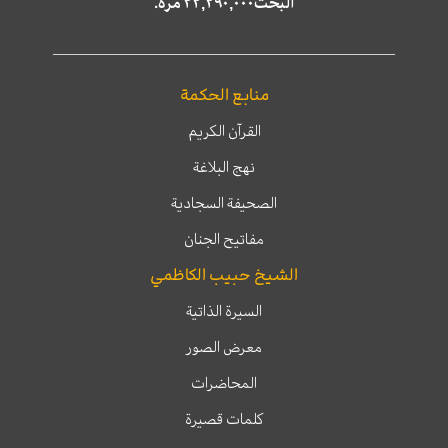
البحث٢٢,٢٩٠,٠٠٠ مرّة.
منابع الحكمة
القرآن الكريم
نهج البلاغة
الصحيفة السجادية
مفاتيح الجنان
الشيخ حبيب الكاظمي
السيرة الذاتية
معرض الصور
المحاضرات
كلمات قصيرة