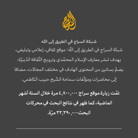
شبكة السراج في الطريق إلى الله
شبكة السراج في الطريق إلى الله؛ موقع ثقافي، إعلامي وتبليغي،
يهدف لنشر معارف الإسلام المحمّدي وترويج الثّقافة الدّينيّة،
يضمّ بساتين من المحتوى الهادف في مختلف المجالات، مضافا
إلى محاضرات ومؤلّفات سماحة الشّيخ حبيب الكاظمي.
تمّت زيارة موقع سراج ٤,٨٠٠,٠٠٠ مرة خلال الستة أشهر
الماضية، كما ظهر في نتائج البحث في محركات
البحث٢٢,٢٩٠,٠٠٠ مرّة.