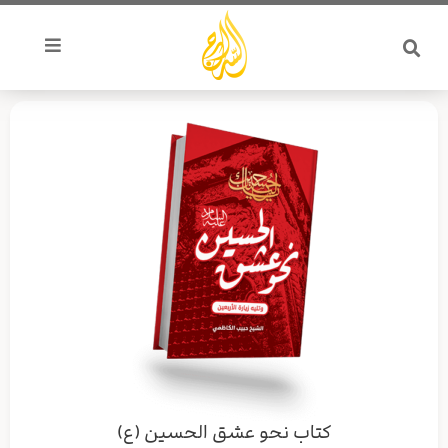
خطي
لى
لمحتوى
كتاب نحو عشق الحسين (ع)