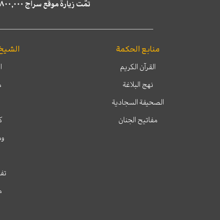
تمّت زيارة موقع سراج ٤,٨٠٠,٠٠٠ مرة خلال الستة أشهر الماضية، كما ظهر في نتائج البحث في محركات البحث٢٢,٢٩٠,٠٠٠ مرّة.
منابع الحكمة
الشيخ
القرآن الكريم
ا
نهج البلاغة
م
الصحيفة السجادية
مفاتيح الجنان
ك
وم
تفس
م