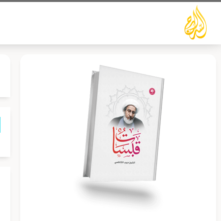
خطي
لى
لمحتوى