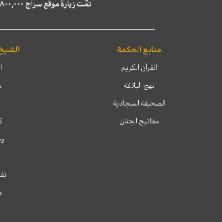
تمّت زيارة موقع سراج ٤,٨٠٠,٠٠٠ مرة خلال الستة أشهر الماضية، كما ظهر في نتائج البحث في محركات البحث٢٢,٢٩٠,٠٠٠ مرّة.
منابع الحكمة
الشيخ
القرآن الكريم
ا
نهج البلاغة
م
الصحيفة السجادية
مفاتيح الجنان
ك
وم
تفس
م