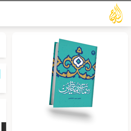
خطي
لى
لمحتوى