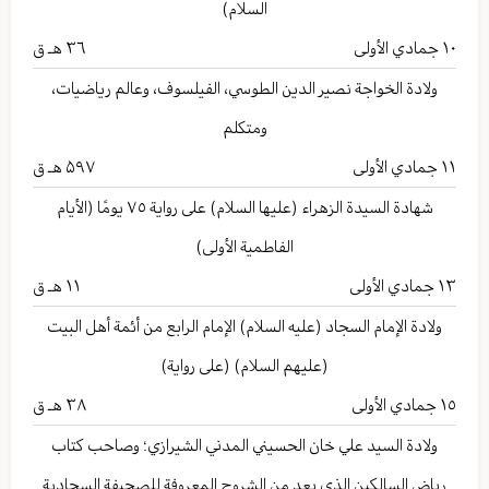
السلام)
١٠
جمادي الأولى
۳٦ هـ ق
ولادة الخواجة نصير الدين الطوسي، الفيلسوف، وعالم رياضيات،
ومتكلم
١١
جمادي الأولى
۵۹۷ هـ ق
شهادة السيدة الزهراء (عليها السلام) على رواية ٧٥ يومًا (الأيام
الفاطمية الأولى)
١٣
جمادي الأولى
۱۱ هـ ق
ولادة الإمام السجاد (عليه السلام) الإمام الرابع من أئمة أهل البيت
(عليهم السلام) (على رواية)
١٥
جمادي الأولى
۳۸ هـ ق
ولادة السيد علي خان الحسيني المدني الشيرازي؛ وصاحب كتاب
رياض السالكين الذي يعد من الشروح المعروفة للصحيفة السجادية