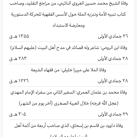
وفاة الشيخ محمد حسين الغروي النائيني، من مراجع التقليد، وصاحب
كتاب تنبيه الأمة وتنزيه الملة حول الأسس الفقهية للحركة الدستورية
ومعارضة الاستبداد
٢٦
جمادي الأولى
۱۳۵۵ هـ ق
وفاة ابن الرومي؛ شاعر وله قصائد في مدح أهل البيت (عليهم السلام)
٢٨
جمادي الأولى
۲۸۳ هـ ق
وفاة الملا علي ميرزا خليلي؛ من فقهاء الشيعة
٢٨
جمادي الأولى
۱۲۲٦ هـ ق
وفاة محمد بن عثمان العمري؛ السفير الثاني من سفراء الإمام المهدي
(عجل الله فرجه) خلال الغيبة الصغرى (آخر يوم من الشهر)
٢٩
جمادي الأولى
۳۰۵ هـ ق
وفاة داوود بن قاسم بن إسحاق، الذي صاحب أربعة من أئمة أهل
البيت (عليهم السلام)