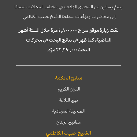
يضمّ بساتين من المحتوى الهادف في مختلف المجالات، مضافا
إلى محاضرات ومؤلّفات سماحة الشّيخ حبيب الكاظمي.
تمّت زيارة موقع سراج ٤,٨٠٠,٠٠٠ مرة خلال الستة أشهر
الماضية، كما ظهر في نتائج البحث في محركات
البحث٢٢,٢٩٠,٠٠٠ مرّة.
منابع الحكمة
القرآن الكريم
نهج البلاغة
الصحيفة السجادية
مفاتيح الجنان
الشيخ حبيب الكاظمي