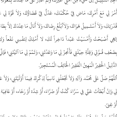
َمْرَ لِي مَعَ أَمْرِكَ، مَاض فِيَّ حُكْمُكَ، عَدْلٌ فِيَّ قَضَاؤُكَ، وَلاَ قُوَّةَ لِي عَ
ُدْرَتِكَ، وَلاَ أَسْتَـمِيلُ هَوَاكَ، وَلاَأبْلُغُ رِضَاكَ، وَلاَ أَنَالُ مَا عِنْدَكَ إلاَّ بِط
لهِي أَصْبَحْتُ وَأَمْسَيْتُ عَبْداً دَاخِراً لَكَ، لا أَمْلِكُ لِنَفْسِي نَفْعاً وَلاَ 
ِضَعْفِ قُـوَّتِي وَقِلَّةِ حِيْلَتِي فَأَنْجزْ لِي مَا وَعَدْتَنِي، وَتَمِّمْ لِي مَا آتَيْتَنِي
لذَّلِيلُ الْحَقِيرُ الْمَهِينُ الْفَقِيرُ الْخَائِفُ الْمُسْتَجِيرُ.
للَّهُمَّ صَلِّ عَلَى مُحَمَّد وَآلِهِ وَلاَ تَجْعَلْنِي نَاسِيَاً لِذِكْرِكَ فِيمَا أَوْلَيْتَنِي، وَ
ِي وَإنْ أَبْطَأتَ عَنِّي فِي سَرَّاءَ كُنْتُ أَوْ ضَرَّاءَ، أَوْ شِدَّة أَوْ رَخَاء، أَوْ عَافِيَة أ
َوْ غِنىً.