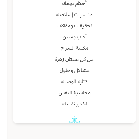
أ
أحكام تهمّك
و
مناسبات إسلامية
تحقيقات ومقالات
ع
آداب وسنن
أ
مكتبة السراج
من كل بستان زهرة
و
مشاكل وحلول
ز
كتابة الوصية
و
محاسبة النفس
اختبر نفسك
ا
و