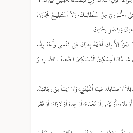
لَى الْخُـرُوجِ مِنْ سُلْطَانِـكَ، وَلاَ أَسْتَطِيـعُ مُجَاوَزَةَ
َاعَتِكَ وَبِفَضْل رَحْمَتِكَ.
ضَرّاً إلاَّ بِكَ أَشْهَدُ بِذَلِكَ عَلَى نَفْسِي وَأَعْتَـرِفُ
؛ فَإنِّي عَبْـدُكَ الْمِسْكِينُ الْمُسْتكِينُ الضَّعِيفُ الضَّـرِيـرُ
لاَ غافِلاً لاحْسَانِكَ فِيمَا أَبْلَيْتَنِي، وَلا آيسَاً مِنْ إجَابَتِكَ
َوْ بَلاء، أَوْ بُؤْس أَوْ نَعْمَاءَ، أَوْ جِدَة أَوْ لاوَاءَ، أَوْ فَقْر