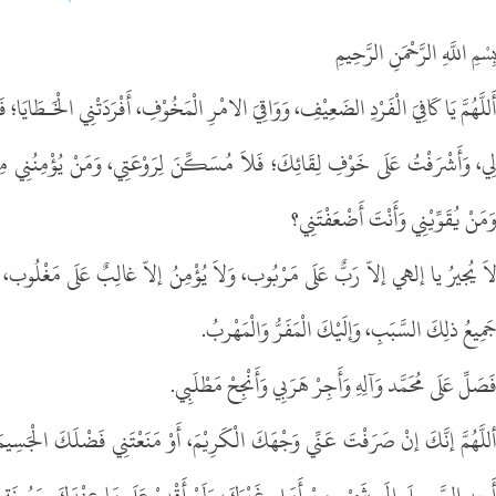
ِسْمِ اللَّهِ الرَّحْمَنِ الرَّحِيمِ
َللَّهُمَّ يَا كَافِيَ الْفَرْدِ الضَعِيْفِ، وَوَاقِيَ الامْرِ الْمَخُوْفِ، أَفْرَدَتْنِي الْخَـط
ِي، وَأَشْرَفْتُ عَلَى خَوْفِ لِقَائِكَ؛ فَلاَ مُسَكِّنَ لِرَوْعَتِي، وَمَنْ يُؤْمِنُنِي مِن
َمَنْ يُقَوِّيْنِي وَأَنْتَ أَضْعَفْتَنِي؟
اَ يُجيرُ يا إلهي إلاّ رَبٌّ عَلَى مَرْبُوب، وَلاَ يُؤْمِنُ إلاّ غالِبٌ عَلَى مَغْلُوب، وَ
َمِيعُ ذلِكَ السَّبَبِ، وَإلَيْكَ الْمَفَرُّ وَالْمَهْربُ.
َصَلِّ عَلَى مُحَمَّد وَآلِهِ وَأَجِرْ هَرَبِي وَأَنْجِحْ مَطْلَبِي.
للَّهُمَّ إنَّكَ إنْ صَرَفْتَ عَنِّي وَجْهَكَ الْكَرِيْمَ، أَوْ مَنَعْتَنِي فَضْلَكَ الْجَسِيمَ
َجِدِ السَّبِيـلَ إلَى شَيْء مِنْ أَمَلِي غَيْرَكَ، وَلَمْ أَقْدِرْ عَلَى مَا عِنْدَكَ بِمَعُونَة