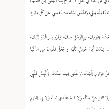
ِي كُلِّ حَالاَتِي حَتَّى لاَ أَفْرَحَ بِمَا آتَيْتَنِي مِنَ الدُّنْيَا،
مَا تَقْبَلُهُ مِنِّي، وَاشْغَلْ بِطَاعَتِكَ نَفْسِي عَنْ كُلِّ مَايَرِدُ
عَشْهُ بِخَوْفِكَ، وَبِالْوَجَلِ مِنْكَ، وَقَوِّهِ بِالرَّغْبَةِ إلَيْكَ،
ا عِنْدَكَ أَيَّامَ حَيَاتِي كُلِّهَا، وَاجْعَلْ تَقْوَاكَ مِنَ الدُّنْيَا
َلْ فِرَارِي إلَيْكَ، وَرَغْبَتِي فِيمَا عِنْدَكَ، وَأَلْبِسْ قَلْبِي
َافِر عَلَيَّ مِنَّةً، وَلاَ لَـهُ عِنْدِي يَداً، وَلا بِي إلَيْهِمْ