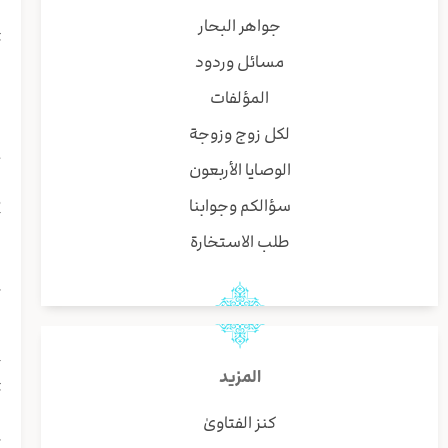
جواهر البحار
أ
مسائل وردود
ق
المؤلفات
لكل زوج وزوجة
إ
الوصايا الأربعون
ب
سؤالكم وجوابنا
طلب الاستخارة
ا
أ
ل
المزيد
أ
كنز الفتاوىٰ