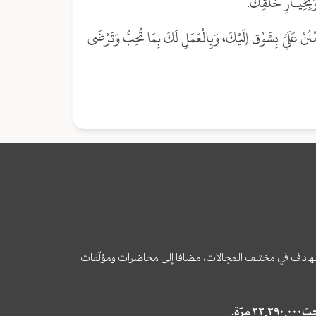
بِخِيَـارِ خَلْقِكَ.
امْنُنْ عَلَيَّ بِشَوْق إلَيْكَ، وَبِالْعَمَلِ لَكَ بِمَا تُحِبُّ وَتَرْضَى
وى الهادف في مختلف المجالات، مضافا إلى محاضرات ومؤلّفات