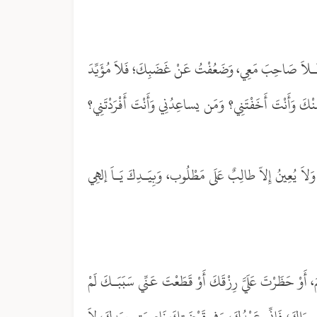
َايَا؛ فَـلاَ صَاحِبَ مَعِي، وَضَعُفْتُ عَنْ غَضَبِكَ؛ فَلاَ مُؤَيِّدَ
ْكَ وَأَنْتَ أَخَفْتَنِي؟ وَمَن يساعِدُنِي وَأَنْتَ أَفْرَدْتَنِي؟
لاَ يُعِينُ إِلاّ طالِبٌ عَلَى مَطْلُوب، وَبِيَـدِكَ يَـاَ إلهِي
، أَوْ حَظَرْتَ عَلَيَّ رِزْقَكَ أَوْ قَطَعْتَ عَنِّي سَبَبَـكَ لَمْ
ِ سِوَاكَ؛ فَإنِّي عَبْدُكَ، وَفِي قَبْضَتِكَ نَاصِيَتِي بِيَدِكَ، لاَ