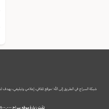
ح
أ
إ
شبكة السراج في الطريق إلى الله؛ موقع ثقافي، إعلامي وتبليغي، يهدف ل
تمّت زيارة موقع سراج ٤,٨٠٠,٠٠٠ مرة خلال الستة أشهر الماضية، كما ظهر في نتائج البحث في محركات البحث٢٢,٢٩٠,٠٠٠ مرّة.