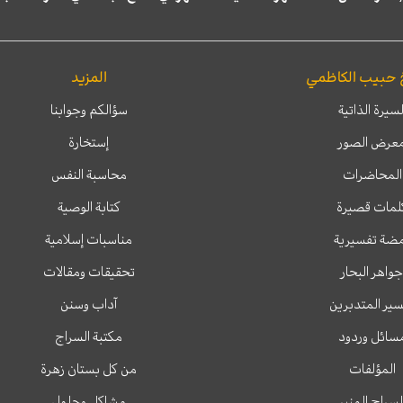
 حبيب الكاظمي
المزيد
لسيرة الذاتية
سؤالكم وجوابنا
عرض الصور
إستخارة
المحاضرات
محاسبة النفس
لمات قصيرة
كتابة الوصية
ضة تفسيرية
مناسبات إسلامية
جواهر البحار
تحقيقات ومقالات
ير المتدبرين
آداب وسنن
سائل وردود
مكتبة السراج
المؤلفات
من كل بستان زهرة
لسراج المنير
مشاكل وحلول