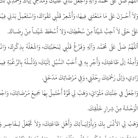
للَّهُمَّ صَلِّ عَلَى مُحَمَّد وَآلِهِ وَاجْعَلْ ثَنائِي عَلَيْكَ وَمَدْحِي إيَّاكَ وَحَمْدِي لَكَ ف
َلاَ أَحْـزَنَ عَلَى مَا مَنَعْتَنِي فِيهَا، وَأَشْعِرْ قَلْبِي تَقْوَاكَ، وَاسْتَعْمِلْ بَدَنِي فِيْ
َلَىَّ حَتَّى لاَ اُحِبَّ شَيْئَاً مِنْ سُخْطِكَ، وَلا أَسْخَطَ شَيْئـاً مِنْ رِضَـاكَ.
للَّهُمَّ صَلِّ عَلَى مُحَمَّد وَآلِهِ وَفَرِّغْ قَلْبِي لِمَحَبَّتِكَ، وَاشْغَلْهُ بِذِكْرِكَ، وَانْ
َأَمِلْهُ إلَى طَاعَتِكَ، وَأَجْرِ بِهِ فِي أَحَبِّ السُّبُلِ إلَيْكَ، وَذَلِّـلْهُ بِالرَّغْبَةِ فِيمَ
َادِي، وَإلَى رَحْمَتِكَ رِحْلَتِي، وَفِي مَرْضَاتِكَ مَدْخَلِي.
َاجْعَلْ فِي جَنَّتِكَ مَثْوَايَ، وَهَبْ لِي قُوَّةً أَحْتَمِلُ بِهَا جَمِيعَ مَرْضَاتِكَ، وَاجْع
لْوَحْشَةَ مِنْ شِرارِ خَلْقِكَ.
َهَبْ لِي الاُنْسَ بِكَ وَبِأَوْلِيَـآئِكَ وَأَهْلِ طَاعَتِكَ، وَلاَ تَجْعَلْ لِـفَاجِـر وَلاك