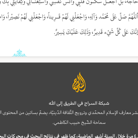
َاجَةً، بَل اجْعَـلْ سُكُـونَ قَلْبِي وَاُنْسَ نَفْسِي وَاسْتِغْنَـائِي وَكِفَايَتِي بِكَ وَ
للَّهُمَّ صَلِّ عَلَى مُحَمَّد وَآلِهِ، وَاجْعَلْنِي لَهُمْ قَـرِيناً، وَاجْعَلْنِي لَهُمْ نَصِيْراً، وَ
نَّكَ عَلَى كُلِّ شَيْء قَدِيرٌ، وَذَلِكَ عَلَيْكَ يَسِيرٌ.
شبكة السراج في الطريق إلى الله
نشر معارف الإسلام المحمّدي وترويج الثّقافة الدّينيّة، يضمّ بساتين من المحت
سماحة الشّيخ حبيب الكاظمي.