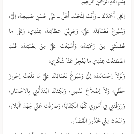
بِسْمِ اللَّهِ الرَّحْمَنِ الرَّحِيمِ
إلهِي أَحْمَدُكَ ـ وَأَنْتَ لِلْحَمْدِ أَهْلٌ ـ عَلَى حُسْنِ صَنِيعِكَ إلَيَّ،
وَسُبُوغِ نَعْمَآئِكَ عَلَيَّ، وَجَزِيْلِ عَطَآئِكَ عِنْدِي، وَعَلَى ما
فَضَّلْتَنِي مِنْ رَحْمَتِكَ، وَأَسْبَغْتَ عَلَيَّ مِنْ نِعْمَتِكَ، فَقَدِ
اصْطَنَعْتَ عِنْدِي ما يَعْجِزُ عَنُهُ شُكْرِي،
وَلَوْلاَ إحْسَانُكَ، إلَيَّ وَسُبُوغُ نَعْمَآئِكَ عَلَيَّ مَا بَلَغْتُ إحْرازَ
حَظِّي، وَلاَ إصْلاَحَ نَفْسِي، وَلكِنَّكَ ابْتَدَأْتَنِي بِالاحْسَانِ،
وَرَزَقْتَنِي فِي أُمُورِي كُلِّهَا الْكِفَايَةَ، وَصَرَفْتَ عَنِّي جَهْدَ الْبَلاءِ،
وَمَنَعْتَ مِنِّي مَحْذُورَ الْقَضَآءِ.