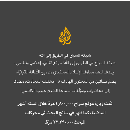
شبكة السراج في الطريق إلى الله
شبكة السراج في الطريق إلى الله؛ موقع ثقافي، إعلامي وتبليغي،
يهدف لنشر معارف الإسلام المحمّدي وترويج الثّقافة الدّينيّة،
يضمّ بساتين من المحتوى الهادف في مختلف المجالات، مضافا
إلى محاضرات ومؤلّفات سماحة الشّيخ حبيب الكاظمي.
تمّت زيارة موقع سراج ٤,٨٠٠,٠٠٠ مرة خلال الستة أشهر
الماضية، كما ظهر في نتائج البحث في محركات
البحث٢٢,٢٩٠,٠٠٠ مرّة.