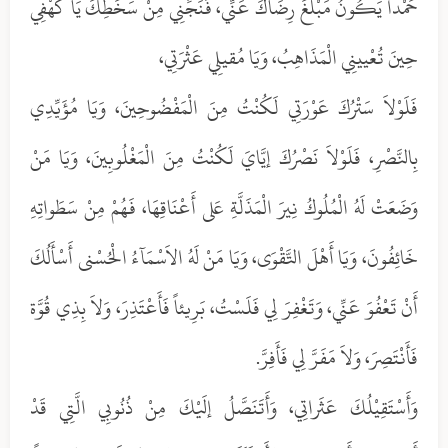
حَمْداً يَكُونُ مَبْلَغَ رِضَاكَ عَنِّي، فَنَجِّنِي مِنْ سَخَطِكَ يَا كَهْفِي
حِينَ تُعْيينِي الْمَذَاهِبُ، وَيَا مُقيلِي عَثْرَتِي،
فَلَوْلاَ سَتْرُكَ عَوْرَتِي لَكُنْتُ مِنَ الْمَفْضُوحِينَ، وَيَا مُؤَيِّدِي
بِالنَّصْرِ، فَلَوْلاَ نَصْرُكَ إيَّايَ لَكُنْتُ مِنَ الْمَغْلُوبِينَ، وَيَا مَنْ
وَضَعَتْ لَهُ الْمُلُوكُ نِيرَ الْمَذَلَّةِ عَلى أَعْنَاقِهَا، فَهُمْ مِنْ سَطَواتِهِ
خَائِفُونَ، وَيَا أَهْلَ التَّقْوَى، وَيَا مَنْ لَهُ الاَسْمَآءُ الْحُسْنى أَسْأَلُكَ
أَنْ تَعْفُوَ عَنِّي، وَتَغْفِرَ لِي فَلَسْتُ، بَرِيئاً فَأَعْتَذِرَ، وَلاَ بِذِي قُوَّة
فَأَنْتَصِرَ، وَلاَ مَفَرَّ لِي فَأَفِرَّ.
وَأَسْتَقِيْلُكَ عَثَراتِي، وَأَتَنَصَّلُ إلَيْكَ مِنْ ذُنُوبِي الَّتِي قَدْ