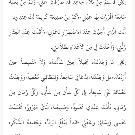
إلهِي فَكَمْ مِنْ بَلاء جَاهِد قَدْ صَرَفْتَ عَنِّي، وَكَمْ مِنْ نِعْمَة
سَابِغَة أَقْرَرْتَ بِهَا عَيْنِي، وَكَمْ مِنْ صَنِيعَة كَرِيمَة لَكَ عِنْدِي.
أَنْتَ الَّذِي أَجَبْتَ عِنْدَ الاضْطِرَارِ دَعْوَتِي، وَأَقَلْتَ عِنْدَ الْعِثَارِ
زَلَّتِي، وَأَخَذْتَ لِي مِنَ الاَعْدَآءِ بِظُلاَمَتِي.
إلهِي مَا وَجَدْتُكَ بَخِيلاً حِينَ سَأَلْتُكَ، وَلاَ مُنْقَبِضاً حِينَ
أَرَدْتُكَ، بل وَجَدْتُكَ لِدُعَآئِي سَامِعاً، وَلِمَطَالِبِي مُعْطِياً، وَوَجَدْتُ
نُعْمَاكَ عَلَيَّ سَابِغَةً، فِي كُلِّ شَأْن مِنْ شَأْنِي، وَكُلِّ زَمَان مِنْ
زَمَانِي، فَأَنْتَ عِنْدِي مَحْمُودٌ، وَصَنِيعُكَ لَدَيَّ مَبْرُورٌ، تَحْمَدُكَ
نَفْسِي وَلِسَانِيْ وَعَقْلِي حَمْداً يَبْلُغُ الوَفَآءَ وَحَقِيقَةَ الشُّكْرِ،