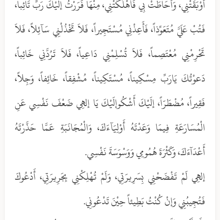
أَوْبَقَتْنِي، وَأَحَاطَتْ بِي فَأَهْلَكَتْنِي، مِنْهَا فَرَرْتُ إلَيْكَ رَبِّ تَائِباً،
فَتُبْ عَلَيَّ مُتَعَوِّذاً، فَأَعِذْنِي مُسْتَجِيراً، فَلاَ تَخْذُلْنِي سَآئِلاً، فَلاَ
تَحْرِمْنِي مُعْتَصِماً، فَلاَ تُسْلِمْنِي دَاعِياً، فَلاَ تَرُدَّنِي خَائِباً،
دَعوْتُكَ يَارَبِّ مِسْكِيناً، مُسْتَكِيناً، مُشْفِقاً، خَائِفاً، وَجِلاً،
فَقِيراً، مُضْطَرّاً، إلَيْكَ أَشْكُوإلَيْكَ يَا إلهِي ضَعْفَ نَفْسِي عَنِ
الْمُسَارَعَةِ فِيمَا وَعَدْتَهُ أَوْلِيَآءَكَ، وَالْمُجَانَبَةِ عَمَّا حَذَّرْتَهُ
أَعْدَآءَكَ، وَكَثْرَةَ هُمُومِي وَوَسْوَسَةَ نَفْسِي.
إلهِي لَمْ تَفْضَحْنِي بِسَرِيرَتِي، وَلَمْ تُهْلِكْنِي بِجَرِيرَتِي، أَدْعُوكَ
فَتُجِيبُنِي وَإنْ كُنْتُ بَطِيئاً حِيْنَ تَدْعُونِي.