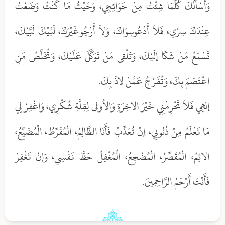
وَأَسْأَلُكَ كُلَّمَا شِئْتُ مِنْ حَوَائِجِي، وَحَيْثُ مَا كُنْتُ وَضَعْتُ
عِنْدَكَ سِرِّي، فَلاَ أَدْعُوسِوَاكَ، وَلاَ أَرْجُوغَيْرَكَ، لَبَّيْكَ لَبَّيْكَ،
تَسْمَعُ مَنْ شَكَا إلَيْكَ، وَتَلْقى مَنْ تَوَكَّلَ عَلَيْكَ، وَتُخَلِّصُ مَنِ
اعْتَصَمَ بِكَ، وَتُفَرِّجُ عَمَّنْ لاذَ بِكَ.
إلهِي فَلاَ تَحْرِمْنِي خَيْرَ الاخِرَةِ وَالاُولى لِقِلَّةِ شُكْرِي، وَاغْفِرْ لِي
مَا تَعْلَمُ مِنْ ذُنُوبِي، إنْ تُعَذِّبْ فَأَنَا الظَّالِمُ، الْمُفَرِّطُ، الْمُضَيِّعُ،
الاثِمُ، الْمُقَصِّرُ، الْمُضْجِعُ، الُمُغْفِلُ حَظَّ نَفْسِي، وَإنْ تَغْفِرْ
فَأَنْتَ أَرْحَمُ الرَّاحِمِينَ.