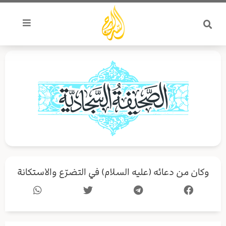
خطي
لى
لمحتوى
وكان من دعائه (عليه السلام) في التضرّع والاستكانة