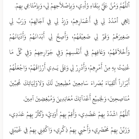
أللَّهُمَّ وَمُنَّ عَلَيَّ بِبَقَاءِ وُلْدِي، وَبِإصْلاَحِهِمْ لِي، وَبِإمْتَاعِي بِهِمْ.
إلهِي أمْدُدْ لِي فِي أَعْمَارِهِمْ، وَزِدْ لِي فِي آجَالِهِمْ، وَرَبِّ لِي
صَغِيرَهُمْ وَقَوِّ لِي ضَعِيْفَهُمْ، وَأَصِحَّ لِي أَبْدَانَهُمْ وَأَدْيَانَهُمْ
وَأَخْلاَقَهُمْ، وَعَافِهِمْ فِي أَنْفُسِهِمْ وَفِي جَوَارِحِهِمْ وَفِي كُلِّ مَا
عُنِيْتُ بِهِ مِنْ أَمْرِهِمْ، وَأَدْرِرْ لِي وَعَلَى يَـدِي أَرْزَاقَهُمْ، وَاجْعَلْهُمْ
أَبْرَاراً أَتْقِيَاءَ بُصَراءَ سَامِعِينَ مُطِيعِينَ لَكَ وَلاوْلِيَائِكَ مُحِبِّينَ
مُنَاصِحِينَ، وَلِجَمِيْعِ أَعْدَآئِكَ مُعَانِدِينَ وَمُبْغِضِينَ آمِينَ.
أللَّهُمَّ اشْدُدْ بِهِمْ عَضُدِي، وَأَقِمْ بِهِمْ أَوَدِيْ، وَكَثِّرْ بِهِمْ عَدَدِي،
وَزَيِّنْ بِهِمْ مَحْضَرِي، وَأَحْييِ بِهِمْ ذِكْرِي، وَاكْفِنِي بِهِمْ فِي غَيْبَتِي