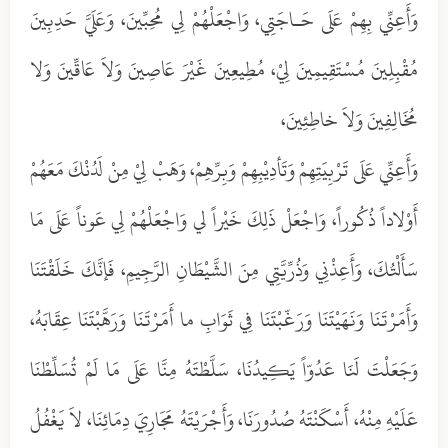
وَأَعِنِّي بِهِمْ عَلَى حَـاجَتِي، وَاجْعَلْهُمْ لِي مُحِبِّينَ، وَعَلَيَّ حَدِبِينَ
مُقْبِلِينَ مُسْتَقِيمِينَ لِيْ، مُطِيعِينَ غَيْرَ عَاصِينَ وَلاَ عَاقِّينَ وَلا
مُخَالِفِينَ وَلاَ خـاطِئِينَ،
وَأَعِنِّي عَلَى تَرْبِيَتِهِمْ وَتَأدِيْبِهِمْ وَبِرِّهِمْ، وَهَبْ لِيْ مِنْ لَدُنْكَ مَعَهُمْ
أَوْلاداً ذُكُوراً، وَاجْعَلْ ذَلِكَ خَيْراً لي وَاجْعَلْهُمْ لِي عَوناً عَلَى مَا
سَأَلْتُكَ، وَأَعِذْنِي وَذُرِّيَّتِي مِنَ الشَّيْطَانِ الرَّجِيمِ، فَإنَّكَ خَلَقْتَنَا
وَأَمَرْتَنَا وَنَهَيْتَنَا وَرَغّبْتَنَا فِي ثَوَابِ ما أَمَرْتَنَا وَرَهَّبْتَنَا عِقَابَهُ،
وَجَعَلْتَ لَنَا عَدُوّاً يَكِيدُنَا، سَلَّطْتَهُ مِنَّا عَلَى مَا لَمْ تُسَلِّطْنَا
عَلَيْهِ مِنْهُ، أَسْكَنْتَهُ صُدُورَنَا، وَأَجْرَيْتَهُ مَجَارِيَ دِمَائِنَا، لاَ يَغْفُلُ