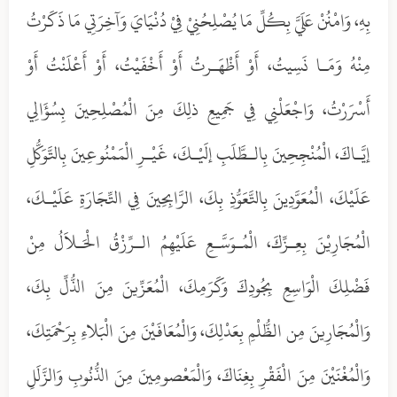
بِهِ، وَامْنُنْ عَلَيَّ بِكُلِّ مَا يُصْلِحُنِيْ فِيْ دُنْيَايَ وَآخِرَتِي مَا ذَكَرْتُ
مِنْهُ وَمَـا نَسِيتُ، أَوْ أَظْهَـرتُ أَوْ أَخْفَيْتُ، أَوْ أَعْلَنْتُ أَوْ
أَسْرَرْتُ، وَاجْعَلْنِي فِي جَمِيعِ ذلِكَ مِنَ الْمُصْلِحِينَ بِسُؤَالِي
إيَّـاكَ، الْمُنْجِحِينَ بِالـطَّلَبِ إلَيْـكَ، غَيْـرِ الْمَمْنُوعِينَ بِالتَّوَكُّلِ
عَلَيْكَ، الْمُعَوَّدِينَ بِالتَّعَوُّذِ بِكَ، الرَّابِحِينَ فِي التِّجَارَةِ عَلَيْـكَ،
الْمُجَارِيْنَ بِعِـزِّكَ، الْمُـوَسَّـعِ عَلَيْهِمُ الـرِّزْقُ الْحَـلاَلُ مِنْ
فَضْلِكَ الْوَاسِعِ بِجُودِكَ وَكَرَمِكَ، الْمُعَزِّينَ مِنَ الذُّلِّ بِكَ،
وَالْمُجَارِينَ مِن الظُّلْمِ بِعَدْلِكَ، وَالْمُعَافَيْنَ مِنَ الْبَلاءِ بِرَحْمَتِكَ،
وَالْمُغْنَيْنَ مِنَ الْفَقْرِ بِغِنَاكَ، وَالْمَعْصومِينَ مِنَ الذُّنُوبِ وَالزَّلَلِ