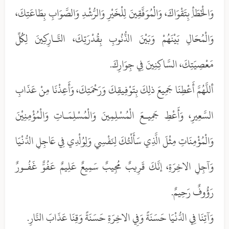
وَالْخَطَأِ بِتَقْوَاكَ، وَالْمُوَفَّقِينَ لِلْخَيْرِ وَالرُّشْدِ وَالصَّوَابِ بِطَاعَتِكَ،
وَالْمُحَالِ بَيْنَهُمْ وَبَيْنَ الذُّنُوبِ بِقُدْرَتِكَ، التَّـارِكِينَ لِكُلِّ
مَعْصِيَتِكَ، السَّاكِنِينَ فِي جِوَارِكَ.
أللَّهُمَّ أَعْطِنَا جَمِيعَ ذلِكَ بِتَوْفِيقِكَ وَرَحْمَتِكَ، وَأَعِذْنَا مِنْ عَذَابِ
السَّعِيرِ، وَأَعْطِ جَمِيـعَ الْمُسْلِمِينَ وَالْمُسْلِمَـاتِ وَالْمُؤْمِنِيْنَ
وَالْمُؤْمِنَاتِ مِثْلَ الَّذِي سَأَلْتُكَ لِنَفْسِي وَلِوُلْدِي فِي عَاجِلِ الدُّنْيَا
وَآجِلِ الاخِرَةِ، إنَّكَ قَرِيبٌ مُجِيبٌ سَمِيعٌ عَلِيمٌ عَفُوٌّ غَفُـورٌ
رَؤُوفٌ رَحِيمٌ.
وَآتِنَا فِي الدُّنْيَا حَسَنَةً وَفِي الاخِرَةِ حَسَنَةً وَقِنَا عَذَابَ النَّارِ.