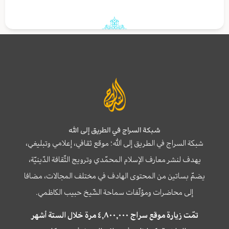
شبكة السراج في الطريق إلى الله
شبكة السراج في الطريق إلى الله؛ موقع ثقافي، إعلامي وتبليغي،
يهدف لنشر معارف الإسلام المحمّدي وترويج الثّقافة الدّينيّة،
يضمّ بساتين من المحتوى الهادف في مختلف المجالات، مضافا
إلى محاضرات ومؤلّفات سماحة الشّيخ حبيب الكاظمي.
تمّت زيارة موقع سراج ٤,٨٠٠,٠٠٠ مرة خلال الستة أشهر