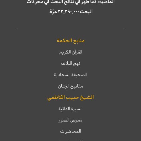
الماضية، كما ظهر في نتائج البحث في محركات
البحث٢٢,٢٩٠,٠٠٠ مرّة.
منابع الحكمة
القرآن الكريم
نهج البلاغة
الصحيفة السجادية
مفاتيح الجنان
الشيخ حبيب الكاظمي
السيرة الذاتية
معرض الصور
المحاضرات