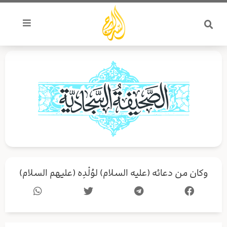
خطي
لى
لمحتوى
وكان من دعائه (عليه السلام) لوُلْدِه (عليهم السلام)