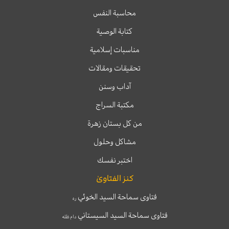
محاسبة النفس
كتابة الوصية
مناسبات إسلامية
تحقيقات ومقالات
آداب وسنن
مكتبة السراج
من كل بستان زهرة
مشاكل وحلول
اختبر نفسك
كنز الفتاوىٰ
فتاوى سماحة السيد الخوئي
ره
فتاوى سماحة السيد السيستاني
دام ظله