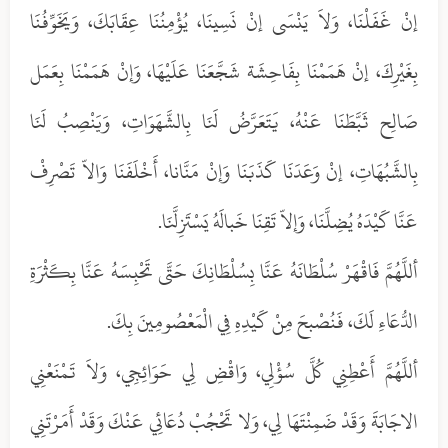
إنْ غَفَلْنَا، وَلاَ يَنْسَى إنْ نَسِينَا، يُؤْمِنُنَا عِقَابَكَ، وَيَخَوِّفُنَا
بِغَيْرِكَ، إنْ هَمَمْنَا بِفَاحِشَة شَجَّعَنَا عَلَيْهَا، وَإنْ هَمَمْنَا بِعَمَل
صَالِح ثَبَّطَنَا عَنْهُ، يَتَعَرَّضُ لَنَا بِالشَّهَوَاتِ، وَيَنْصِبُ لَنَا
بِالشَّبُهَاتِ، إنْ وَعَدَنَا كَذَبَنَا وَإنْ مَنَّانا، أَخْلَفَنَا وَالاّ تَصْرِفْ
عَنَّا كَيْدَهُ يُضِلَّنَا، وَإلاّ تَقِنَا خَبالَهُ يَسْتَزِلَّنَا.
أللَّهُمَّ فَاقْهَرْ سُلْطَانَهُ عَنَّا بِسُلْطَانِكَ حَتَّى تَحْبِسَهُ عَنَّا بِكَثْرَةِ
الدُّعَاءِ لَكَ، فَنُصْبحَ مِنْ كَيْدِهِ فِي الْمَعْصُومِينَ بِكَ.
أللَّهُمَّ أَعْطِنِي كُلَّ سُؤْلِي، وَاقْضِ لِي حَوَائِجِي، وَلاَ تَمْنَعْنِي
الاجَابَةَ وَقَدْ ضَمِنْتَهَا لِي، وَلا تَحْجُبْ دُعَائِي عَنْكَ وَقَدْ أَمَرْتَنِي