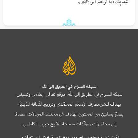
عِقَابِكَ، يَا أَرْحَمَ الرَّاحِمِينَ.
شبكة السراج في الطريق إلى الله
شبكة السراج في الطريق إلى الله؛ موقع ثقافي، إعلامي وتبليغي،
يهدف لنشر معارف الإسلام المحمّدي وترويج الثّقافة الدّينيّة،
يضمّ بساتين من المحتوى الهادف في مختلف المجالات، مضافا
إلى محاضرات ومؤلّفات سماحة الشّيخ حبيب الكاظمي.
تمّت زيارة موقع سراج ٤,٨٠٠,٠٠٠ مرة خلال الستة أشهر