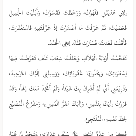
إلهِي هَدَيْتَنِي فَلَهَوْتُ، وَوَعَظْتَ فَقَسَوْتُ، وَأَبْلَيْتَ الْجَمِيلَ
فَعَصَيْتُ، ثُمَّ عَرَفْتُ مَا أَصْدَرْتَ إذْ عَرَّفْتَنِيهِ فَاسْتَغْفَرْتُ،
فَأَقَلْتَ فَعُدتُ، فَسَتَرْتَ فَلَكَ إلهِي الْحَمْدُ.
تَقَحَّمْتُ أَوْدِيَةَ الْهَلاَكِ، وَحَلَلْتُ شِعَابَ تَلَف تَعَرَّضْتُ فِيهَا
لِسَطَوَاتِكَ، وَبِحُلُولِهَا عُقُوبَاتِكَ، وَوَسِيلَتِي إلَيْكَ التَّوْحِيدُ،
وَذَرِيْعَتِي أَنِّي لَمْ أُشْرِكْ بِكَ شَيْئاً، وَلَمْ أَتَّخِذْ مَعَكَ إلهاً، وَقَدْ
فَرَرْتُ إلَيْكَ بِنَفْسِي، وَإلَيْكَ مَفَرُّ الْمُسِيءِ، وَمَفْزَعُ الْمُضَيِّعِ
لِحَظِّ نَفْسِهِ، الْمُلْتَجِئِ.
فَكَمْ مِنْ عَدُوٍّ انْتَضى عَلَيَّ سَيْفَ عَدَاوَتِهِ، وَشَحَذَ لِيْ ظُبَةَ