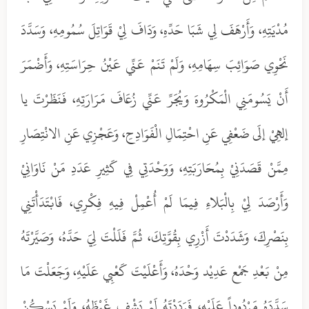
مُدْيَتِهِ، وَأَرْهَفَ لِي شَبَا حَدِّهِ، وَدَافَ لِيْ قَوَاتِلَ سُمُومِهِ، وَسَدَّدَ
نَحْوِي صَوَائِبَ سِهَامِهِ، وَلَمْ تَنَمْ عَنِّي عَيْنُ حِرَاسَتِهِ، وَأَضْمَرَ
أَنْ يَسُومَنِي الْمَكْرُوهَ وَيُجَرِّ عَنِّي زُعَافَ مَرَارَتِهِ، فَنَظَرْتَ يا
إلهِيْ إلَى ضَعْفِي عَنِ احْتِمَالِ الْفَوَادِحِ، وَعَجْزِي عَنِ الانْتِصَارِ
مِمَّنْ قَصَدَنِيْ بِمُحَارَبَتِهِ، وَوَحْدَتِي فِي كَثِيرِ عَدَدِ مَنْ نَاوَانِيْ
وَأَرْصَدَ لِيْ بِالْبَلاءِ فِيمَا لَمْ أُعْمِلْ فِيهِ فِكْرِي، فَابْتَدَأْتَنِي
بِنَصْرِكَ، وَشَدَدْتَ أَزْرِي بِقُوَّتِكَ، ثُمَّ فَلَلْتَ لِيَ حَدَّهُ، وَصَيَّرْتَهُ
مِنْ بَعْدِ جَمْع عَدِيْد وَحْدَهُ، وَأَعْلَيْتَ كَعْبِي عَلَيْهِ، وَجَعَلْتَ مَا
سَدَّدَهُ مَرْدُوداً عَلَيْهِ، فَرَدَدْتَهُ لَمْ يَشْفِ غَيْظَهُ، وَلَمْ يَسْكُنْ