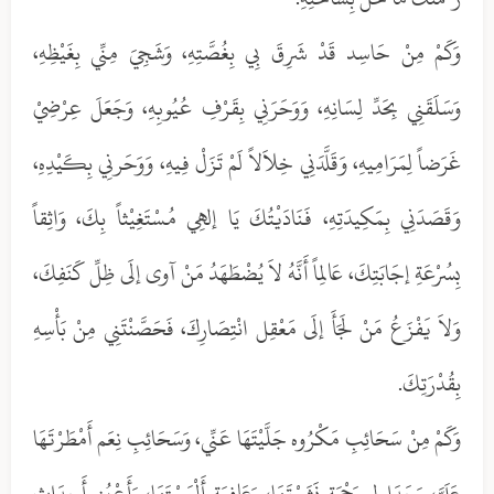
وَكَمْ مِنْ حَاسِد قَدْ شَرِقَ بِي بِغُصَّتِهِ، وَشَجِيَ مِنِّي بِغَيْظِهِ،
وَسَلَقَنِي بِحَدِّ لِسَانِهِ، وَوَحَرَنِي بِقَرْفِ عُيُوبِهِ، وَجَعَلَ عِرْضِيْ
غَرَضاً لِمَرَامِيهِ، وَقَلَّدَنِي خِلاَلاً لَمْ تَزَلْ فِيهِ، وَوَحَرنِي بِكَيْدِهِ،
وَقَصَدَنِي بِمَكِيدَتِهِ، فَنَادَيْتُكَ يَا إلهِي مُسْتَغِيْثاً بِكَ، وَاثِقاً
بِسُرْعَةِ إجَابَتِكَ، عَالِماً أَنَّهُ لاَ يُضْطَهَدُ مَنْ آوى إلَى ظِلِّ كَنَفِكَ،
وَلاَ يَفْزَعُ مَنْ لَجَأَ إلَى مَعْقِل انْتِصَارِكَ، فَحَصَّنْتَنِي مِنْ بَأْسِهِ
بِقُدْرَتِكَ.
وَكَمْ مِنْ سَحَائِبِ مَكْرُوه جَلَّيْتَهَا عَنِّي، وَسَحَائِبِ نِعَم أَمْطَرْتَهَا
عَلَيَّ، وَجَدَاوِلِ رَحْمَة نَشَرْتَهَا، وَعَافِيَة أَلْبَسْتَهَا، وَأَعْيُنِ أَحدَاث