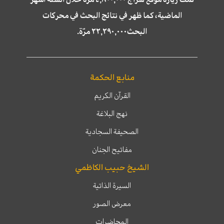
الماضية، كما ظهر في نتائج البحث في محركات
البحث٢٢,٢٩٠,٠٠٠ مرّة.
منابع الحكمة
القرآن الكريم
نهج البلاغة
الصحيفة السجادية
مفاتيح الجنان
الشيخ حبيب الكاظمي
السيرة الذاتية
معرض الصور
المحاضرات