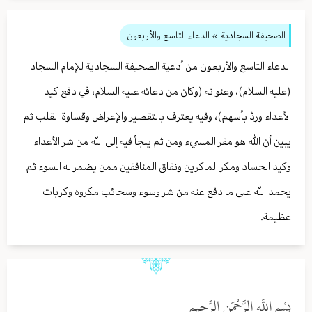
الصحيفة السجادية
» الدعاء التاسع والأربعون
الدعاء التاسع والأربعون من أدعية الصحيفة السجادية للإمام السجاد
(عليه السلام)، وعنوانه (وكان من دعائه عليه السلام، في دفع كيد
الأعداء وردّ بأسهم)، وفيه يعترف بالتقصير والإعراض وقساوة القلب ثم
يبين أن الله هو مفر المسيء ومن ثم يلجأ فيه إلى الله من شر الأعداء
وكيد الحساد ومكر الماكرين ونفاق المنافقين ممن يضمر له السوء ثم
يحمد الله على ما دفع عنه من شر وسوء وسحائب مكروه وكربات
عظيمة.
بِسْمِ اللَّهِ الرَّحْمَنِ الرَّحِيمِ