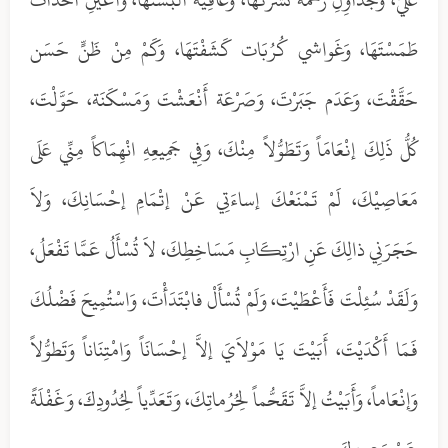
طَمَسْتَهَا، وَغَواشي كُرُبَات كَشَفْتَهَا، وَكَمْ مِنْ ظَنٍّ حَسَن
حَقَّقْتَ، وَعَدَم جَبَرْتَ، وَصَرْعَة أَنْعَشْتَ وَمَسْكَنَة، حَوَّلْتَ،
كُلُّ ذَلِكَ إنْعَامَاً وَتَطَوُّلاً مِنْكَ، وَفِي جَمِيعِهِ انْهِمَاكاً مِنِّي عَلَى
مَعَاصِيْكَ، لَمْ تَمْنَعْكَ إساءَتِي عَنْ إتْمَامِ إحْسَانِكَ، وَلاَ
حَجَرَنِي ذالِكَ عَنِ ارْتِكَابِ مَسَاخِطِكَ، لاَ تُسْأَلُ عَمَّا تَفْعَلُ،
وَلَقَدْ سُئِلْتَ فَأَعْطَيْتَ، وَلَمْ تُسْأَلْ فابْتَدَأْتَ، وَاسْتُمِيحَ فَضْلُكَ
فَمَا أَكْدَيْتَ، أَبَيْتَ يَا مَوْلاَيَ إلاَّ إحْسَانَاً وَامْتِنَاناً وَتَطوُّلاً
وَإنْعَاماً، وَأَبَيْتُ إلاَّ تَقَحُّماً لِحُرُماتِكَ، وَتَعَدِّياً لِحُدُودِكَ، وَغَفْلَةً