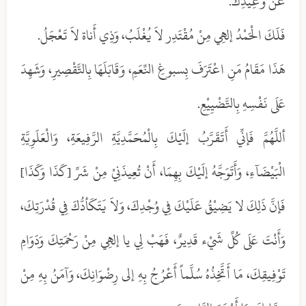
عَنْ وَعِيدِكَ.
فَلَكَ الْحَمْدُ إلهِي مِنْ مُقْتَدِر لاَ يُغْلَبُ، وَذِي أَناة لاَ تَعْجَلُ.
هَذَا مَقَامُ مَنِ اعْتَرَفَ بِسبوغِ النِّعَمِ، وَقَابَلَهَا بِالتَّقْصِيرِ، وَشَهِدَ
عَلَى نَفْسِهِ بِالتَّضْيِيْعِ.
أللَّهُمَّ فَإنِّي أَتَقَرَّبُ إلَيْكَ بِالْمُحَمَّدِيَّةِ الرَّفِيعَةِ، وَالْعَلَوِيَّةِ
الْبَيْضَآءِ، وَأَتَوَجَّهُ إلَيْكَ بِهِمَا، أَنْ تُعِيذَنِيْ مِنْ شَرِّ [كَذَا وَكَذَا]
فَإنَّ ذَلِكَ لا يَضِيْقُ عَلَيْكَ فِي وُجْدِكَ، وَلاَ يَتَكَأدُّكَ فِي قُدْرَتِكَ،
وَأَنْتَ عَلَى كُلِّ شَيْء قَدِيرٌ، فَهَبْ لِي يا إلهِي مِنْ رَحْمَتِكَ وَدَوَامِ
تَوْفِيقِكَ، مَا أَتَّخِذُهُ سُلَّماً أَعْرُجُ بِهِ إلى رِضْوَانِكَ، وَآمَنُ بِهِ مِنْ