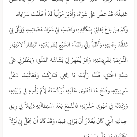
غَلِيلُهُ، قَدْ عَضَّ عَلَى شَوَاهُ، وَأَدْبَرَ مُوَلِّياً قَدْ أَخْلَفَتَ سَرَاياهُ.
وَكَمْ مِنْ باغ بَغانِيْ بِمَكَائِدِهِ، وَنَصَبَ لِيْ شَرَكَ مَصَائِدِهِ، وَوَكَّلَ بِيْ
تَفَقُّدَ رِعَايَتِهِ، وَأَظْبَأَ إلَيَّ إظْبَآءَ السَّبُعِ لِطَرِيْدَتِهِ، انْتِظَاراً لانْتِهَازِ
الْفُرْصَةِ لِفَرِيسَتِهِ، وَهُوَ يُظْهِرُ لِيْ بَشَاشَةَ المَلَقِ، وَيَنْظُرُنِي عَلَى
شِدَّةِ الْحَنَقِ، فَلَمَّا رَأَيْتَ يَا إلهِي تَبَارَكْتَ وَتَعَالَيْتَ دَغَلْ
سَرِيرَتِهِ، وَقُبْحَ مَا انْطَوى عَلَيْهِ، أَرْكَسْتَهُ لِاُمِّ رَأْسِهِ فِي زُبْيَتِهِ،
وَرَدَدْتَهُ فِي مَهْوى حُفْرَتِهِ، فَانْقَمَعَ بَعْدَ اسْتِطَالَتِهِ ذَلِيلاً فِي رِبَقِ
حِبالتِهِ الَّتِي كَانَ يُقَدِّرُ أَنْ يَرَانِي فِيهَا، وَقَدْ كَادَ أَنْ يَحُلَّ بِيْ لَوْلاَ
رَحْمَتُكَ مَا حَلَّ بِسَاحَتِهِ.