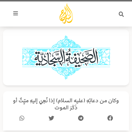
خطي
لى
لمحتوى
وكان من دعائِهِ (عليه السلام) إذا نُعِيَ إليهِ ميِّتٌ أو
ذَكَرَ الموت