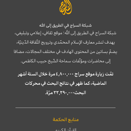
شبكة السراج في الطريق إلى الله
شبكة السراج في الطريق إلى الله؛ موقع ثقافي، إعلامي وتبليغي،
يهدف لنشر معارف الإسلام المحمّدي وترويج الثّقافة الدّينيّة،
يضمّ بساتين من المحتوى الهادف في مختلف المجالات، مضافا
إلى محاضرات ومؤلّفات سماحة الشّيخ حبيب الكاظمي.
تمّت زيارة موقع سراج ٤,٨٠٠,٠٠٠ مرة خلال الستة أشهر
الماضية، كما ظهر في نتائج البحث في محركات
البحث٢٢,٢٩٠,٠٠٠ مرّة.
منابع الحكمة
القرآن الكريم