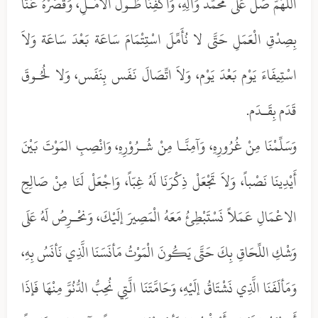
أَللَّهُمَّ صَلِّ عَلَى مُحَمَّد وَآلِهِ، وَاكْفِنَا طُـولَ الامَـلِ، وَقَصِّرْهُ عَنَّا
بِصِدْقِ الْعَمَلِ حَتَّى لا نُأَمِّلَ اسْتِتْمَامَ سَاعَة بَعْدَ سَاعَة وَلاَ
اسْتِيفَاءَ يَوْم بَعْدَ يَوْم، وَلاَ اتِّصَالَ نَفَس بِنَفَس، وَلا لُحُـوقَ
قَدَم بِقَـدَم.
وَسَلِّمْنَا مِنْ غُرُورِهِ، وَآمِنَّـا مِنْ شُـرُوْرِهِ، وَانْصِبِ المَوْتَ بَيْنَ
أَيْدِينَا نَصْباً، وَلاَ تَجْعَلْ ذِكْرَنَا لَهُ غِبّاً، وَاجْعَلْ لَنَا مِنْ صَالِحِ
الاعْمَالِ عَمَلاً نَسْتَبْطِئُ مَعَهُ الْمَصِيرَ إلَيْكَ، وَنحْـرِصُ لَهُ عَلَى
وَشْكِ اللِّحَاقِ بِكَ حَتَّى يَكُونَ الْمَوْتُ مَأنَسَنَا الَّذِي نَأنَسُ بِهِ،
وَمَألَفَنَا الَّذِي نَشْتَاقُ إلَيْهِ، وَحَامَّتَنَا الَّتِي نُحِبُّ الدُّنُوَّ مِنْهَا فَإذَا