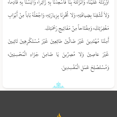
أَوْرَدْتَهُ عَلَيْنَا، وَأَنْزَلْتَهُ بِنَا فَأسْعِدْنَا بِهِ زَائِراً، وَآنِسْنَا بِهِ قَادِماً،
وَلاَ تُشْقِنَا بِضِيافَتِهِ، وَلا تُخْزِنَا بِزِيارَتِهِ، وَاجْعَلْهُ بَاباً مِنْ أَبْوَابِ
مَغْفِرَتِكَ، وَمِفْتَاحاً مِنْ مَفَاتِيحِ رَحْمَتِكَ.
أَمِتْنَا مُهْتَدِينَ غَيْرَ ضَالِّينَ طائِعِينَ غَيْرَ مُسْتَكْرِهِينَ تَائِبينَ
غَيْرَ عاصِينَ وَلا مُصِرِّينَ يَا ضَامِنَ جَزَاءِ الْمُحْسِنِينَ،
وَمُسْتَصْلِحَ عَمَلِ الْمُفْسِدِينَ.