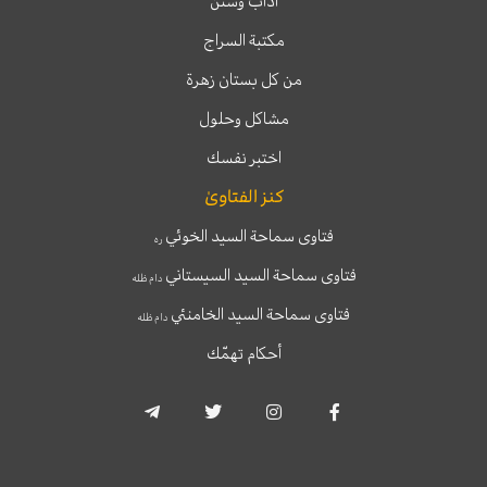
آداب وسنن
مكتبة السراج
من كل بستان زهرة
مشاكل وحلول
اختبر نفسك
كنز الفتاوىٰ
فتاوى سماحة السيد الخوئي
ره
فتاوى سماحة السيد السيستاني
دام ظله
فتاوى سماحة السيد الخامنئي
دام ظله
أحكام تهمّك
T
T
I
F
e
w
n
a
l
i
s
c
e
t
t
e
g
t
a
b
r
e
g
o
a
r
r
o