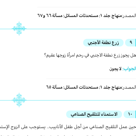
لمصدر:
منهاج جلد ١: مستحدثات المسائل: مسألة ٦٦ و٦٧
٩
زرع نطفة الأجنبي
ل يجوز زرع نطفة الاجنبي في رحم امرأة زوجها عقيم؟
لجواب:
لا يجوز.
لمصدر:
منهاج جلد ١: مستحدثات المسائل: مسألة ٦٥
١٠
الاستمناء للتلقيح الصناعي
ين عمل التلقيح الصناعي من أجل طفل الأنابيب.. يستوجب على الزوج الإستمن