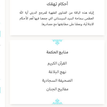
أحكام تهمّك
ا
إليك هذه الباقة من الفتاوى الفقهية للمرجع الديني آية الله
العظمى سماحة السيد السيستاني التي جمعنا فيها أهم الأحكام
الابتلائية، وعملنا على مطابقتها مع مصادرها.
إ
منابع الحكمة
ا
القرآن الكريم
ا
نهج البلاغة
الصحيفة السجادية
مفاتيح الجنان
م