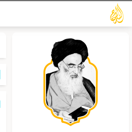
خطي
لى
لمحتوى
ه
ا