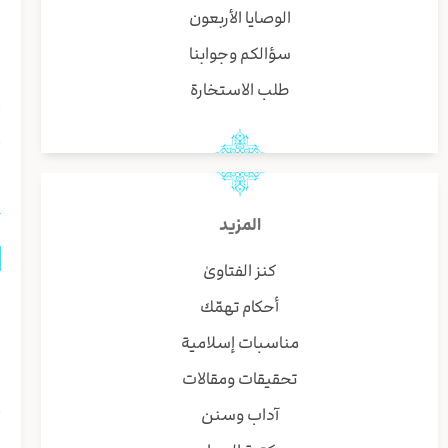
الوصايا الأربعون
م
سؤالكم وجوابنا
ا
طلب الاستخارة
ا
ا
المزيد
كنز الفتاوىٰ
ه
أحكام تهمّك
مناسبات إسلامية
ا
تحقيقات ومقالات
و
آداب وسنن
ا