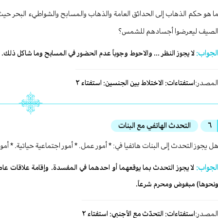
ا هو حكم الذهاب إلى الحدائق العامة والذهاب والمسابح والشواطيء البحر حي
لصيف ليعرضوا أجسادهم للشمس؟
لجواب:
لا يجوز النظر ... والاحوط وجوباً عدم الحضور في المسابح وما شاكل ذلك.
لمصدر:
استفتاءات: الاختلاط بين الجنسين: استفتاء ٢
٦
التحدث الهاتفي مع البنات
ل يجوز التحدث إلى البنات هاتفيا في: * أمور عمل. * أمور اجتماعية حياتية. * أمو
لجواب:
لا يجوز التحدث بما يوقعهما أو احدهما في المفسدة. وإقامة علاقات عا
نحوها) مبغوض ومحرم شرعاً.
لمصدر:
استفتاءات: التحدّث مع الأجنبي: استفتاء ٢