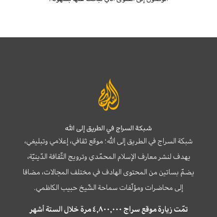
شبكة السراج في الطريق إلى الله
شبكة السراج في الطريق إلى الله؛ موقع ثقافي، إعلامي وتبليغي،
يهدف لنشر معارف الإسلام المحمّدي وترويج الثّقافة الدّينيّة،
يضمّ بساتين من المحتوى الهادف في مختلف المجالات، مضافا
إلى محاضرات ومؤلّفات سماحة الشّيخ حبيب الكاظمي.
تمّت زيارة موقع سراج ٤,٨٠٠,٠٠٠ مرة خلال الستة أشهر