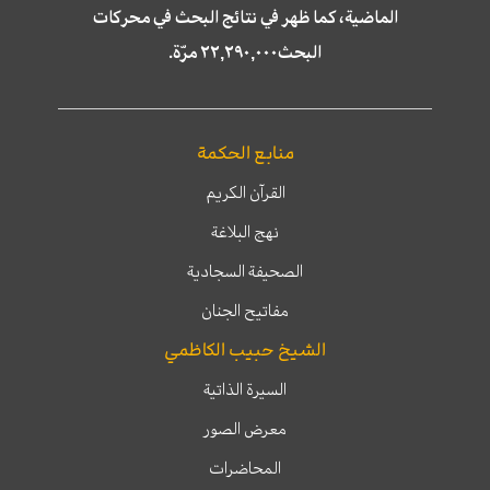
الماضية، كما ظهر في نتائج البحث في محركات
البحث٢٢,٢٩٠,٠٠٠ مرّة.
منابع الحكمة
القرآن الكريم
نهج البلاغة
الصحيفة السجادية
مفاتيح الجنان
الشيخ حبيب الكاظمي
السيرة الذاتية
معرض الصور
المحاضرات