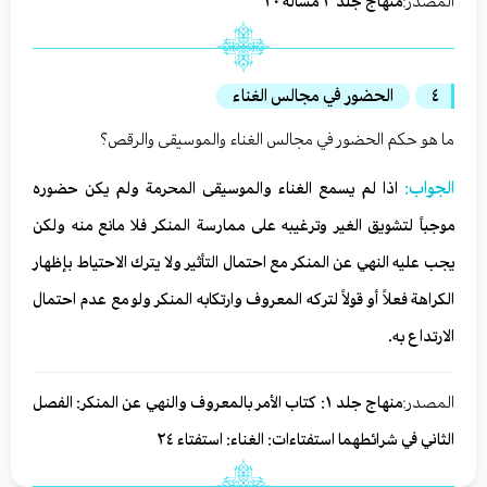
المصدر:
منهاج جلد ٣ مسألة ٢٠
٤
الحضور في مجالس الغناء
ما هو حكم الحضور في مجالس الغناء والموسيقى والرقص؟
الجواب:
اذا لم يسمع الغناء والموسيقى المحرمة ولم يكن حضوره
موجباً لتشويق الغير وترغيبه على ممارسة المنكر فلا مانع منه ولكن
يجب عليه النهي عن المنكر مع احتمال التأثير ولا یترك الاحتیاط بإظهار
الكراهة فعلاً أو قولاً لتركه المعروف وارتكابه المنكر ولو مع عدم احتمال
الارتداع به.
المصدر:
منهاج جلد ١: كتاب الأمر بالمعروف والنهي عن المنكر: الفصل
الثاني في شرائطهما استفتاءات: الغناء: استفتاء ٢٤