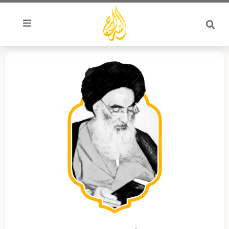
خطي
لى
لمحتوى