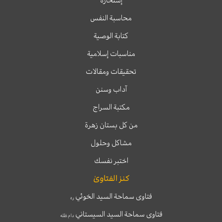
إستخارة
محاسبة النفس
كتابة الوصية
مناسبات إسلامية
تحقيقات ومقالات
آداب وسنن
مكتبة السراج
من كل بستان زهرة
مشاكل وحلول
اختبر نفسك
كنز الفتاوىٰ
فتاوى سماحة السيد الخوئي
ره
فتاوى سماحة السيد السيستاني
دام ظله