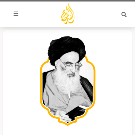
خطي
لى
لمحتوى