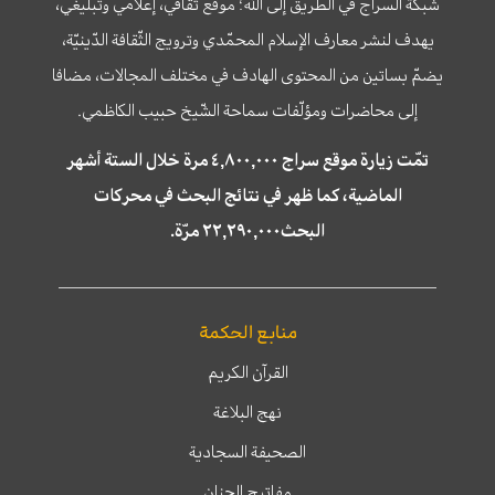
شبكة السراج في الطريق إلى الله؛ موقع ثقافي، إعلامي وتبليغي،
يهدف لنشر معارف الإسلام المحمّدي وترويج الثّقافة الدّينيّة،
يضمّ بساتين من المحتوى الهادف في مختلف المجالات، مضافا
إلى محاضرات ومؤلّفات سماحة الشّيخ حبيب الكاظمي.
تمّت زيارة موقع سراج ٤,٨٠٠,٠٠٠ مرة خلال الستة أشهر
الماضية، كما ظهر في نتائج البحث في محركات
البحث٢٢,٢٩٠,٠٠٠ مرّة.
منابع الحكمة
القرآن الكريم
نهج البلاغة
الصحيفة السجادية
مفاتيح الجنان