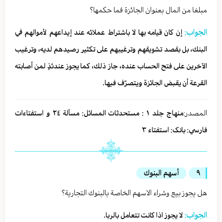
مبلغا من المال بعنوان الجائزة فما حكمها؟
الجواب:
إن كان قيامه بها لا باشتراط عملائه عند إيداعهم لأموالهم في
البنك، بل بقصد تشويقهم وترغيبهم على تكثير رصيدهم لديه، وترغيب
الآخرين على فتح الحساب عنده، جاز ذلك، كما يجوز عندئذٍ لمن أصابته
القرعة أن يقبض الجائزة ويتصرّف فيها.
المصدر:
منهاج جلد ١ : مستحدثات المسائل: مسألة ٢٤ و استفتاءات
فارسي: بانک: استفتاء ٣
٩
أسهم البنوك
هل يجوز بيع وشراء الاسهم الخاصة بالبنوك التجارية؟
الجواب:
لا يجوز اذا كانت تتعامل بالربا.