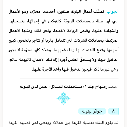
الجواب:
تصنّف أعمال البنوك صنفين: أحدهما: محرّم، وهو الأعمال
التي لها صلة بالمعاملات الربويّة كالتوكيل في إجرائها، وتسجيلها،
والشهادة عليها، وقبض الزيادة لآخذها، ونحو ذلك ومثلها الأعمال
المرتبطة بمعاملات الشركات التي تتعامل بالربا أو تتاجر بالخمور، كبيع
أسهمها وفتح الاعتماد لها وما يشبههما. وهذه كلّها محرّمة لا يجوز
الدخول فيها، ولا يستحقّ العامل أُجرة إزاء تلك الأعمال. ثانيهما: سائغ،
وهي غير ما ذكر، فيجوز الدخول فيها وأخذ الأجرة عليها.
المصدر:
منهاج جلد ١ : مستحدثات المسائل: العمل لدى البنوك
٨
جوائر البنوك
قد يقوم البنك بعملية القرعة بين عملائه ويعطي لمن تصيبه القرعة