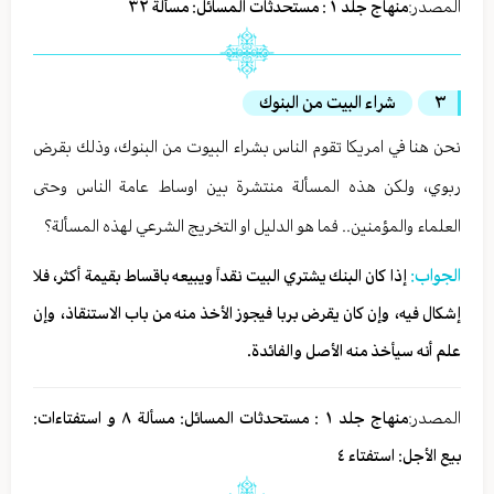
المصدر:
منهاج جلد ١ : مستحدثات المسائل: مسألة ٣٢
٣
شراء البيت من البنوك
نحن هنا في امريكا تقوم الناس بشراء البيوت من البنوك، وذلك بقرض
ربوي، ولكن هذه المسألة منتشرة بين اوساط عامة الناس وحتى
العلماء والمؤمنين.. فما هو الدليل او التخريج الشرعي لهذه المسألة؟
الجواب:
إذا كان البنك يشتري البيت نقداً ويبيعه باقساط بقيمة أكثر، فلا
إشكال فيه، وإن كان يقرض بربا فيجوز الأخذ منه من باب الاستنقاذ، وإن
علم أنه سيأخذ منه الأصل والفائدة.
المصدر:
منهاج جلد ١ : مستحدثات المسائل: مسألة ٨ و استفتاءات:
بيع الأجل: استفتاء ٤