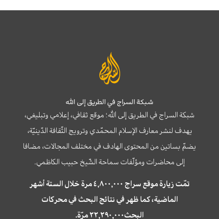
شبكة السراج في الطريق إلى الله
شبكة السراج في الطريق إلى الله؛ موقع ثقافي، إعلامي وتبليغي،
يهدف لنشر معارف الإسلام المحمّدي وترويج الثّقافة الدّينيّة،
يضمّ بساتين من المحتوى الهادف في مختلف المجالات، مضافا
إلى محاضرات ومؤلّفات سماحة الشّيخ حبيب الكاظمي.
تمّت زيارة موقع سراج ٤,٨٠٠,٠٠٠ مرة خلال الستة أشهر
الماضية، كما ظهر في نتائج البحث في محركات
البحث٢٢,٢٩٠,٠٠٠ مرّة.