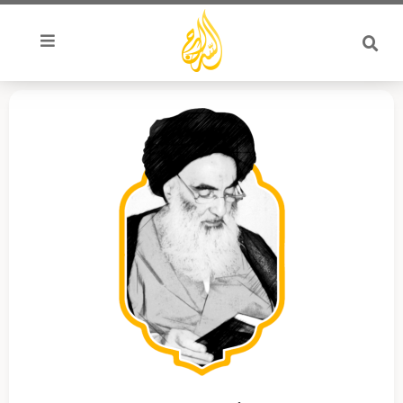
خطي
لى
لمحتوى