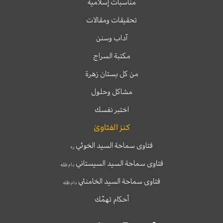
مناسبات إسلامية
تحقيقات ومقالات
آداب وسنن
مكتبة السراج
من كل بستان زهرة
مشاكل وحلول
اختبر نفسك
كنز الفتاوىٰ
فتاوى سماحة السيد الخوئي
ره
فتاوى سماحة السيد السيستاني
دام ظله
فتاوى سماحة السيد الخامنئي
دام ظله
أحكام تهمّك
T
T
I
F
e
w
n
a