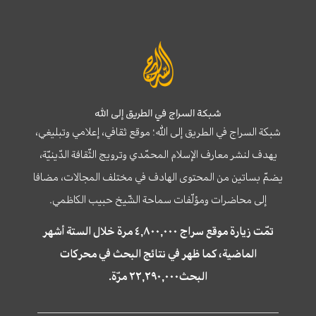
شبكة السراج في الطريق إلى الله
شبكة السراج في الطريق إلى الله؛ موقع ثقافي، إعلامي وتبليغي،
يهدف لنشر معارف الإسلام المحمّدي وترويج الثّقافة الدّينيّة،
يضمّ بساتين من المحتوى الهادف في مختلف المجالات، مضافا
إلى محاضرات ومؤلّفات سماحة الشّيخ حبيب الكاظمي.
تمّت زيارة موقع سراج ٤,٨٠٠,٠٠٠ مرة خلال الستة أشهر
الماضية، كما ظهر في نتائج البحث في محركات
البحث٢٢,٢٩٠,٠٠٠ مرّة.