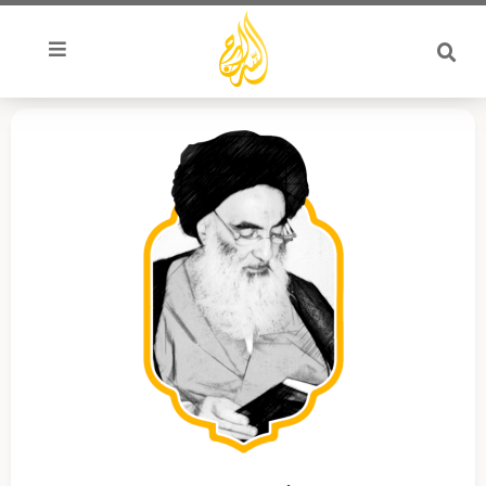
خطي
لى
لمحتوى