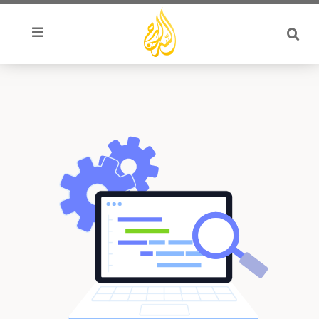
خطي
لى
لمحتوى