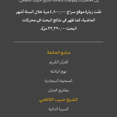
تمّت زيارة موقع سراج ٤,٨٠٠,٠٠٠ مرة خلال الستة أشهر
الماضية، كما ظهر في نتائج البحث في محركات
البحث٢٢,٢٩٠,٠٠٠ مرّة.
منابع الحكمة
القرآن الكريم
نهج البلاغة
الصحيفة السجادية
مفاتيح الجنان
الشيخ حبيب الكاظمي
السيرة الذاتية