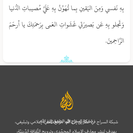
بِهِ نَفسي وَمِنَ اليَقينِ بِما تُهَوِّنُ بِهِ عَلَيَّ مُصيباتِ الدُّنيا
وَتَجلو بِهِ عَن بَصيرَتي غَشَواتِ العَمى بِرَحمَتِكَ يا أرحَمَ
الرَّاحِمينَ.
شبكة السراج في الطريق إلى الله
شبكة السراج في الطريق إلى الله؛ موقع ثقافي، إعلامي وتبليغي،
يهدف لنشر معارف الإسلام المحمّدي وترويج الثّقافة الدّينيّة،