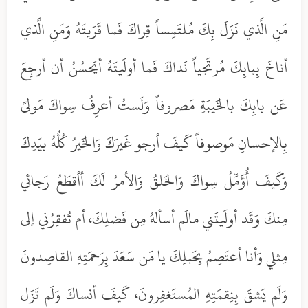
مَنِ الَّذي نَزَلَ بِكَ مُلتَمِساً قِراكَ فَما قَرَيتَهُ وَمَنِ الَّذي
أناخَ بِبابِكَ مُرتَجياً نَداكَ فَما أولَيتَهُ أيَحسُنُ أن أرجِعَ
عَن بابِكَ بالخَيبَةِ مَصروفاً وَلَستُ أعرِفُ سِواكَ مَولىً
بِالإحسانِ مَوصوفاً كَيفَ أرجو غَيرَكَ وَالخَيرُ كُلُّهُ بيَدِكَ
وَكَيفَ أُؤَمِّلُ سِواكَ وَالخَلقُ وَالأمرُ لَكَ أأقطَعُ رَجائي
مِنكَ وَقَد أولَيتَني مالَم أسألهُ مِن فَضلِكَ، أم تُفقِرُني إلى
مِثلي وَأنا أعتَصِمُ بِحَبلِكَ يا مَن سَعَدَ بِرَحمَتِهِ القاصِدونَ
وَلَم يَشقَ بِنِقمَتِهِ المُستَغفِرونَ، كَيفَ أنساكَ وَلَم تَزَل