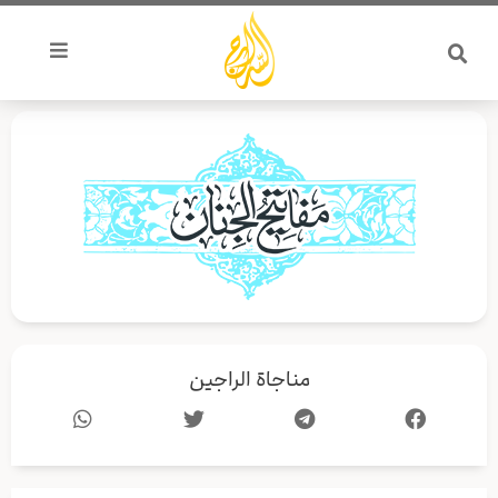
خطي
لى
لمحتوى
مناجاة الراجين