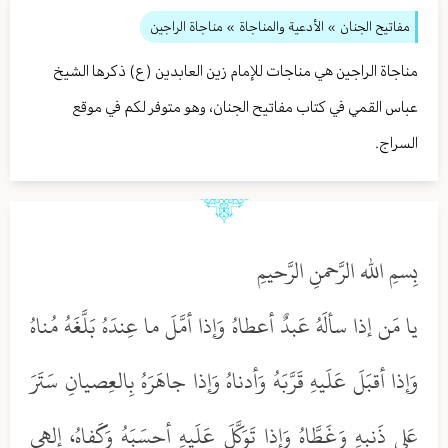
مفاتيح الجنان
» الأدعية والمناجاة
» مناجاة الراجين
مناجاة الراجين هي مناجات للإمام زين العابدين (ع) ذكرها الشيخ
عباس القمي في كتاب مفاتيح الجنان، وهو متوفر لكم في موقع
السراج.
بِسمِ الله الرَّحمنِ الرَّحيمِ
يا مَن إذا سألَهُ عَبدٌ أعطاهُ وَإذا أمَّلَ ما عِندَهُ بَلَّغَهُ مُناهُ
وَإذا أقبَلَ عَلَيهِ قَرَّبَهُ وَأدناهُ وَإذا جاهَرَهُ بِالعِصيانِ سَتَرَ
عَلى ذَنبِهِ وَغَطَّاهُ وَإذا تَوَكَّلَ عَلَيهِ أحسَبَهُ وَكَفاهُ، إلهي