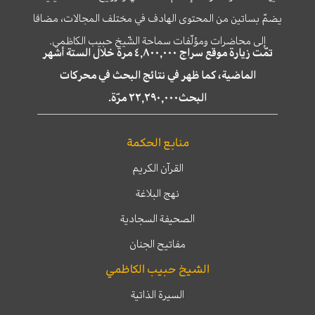
يضمّ بساتين من المحتوى الهادف في مختلف المجالات، مضافا
إلى محاضرات ومؤلّفات سماحة الشّيخ حبيب الكاظمي.
تمّت زيارة موقع سراج ٤,٨٠٠,٠٠٠ مرة خلال الستة أشهر
الماضية، كما ظهر في نتائج البحث في محركات
البحث٢٢,٢٩٠,٠٠٠ مرّة.
منابع الحكمة
القرآن الكريم
نهج البلاغة
الصحيفة السجادية
مفاتيح الجنان
الشيخ حبيب الكاظمي
السيرة الذاتية