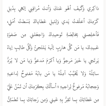
ذاكِري وَكَيفَ ألهو عَنكَ وَأنتَ مُراقِبي إلهي بِذَيلِ
كَرَمِكَ أعلَقتُ يَدي وَلِنَيلِ عَطاياكَ بَسَطتُ أمَلي،
فَأخلِصني بِخالِصَةِ تَوحيدِكَ وَاجعَلني مِن صَفوَةِ
عَبيدِكَ، يا مَن كُلُّ هارِبٍ إلَيهَ يَلتَجئُ وَكُلُّ طالِبٍ إياهُ
يَرتَجي يا خَيرَ مَرجوٍّ وَيا أكرَمَ مَدعوٍّ وَيا مَن لا يُرَدُّ
سائِلُهُ وَلا يُخَيَّبُ آمِلُهُ يا مَن بابُهُ مَفتوحٌ لِداعيهِ
وَحِجابُهُ مَرفوعٌ لِراجيهِ ؛ أسألُكَ بِكَرَمِكَ أن تَمُنَّ عَلَيَّ
مِن عَطائِكَ بِما تَقِرُّ بِهِ عَيني وَمِن رَجائِكَ بِما تَطمَئِنُّ