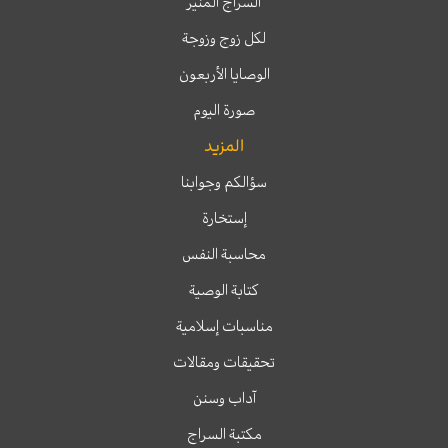
السراج المنير
لكل زوج وزوجة
الوصايا الأربعون
صورة اليوم
المزيد
سؤالكم وجوابنا
إستخارة
محاسبة النفس
كتابة الوصية
مناسبات إسلامية
تحقيقات ومقالات
آداب وسنن
مكتبة السراج