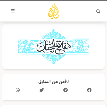
خطي
لى
لمحتوى
للأمن من السارق