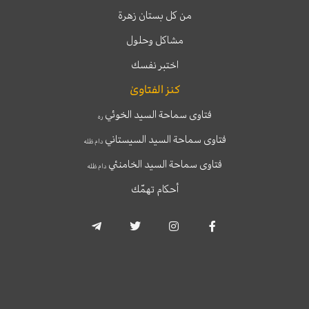
من كل بستان زهرة
مشاكل وحلول
اختبر نفسك
كنز الفتاوىٰ
فتاوى سماحة السيد الخوئي
ره
فتاوى سماحة السيد السيستاني
دام ظله
فتاوى سماحة السيد الخامنئي
دام ظله
أحكام تهمّك
T
T
I
F
e
w
n
a
l
i
s
c
e
t
t
e
g
t
a
b
r
e
g
o
a
r
r
o
m
a
k
-
m
-
p
f