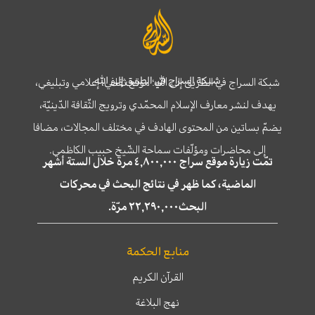
شبكة السراج في الطريق إلى الله
شبكة السراج في الطريق إلى الله؛ موقع ثقافي، إعلامي وتبليغي،
يهدف لنشر معارف الإسلام المحمّدي وترويج الثّقافة الدّينيّة،
يضمّ بساتين من المحتوى الهادف في مختلف المجالات، مضافا
إلى محاضرات ومؤلّفات سماحة الشّيخ حبيب الكاظمي.
تمّت زيارة موقع سراج ٤,٨٠٠,٠٠٠ مرة خلال الستة أشهر
الماضية، كما ظهر في نتائج البحث في محركات
البحث٢٢,٢٩٠,٠٠٠ مرّة.
منابع الحكمة
القرآن الكريم
نهج البلاغة