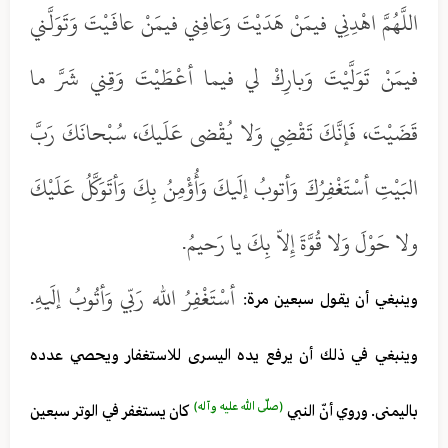
اللَّهُمَّ اهْدِنِي فيمَنْ هَدَيْتَ وَعافِني فيمَنْ عافَيْتَ وَتَوَلَّني
فيمَنْ تَوَلَّيْتَ وَبارِكْ لي فيما أعْطَيْتَ وَقِني شَرَّ ما
قَضَيْتَ، فَإنَّكَ تَقْضِي وَلا يُقْضى عَلَيكَ، سُبْحانَكَ رَبَّ
البَيْتِ أسْتَغْفِرُكَ وَأتوبُ إلَيكَ وَأُؤْمِنُ بِكَ وَأتَوَكَّلُ عَلَيْكَ
ولا حَوْلَ وَلا قُوَّةَ إِلاّ بِكَ يا رَحيمُ.
أسْتَغْفِرُ الله رَبّي وَأتُوبُ إلَيهِ.
وينبغي أن يقول سبعين مرة:
وينبغي في ذلك أن يرفع يده اليسرى للاستغفار ويحصي عدده
(صلّى الله عليه وآله)
باليمنى. وروي أنّ النبي
كان يستغفر في الوتر سبعين