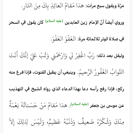
هذا مَقامُ العائِذِ بِكَ مِنَ النّارِ.
مرّة ويقول سبع مرات:
(عليه السلام)
وروي أيضاً أنّ الإمام زين العابدين
كان يقول في السحر
العَفْوَ العَفْوَ.
في صلاة الوتر ثلاثمائة مرة:
رَبِّ اغْفِرْ لي وَارْحَمْني وَتُبْ عَليّ إنَّكَ أنْتَ
وليقل بعد ذلك:
التَّوابُ الغَفُورُ الرَّحيمُ.
وينبغي أن يطيل القنوت، فإذا فرغ منه
ركع، فإذا رفع رأسه دعا بهذا الدعاء الذي رواه الشيخ في التهذيب
هذا مَقامُ مَنْ حَسَناتُهُ نِعْمَةٌ
(عليه السلام)
عن موسى بن جعفر
:
مِنْكَ وَشُكْرُهُ ضَعيفٌ وَذَنْبُهُ عَظيمٌ، وَلَيْسَ لِذلِكَ إِلاّ