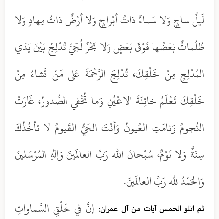
لَيلٌ ساجٍ وَلا سَماءٌ ذاتُ أبْراجٍ وَلا أرْضٌ ذاتُ مِهادٍ وَلا
ظُلُماتٌ بَعْضُها فَوْقَ بَعْضٍ وَلا بَحْرٌ لُجّيُّ تُدْلِجُ بَيْنَ يَدَي
المُدْلِجِ مِنْ خَلْقِكَ، تُدْلِجَ الرَّحْمَةَ عَلى مَنْ تَشاءُ مِنْ
خَلْقِكَ تَعْلَمُ خائِنَةَ الاعْيُنِ وَما تُخْفي الصُّدورُ، غَارَتْ
النُّجومُ وَنامَتِ العُيونُ وَأنْتَ الحَيُّ القَيومُ لا تأخُذُكَ
سِنَةٌ وَلا نَوْمٌ، سُبْحانَ الله رَبِّ العالَمينَ وَإلهِ المُرْسَلينَ
وَالحَمْدُ لله رَبِّ العالَمينَ.
إنَّ في خَلْقِ السَّماواتِ
ثم اتلو الخمس آيات من آل عمران: