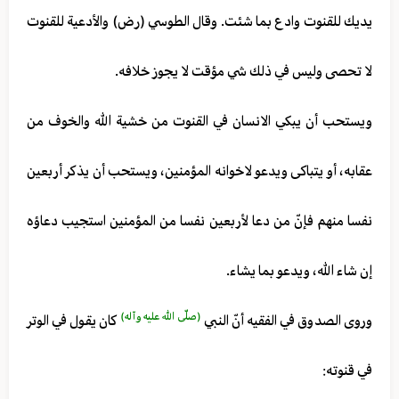
يديك للقنوت وادع بما شئت. وقال الطوسي (رض) والأدعية للقنوت
لا تحصى وليس في ذلك شي مؤقت لا يجوز خلافه.
ويستحب أن يبكي الانسان في القنوت من خشية الله والخوف من
عقابه، أو يتباكى ويدعو لاخوانه المؤمنين، ويستحب أن يذكر أربعين
نفسا منهم فإنّ من دعا لأربعين نفسا من المؤمنين استجيب دعاؤه
إن شاء الله، ويدعو بما يشاء.
(صلّى الله عليه وآله)
وروى الصدوق في الفقيه أنّ النبي
كان يقول في الوتر
في قنوته: