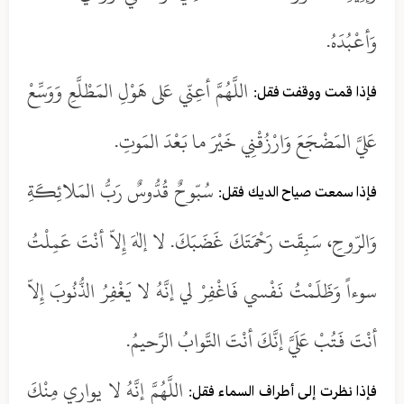
وَأعْبُدَهُ.
اللَّهُمَّ أعِنّي عَلى هَوْلِ المَطْلَّعِ وَوَسِّعْ
فإذا قمت ووقفت فقل:
عَليَّ المَضْجَعَ وَارْزُقْنِي خَيْرَ ما بَعْدَ المَوتِ.
سُبّوحٌ قُدُّوسٌ رَبُّ المَلائِكَةِ
فإذا سمعت صياح الديك فقل:
وَالرّوحِ، سَبِقَت رَحْمَتَكَ غَضَبَكَ. لا إلهَ إِلاّ أنْتَ عَمِلْتُ
سوءاً وَظَلَمْتُ نَفْسي فَاغْفِرْ لي إنَّهُ لا يَغْفِرُ الذُّنُوبَ إِلاّ
أنْتَ فَتُبْ عَلَيَّ إنَّكَ أنْتَ التَّوابُ الرَّحيمُ.
اللَّهُمَّ إنَّهُ لا يواري مِنْكَ
فإذا نظرت إلى أطراف السماء فقل: