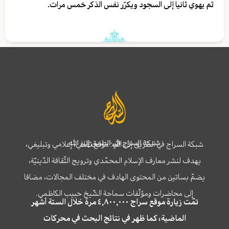
ثم يهوي ثانيا إلى السجود ويكرّر نفس الذكر خمس مرات.
شبكة السراج في الطريق إلى الله
شبكة السراج في الطريق إلى الله؛ موقع ثقافي، إعلامي وتبليغي،
يهدف لنشر معارف الإسلام المحمّدي وترويج الثّقافة الدّينيّة،
يضمّ بساتين من المحتوى الهادف في مختلف المجالات، مضافا
إلى محاضرات ومؤلّفات سماحة الشّيخ حبيب الكاظمي.
تمّت زيارة موقع سراج ٤,٨٠٠,٠٠٠ مرة خلال الستة أشهر
الماضية، كما ظهر في نتائج البحث في محركات