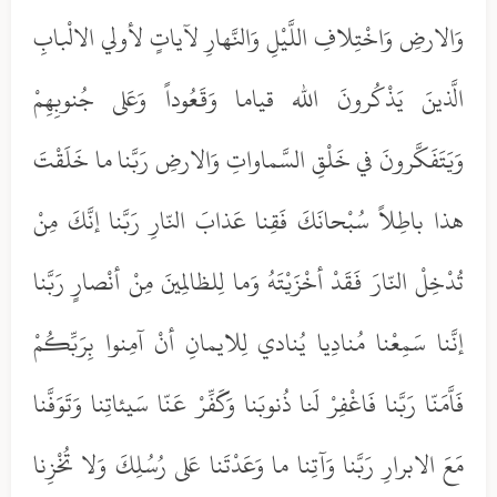
وَالارضِ وَاخْتِلافِ اللَّيْلِ وَالنَّهارِ لآياتٍ لأولي الالْبابِ
الَّذينَ يَذْكُرونَ الله قياما وَقَعُوداً وَعَلى جُنوبِهِمْ
وَيَتَفَكَّرونَ في خَلْقِ السَّماواتِ وَالارضِ رَبَّنا ما خَلَقْتَ
هذا باطِلاً سُبْحانَكَ فَقِنا عَذابَ النّارِ رَبَّنا إنَّكَ مِنْ
تُدْخِلْ النّارَ فَقَدْ أخْزَيْتَهُ وَما لِلظالِمينَ مِنْ أنْصارٍ رَبَّنا
إنَّنا سَمِعْنا مُنادِيا يُنادي لِلايمانِ أنْ آمِنوا بِرَبِّكُمْ
فَاَّمَنّا رَبَّنا فَاغْفِرْ لَنا ذُنوبَنا وَكَفِّرْ عَنّا سَيئاتِنا وَتَوَفَّنا
مَعَ الابرارِ رَبَّنا وَآتِنا ما وَعَدْتَنا عَلى رُسُلِكَ وَلا تُخْزِنا