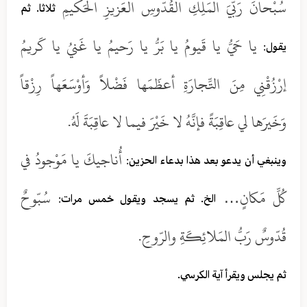
سُبْحانَ رَبّيَ المَلِكِ القُدّوسِ العَزيزِ الحَكيمِ
ثلاثا. ثم
يا حَيُّ يا قَيومُ يا بَرُّ يا رَحيمُ يا غَنيُ يا كَريمُ
يقول:
إرْزُقْنِي مِنَ التِّجارَةِ أعظَمَها فَضْلاً وَأوْسَعَهاً رِزْقاً
وَخَيرَها لي عاقِبَةً فإنَّهُ لا خَيْرَ فيما لا عاقِبَةَ لَهُ.
أُناجيكَ يا مَوْجودُ في
وينبغي أن يدعو بعد هذا بدعاء الحزين:
كُلِّ مَكانٍ…
سُبّوحٌ
الخ. ثم يسجد ويقول خمس مرات:
قُدّوسٌ رَبُّ المَلائِكَةِ والرّوحِ.
ثم يجلس ويقرأ آية الكرسي.