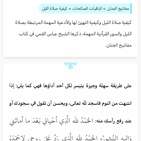
مفاتيح الجنان
» الباقيات الصالحات
» كيفية صلاة الليل
كيفية صلاة الليل وكيفية التهيئ لها والأدعية المهمة المرتبطة بصلاة
الليل والسور القرآنية المهمة، ذكرها الشيخ عباس القمي في كتاب
مفاتيح الجنان.
على طريقة سهلة وجيزة يتيسر لكل أحد أداؤها فهي كما يلي: إذا
انتبهت من النوم فاسجد لله تعالى، ويحسن أن تقول في سجودك أو
الحَمْدُ لله الَّذِي أحْياني بَعْدَ ما أماتَني
عند رفع رأسك منه:
وَإلِيهِ النُشورُ، الحَمْدُ لله الَّذِي رَدَّ عَليّ روحي لاحْمَدَهُ