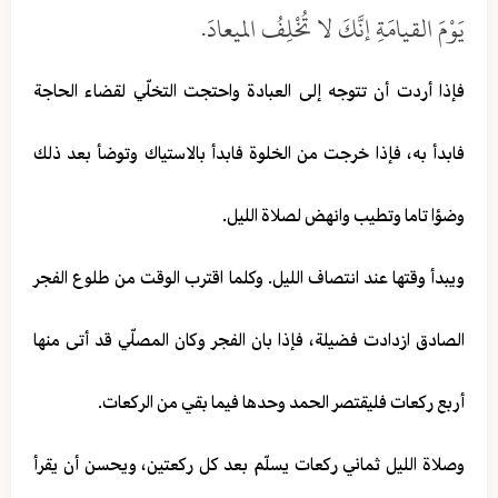
يَوْمَ القيامَةِ إنَّكَ لا تُخْلِفُ الميعادَ.
فإذا أردت أن تتوجه إلى العبادة واحتجت التخلّي لقضاء الحاجة
فابدأ به، فإذا خرجت من الخلوة فابدأ بالاستياك وتوضأ بعد ذلك
وضؤا تاما وتطيب وانهض لصلاة الليل.
ويبدأ وقتها عند انتصاف الليل. وكلما اقترب الوقت من طلوع الفجر
الصادق ازدادت فضيلة، فإذا بان الفجر وكان المصلّي قد أتى منها
أربع ركعات فليقتصر الحمد وحدها فيما بقي من الركعات.
وصلاة الليل ثماني ركعات يسلّم بعد كل ركعتين، ويحسن أن يقرأ