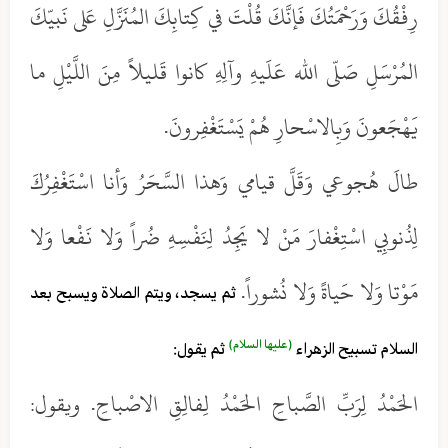
رِفْقُكَ وَرَحْمَتُكَ فَإنَّكَ قُلْتَ في كِتابِكَ المُنَزَّلِ عَلى نَبيّكَ
المُرْسَلِ صَلّى الله عَلَيهِ وآلِهِ كانوا قَليلاً مِنَ اللَّيْلِ ما
يَهْجَعونَ وَبِالاسْحارِ هُمْ يَسْتَغْفِرونَ.
طالَ هُجوعي وَقَلَّ قيامي وَهذا السَّحَرُ وَأنا اسْتَغْفِرُكَ
لِذُنوبِي اسْتِغْفارَ مَنْ لا يَجِدُ لِنَفْسِهِ ضُراً وَلا نَفْعا وَلا
مَوْتا وَلا حَياةً وَلا نُشوراً.
ثم يسجد، ويتم الصلاة ويسبح بعد
(عليها السلام)
السلام تسبيح الزهراء
ثم يقول:
الحَمْدُ لِرَبِّ الصَّباحِ الحَمْدُ لِفالِقِ الاصْباحِ. ويقول: