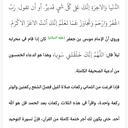
الدُّنْيا وَالاخِرَةِ إنَّكَ عَلى كُلِّ شَيٍ قَديرٌ. أو أن تقول: رَبِّ
اغْفَرْ وَارْحَمْ وَتَجاوَزْ عَمّا تَعْلَمُ إنَّكَ أنْتَّ الاعَزْ الاكْرَمْ.
(عليه السلام)
وروي أنّ الإمام موسى بن جعفر
كان إذا قام في محرابه
اللَّهُمَّ إنَّكَ خَلَقْتَني سَوِيا،
ليلاً قال:
وهذا هو الدعاء الخمسون
من أدعية الصحيفة الكاملة.
فإذا فرغت من الثماني ركعات صلاة الليل فصلّ الشفع ركعتين والوتر
ركعة واحدة، واقرأ في هذه الثلاث ركعات بعد الحمد قل هو الله
أحد. حتى يكون لك أجر ختمة كاملة من القرآن، فإنّ لسورة التوحيد