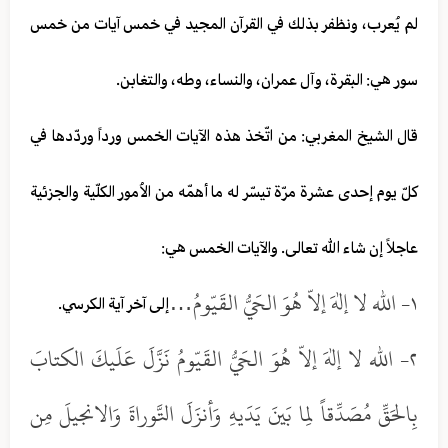
لم يُعرب، ونظفر بذلك في القرآن المجيد في خمس آيات من خمس
سور هي: البقرة، وآل عمران، والنساء، وطه، والتغابن.
قال الشيخ المغربي: من اتّخذ هذه الآيات الخمس ورداً وردّدها في
كلّ يوم إحدى عشرة مرّة تيسّر له ما أهمّه من الاُمور الكلّية والجزئية
عاجلاً إن شاء الله تعالى. والآيات الخمس هي:
١- الله لا إلهَ إلاّ هُوَ الحَيُّ القَيّومُ…
إلى آخر آية الكرسي.
٢- الله لا إلهَ إلاّ هُوَ الحَيُّ القَيّومُ نَزَّلَ عَلَيكَ الكتابَ
بِالحَقِّ مُصَدِّقاً لِما بَينَ يَدَيهِ وَأنزَلَ التَّوراةَ وَالانجيلَ مِن