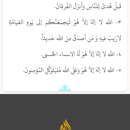
قَبلُ هُدىً لِلنَّاسِ وَأنزَلَ الفُرقانَ.
٣- الله لا إلهَ إلاّ هُوَ لَيَجمَعَنَّكُم إلى يَومِ القيامَةِ
لارَيبَ فيهِ وَ مَن أصدَقُ مِنَ الله حَديثاً.
٤- الله لا إلهَ إلاّ هُوَ لَهُ الاسماء الحُسنى.
٥- الله لا إلهَ إلاّ هُوَ وَعَلَى الله فَليَتَوَكَّلِ المُؤمِنونَ.