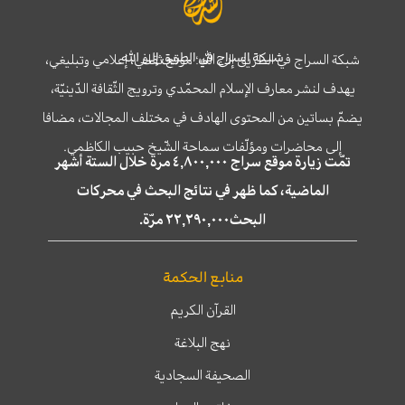
شبكة السراج في الطريق إلى الله
شبكة السراج في الطريق إلى الله؛ موقع ثقافي، إعلامي وتبليغي،
يهدف لنشر معارف الإسلام المحمّدي وترويج الثّقافة الدّينيّة،
يضمّ بساتين من المحتوى الهادف في مختلف المجالات، مضافا
إلى محاضرات ومؤلّفات سماحة الشّيخ حبيب الكاظمي.
تمّت زيارة موقع سراج ٤,٨٠٠,٠٠٠ مرة خلال الستة أشهر
الماضية، كما ظهر في نتائج البحث في محركات
البحث٢٢,٢٩٠,٠٠٠ مرّة.
منابع الحكمة
القرآن الكريم
نهج البلاغة
الصحيفة السجادية