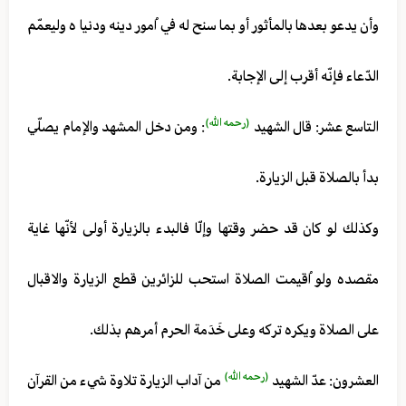
وأن يدعو بعدها بالمأثور أو بما سنح له في اُمور دينه ودنيا ه وليعمّم
الدّعاء فإنّه أقرب إلى الإجابة.
(رحمه الله)
التاسع عشر: قال الشهيد
: ومن دخل المشهد والإمام يصلّي
بدأ بالصلاة قبل الزيارة.
وكذلك لو كان قد حضر وقتها وإلّا فالبدء بالزيارة أولى لأنّها غاية
مقصده ولو اُقيمت الصلاة استحب للزائرين قطع الزيارة والاقبال
على الصلاة ويكره تركه وعلى خَدَمة الحرم أمرهم بذلك.
(رحمه الله)
العشرون: عدّ الشهيد
من آداب الزيارة تلاوة شيء من القرآن