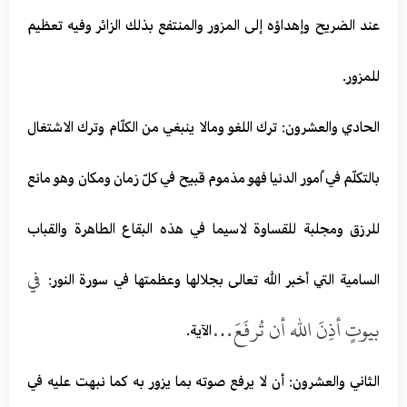
عند الضريح وإهداؤه إلى المزور والمنتفع بذلك الزائر وفيه تعظيم
للمزور.
الحادي والعشرون: ترك اللغو ومالا ينبغي من الكلّام وترك الاشتغال
بالتكلّم في اُمور الدنيا فهو مذموم قبيح في كلّ زمان ومكان وهو مانع
للرزق ومجلبة للقساوة لاسيما في هذه البقاع الطاهرة والقباب
في
السامية التي أخبر الله تعالى بجلالها وعظمتها في سورة النور:
بيوتٍ أذِنَ الله أن تُرفَعَ…
الآية.
الثاني والعشرون: أن لا يرفع صوته بما يزور به كما نبهت عليه في