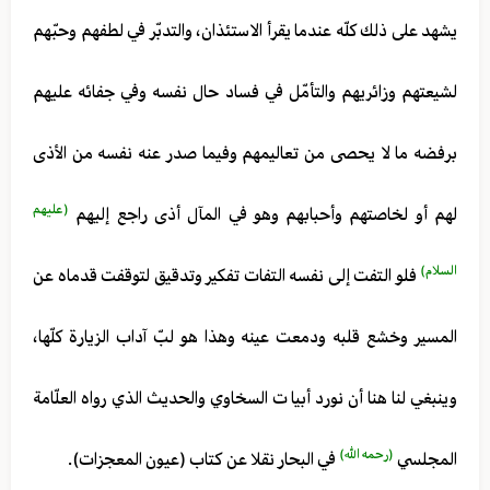
يشهد على ذلك كلّه عندما يقرأ الاستئذان، والتدبّر في لطفهم وحبّهم
لشيعتهم وزائريهم والتأمّل في فساد حال نفسه وفي جفائه عليهم
برفضه ما لا يحصى من تعاليمهم وفيما صدر عنه نفسه من الأذى
(عليهم
لهم أو لخاصتهم وأحبابهم وهو في المآل أذى راجع إليهم
السلام)
فلو التفت إلى نفسه التفات تفكير وتدقيق لتوقفت قدماه عن
المسير وخشع قلبه ودمعت عينه وهذا هو لبّ آداب الزيارة كلّها،
وينبغي لنا هنا أن نورد أبيا ت السخاوي والحديث الذي رواه العلّامة
(رحمه الله)
المجلسي
في البحار نقلا عن كتاب (عيون المعجزات).