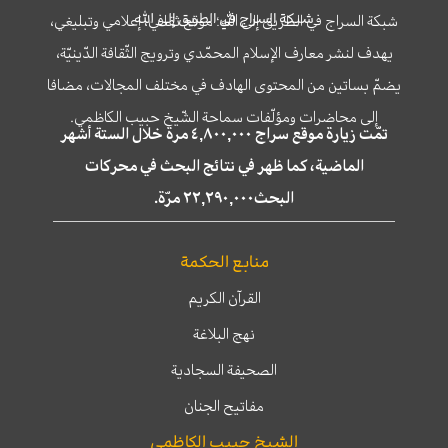
شبكة السراج في الطريق إلى الله
شبكة السراج في الطريق إلى الله؛ موقع ثقافي، إعلامي وتبليغي،
يهدف لنشر معارف الإسلام المحمّدي وترويج الثّقافة الدّينيّة،
يضمّ بساتين من المحتوى الهادف في مختلف المجالات، مضافا
إلى محاضرات ومؤلّفات سماحة الشّيخ حبيب الكاظمي.
تمّت زيارة موقع سراج ٤,٨٠٠,٠٠٠ مرة خلال الستة أشهر
الماضية، كما ظهر في نتائج البحث في محركات
البحث٢٢,٢٩٠,٠٠٠ مرّة.
منابع الحكمة
القرآن الكريم
نهج البلاغة
الصحيفة السجادية
مفاتيح الجنان
الشيخ حبيب الكاظمي