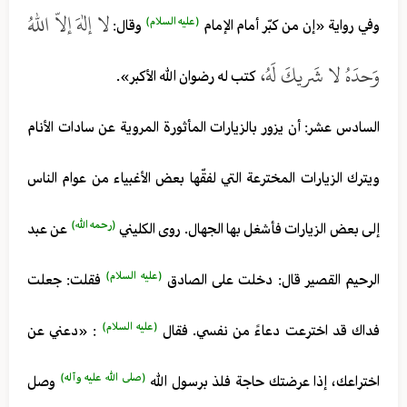
لا إلهَ إلاّ اللهُ
(عليه السلام)
وفي رواية «إن من كبّر أمام الإمام
وقال:
وَحدَهُ لا شَريكَ لَهُ،
كتب له رضوان الله الأكبر».
السادس عشر: أن يزور بالزيارات المأثورة المروية عن سادات الأنام
ويترك الزيارات المخترعة التي لفقّها بعض الأغبياء من عوام الناس
(رحمه الله)
إلى بعض الزيارات فأشغل بها الجهال. روى الكليني
عن عبد
(عليه السلام)
الرحيم القصير قال: دخلت على الصادق
فقلت: جعلت
(عليه السلام)
فداك قد اخترعت دعاءً من نفسي. فقال
: «دعني عن
(صلى الله عليه وآله)
اختراعك، إذا عرضتك حاجة فلذ برسول الله
وصل