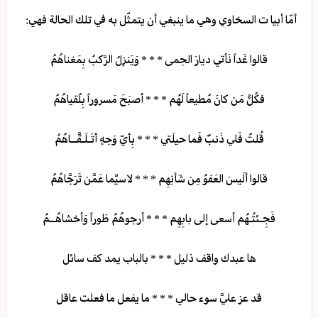
أمّا أبيا ت السخاوي وهي ما ينبغي أن يتمثّل به في تلك الحالة فهي:
قالوا غَداً نَأتي ديارَ الحِمى * * * وَيَنزِلُ الرَّكبُ بِمَغناهُمُ
فكُلُّ مَن كانَ مُطيعاً لَهُم * * * أصبَحَ مَسروراً بِلُقياهُمُ
قُلتُ فَلي ذَنبٌ فَما حيلَتي * * * بِأيّ وَجهٍ أتَـلَـقَّــاهُمُ
قالوا ألَيسَ العَفوُ مِن شَأنِهِم * * * لاسيَّما عَمَّن تَرَجَّاهُمُ
فَجِـئتُـهُم أسعى إلى بابِهِم‌ * * * أرجوهُمُ طَوراً وَأخشاهُــمُ
ها عبدك واقف ذليل * * * بالباب يمد كف سائل
قد عز عليَّ سوء حالي * * * ما يفعل ما فعلت عاقل