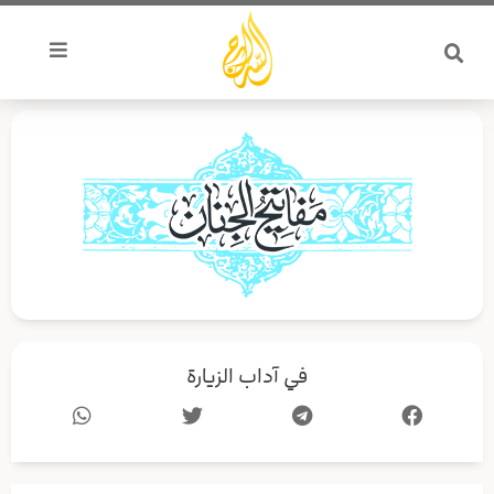
خطي
لى
لمحتوى
في آداب الزيارة