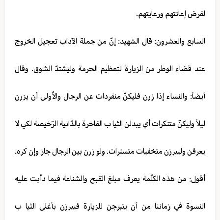
لفرض إعانتهم ورعايتهم.
السابع والعشرون: قال الشهيد: إنّ من جملة الآداب تعجيل الخروج
عند قضاء الوطر من الزيارة لتعظيم الحرمة وليشتدّ الشوق. وقال
أيضاً: والنساء إذا زرن فليكنّ منفردات عن الرجال والاُولى أن يزرن
ليلاً وليكنّ متنكرات أي يبدلن الثيا ب الفاخرة بالدّانية الرّخيصة لكي لا
يعرفن وليبرزن متخفيات متسترات. ولو زرن بين الرجال جاز وإن كره.
أقول: من هذه الكلّمة يعرف مبلغ القبح والشناعة فيما دأبت عليه
النسوة في زماننا من أن يتبرجن للزيارة فيبرزن بأغلى الثيا ب