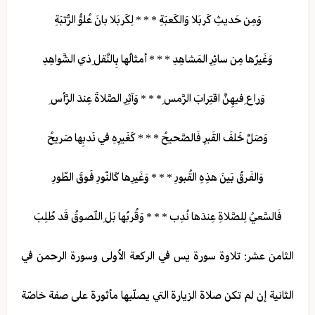
وَمِن حَديثِ كَربَلا وَالكَعبَة‌ِ * * * لِكَربَلا بانَ عُلوُّ الرُّتبَةِ
وَغَيرُها مِن سائِرِ المَشاهِدِ * * * أمثالُها بِالنَّقلِ ذي الشَّواهِدِ
وَراعِ فيهِنَّ اقتِرابَ الرَّمس‌ِ * * * وَآثِرِ الصَّلاةَ عِندَ الرَّأسِ
وَصَلِّ خَلفَ القَبرِ فَالصَّحيح‌ُ * * * كَغَيرِهِ في نَدبِها صَريحُ
وَالفَرقُ بَينَ هذِهِ القُبورِ * * * وَغَيرِها كَالنّورِ فَوقَ الطّورِ
فَالسَّعيُ لِلصَّلاةِ عِندَها نُدِب‌ * * * وَقُربُها بَلِ اللّصوقُ قَد طُلِبَ
الثامن عشر: تلاوة سورة يس في الركعة الاُولى وسورة الرحمن في
الثانية إن لم تكن صلاة الزيارة التي يصلّيها مأثورة على صفة خاصّة