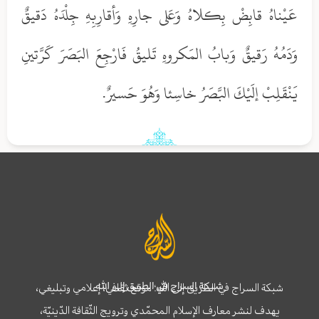
عَيْناهُ قابِضْ بِكلاهُ وَعَلى جارِهِ وَأقارِبِهِ جِلْدَهُ دَقيقٌ
وَدَمُهُ رَقيقٌ وَبابُ المَكروهِ تَليقُ فَارْجِعَ البَصَرَ كَرَّتينِ
يَنْقَلِبْ إلَيْكَ البَّصَرُ خاسِئا وَهُوَ حَسيرٌ.
شبكة السراج في الطريق إلى الله
شبكة السراج في الطريق إلى الله؛ موقع ثقافي، إعلامي وتبليغي،
يهدف لنشر معارف الإسلام المحمّدي وترويج الثّقافة الدّينيّة،