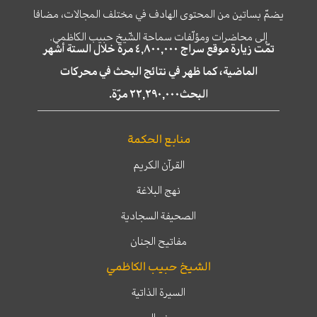
يضمّ بساتين من المحتوى الهادف في مختلف المجالات، مضافا
إلى محاضرات ومؤلّفات سماحة الشّيخ حبيب الكاظمي.
تمّت زيارة موقع سراج ٤,٨٠٠,٠٠٠ مرة خلال الستة أشهر
الماضية، كما ظهر في نتائج البحث في محركات
البحث٢٢,٢٩٠,٠٠٠ مرّة.
منابع الحكمة
القرآن الكريم
نهج البلاغة
الصحيفة السجادية
مفاتيح الجنان
الشيخ حبيب الكاظمي
السيرة الذاتية