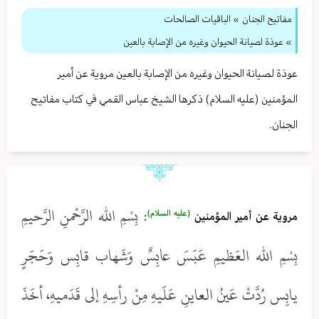
مفاتيح الجنان
» الباقيات الصالحات
» عوذة لصيانة الحيوان وغيره من الإصابة بالعين
عوذة لصيانة الحيوان وغيره من الإصابة بالعين مروية عن أمير
المؤمنين (عليه السلام) ذكرها الشيخ عباس القمي في كتاب مفاتيح
الجنان.
بِسْمِ الله الرَّحْمنِ الرَّحيمِ
(عليه السلام)
مروية عن أمير المؤمنين
:
بِسْمِ الله العَظيمِ عَبَسَ عابِسٌ وَشَهاب قابِس وَحَجَرٍ
يابِس رُدَّتْ عَينُ العاينِ عَلَيهِ مِنْ رأسِهِ إلى قَدَميهِ، أخَذَ