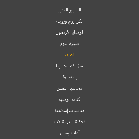
السراج المنير
لكل زوج وزوجة
الوصايا الأربعون
صورة اليوم
المزيد
سؤالكم وجوابنا
إستخارة
محاسبة النفس
كتابة الوصية
مناسبات إسلامية
تحقيقات ومقالات
آداب وسنن