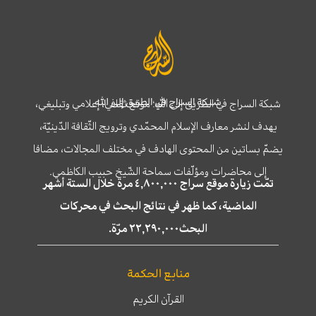
شبكة السراج في الطريق إلى الله
شبكة السراج في الطريق إلى الله؛ موقع ثقافي، إعلامي وتبليغي،
يهدف لنشر معارف الإسلام المحمّدي وترويج الثّقافة الدّينيّة،
يضمّ بساتين من المحتوى الهادف في مختلف المجالات، مضافا
إلى محاضرات ومؤلّفات سماحة الشّيخ حبيب الكاظمي.
تمّت زيارة موقع سراج ٤,٨٠٠,٠٠٠ مرة خلال الستة أشهر
الماضية، كما ظهر في نتائج البحث في محركات
البحث٢٢,٢٩٠,٠٠٠ مرّة.
منابع الحكمة
القرآن الكريم