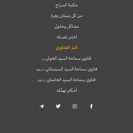
مكتبة السراج
من كل بستان زهرة
مشاكل وحلول
اختبر نفسك
كنز الفتاوىٰ
فتاوى سماحة السيد الخوئي
ره
فتاوى سماحة السيد السيستاني
دام ظله
فتاوى سماحة السيد الخامنئي
دام ظله
أحكام تهمّك
T
T
I
F
e
w
n
a
l
i
s
c
e
t
t
e
g
t
a
b
r
e
g
o
a
r
r
o
m
a
k