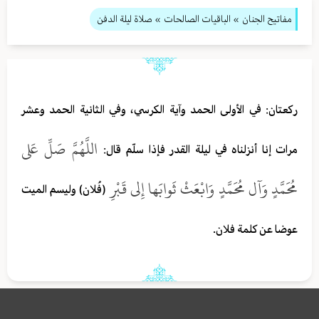
مفاتيح الجنان
» الباقيات الصالحات
» صلاة ليلة الدفن
ركعتان: في الأولى الحمد وآية الكرسي، وفي الثانية الحمد وعشر
اللَّهُمَّ صَلِّ عَلى
مرات إنا أنزلناه في ليلة القدر فإذا سلّم قال:
مُحَمَّدٍ وَآل مُحَمَّدٍ وَابْعَثْ ثَوابَها إِلى قَبْرِ
(فُلان) وليسم الميت
عوضا عن كلمة فلان.