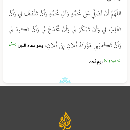
اللّهُمَّ أنْ تُصَلِّيَ عَلى مُحَمَّدٍ وَآلِ مُحَمَّدٍ وَأنْ تَلْطُفَ لي وَأنْ
تَغْلِبَ لي وَأنْ تَمْكُرَ لي وَأنْ تَخْدَعَ لي وَأنْ تَكيدَ لي
وَأنْ تَكْفيَني مَؤُونَةَ فُلانٍ بِنْ فُلانٍ،
(صلّى
وهو دعاء النبي
الله عليه وآله)
يوم أُحد.