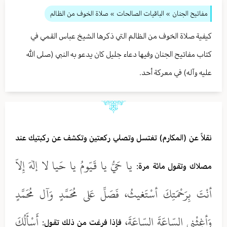
مفاتيح الجنان
» الباقيات الصالحات
» صلاة الخوف من الظالم
كيفية صلاة الخوف من الظالم التي ذكرها الشيخ عباس القمي في
كتاب مفاتيح الجنان وفيها دعاء جليل كان يدعو به النبي (صلى الله
عليه وآله) في معركة أحد.
نقلاً عن (المكارم) تغتسل وتصلي ركعتين وتكشف عن ركبتيك عند
يا حَيُّ يا قَيّومُ يا حَيا لا إلهَ إِلاّ
مصلاك وتقول مائة مرة:
أنْتَ بِرَحْمَتِكَ أسْتَغيثُ، فَصَلِّ عَلى مُحَمَّدٍ وَآل مُحَمَّدٍ
وَأغِثْني السّاعَةَ السّاعَةَ،
أَسْأَلُكَ
فإذا فرغت من ذلك تقول: