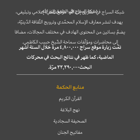
شبكة السراج في الطريق إلى الله
شبكة السراج في الطريق إلى الله؛ موقع ثقافي، إعلامي وتبليغي،
يهدف لنشر معارف الإسلام المحمّدي وترويج الثّقافة الدّينيّة،
يضمّ بساتين من المحتوى الهادف في مختلف المجالات، مضافا
إلى محاضرات ومؤلّفات سماحة الشّيخ حبيب الكاظمي.
تمّت زيارة موقع سراج ٤,٨٠٠,٠٠٠ مرة خلال الستة أشهر
الماضية، كما ظهر في نتائج البحث في محركات
البحث٢٢,٢٩٠,٠٠٠ مرّة.
منابع الحكمة
القرآن الكريم
نهج البلاغة
الصحيفة السجادية
مفاتيح الجنان