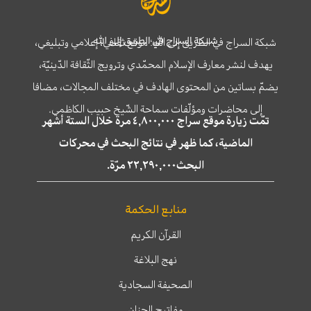
شبكة السراج في الطريق إلى الله
شبكة السراج في الطريق إلى الله؛ موقع ثقافي، إعلامي وتبليغي،
يهدف لنشر معارف الإسلام المحمّدي وترويج الثّقافة الدّينيّة،
يضمّ بساتين من المحتوى الهادف في مختلف المجالات، مضافا
إلى محاضرات ومؤلّفات سماحة الشّيخ حبيب الكاظمي.
تمّت زيارة موقع سراج ٤,٨٠٠,٠٠٠ مرة خلال الستة أشهر
الماضية، كما ظهر في نتائج البحث في محركات
البحث٢٢,٢٩٠,٠٠٠ مرّة.
منابع الحكمة
القرآن الكريم
نهج البلاغة
الصحيفة السجادية
مفاتيح الجنان