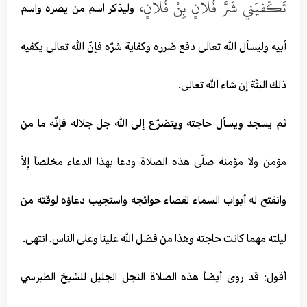
تَكْفيَني شَرَّ فُلانٍ بِنْ فُلانٍ،
وليذكر اسم من يضره واسم
أبيه وليسأل الله تعالى دفع ضرره وكفاية شرّه فإنّ الله تعالى يكفيه
ذلك البتّة إن شاء الله تعالى.
ثم يسجد ويسأل حاجته ويتضرّع إلى الله جل جلاله فإنّه ما من
مؤمن ولا مؤمنة صلّى هذه الصلاة ودعا بهذا الدعاء مخلصاً إِلاّ
وانفتح له أبواب السماء لقضاء حوائجه واستجيب دعاؤه لوقته من
ليلته مهما كانت حاجته وهذا من فضل الله علينا وعلى الناس. انتهى.
أقول: قد روى أيضاً هذه الصلاة النجل الجليل للشيخ الطبرسي