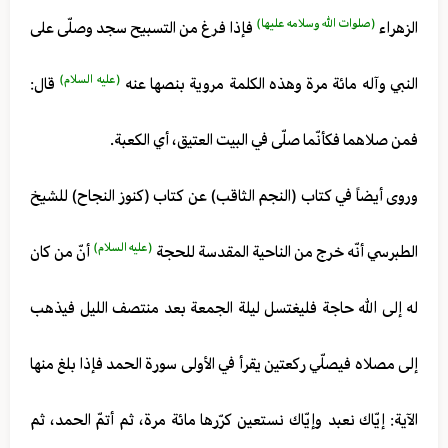
(صلوات الله وسلامه عليها)
الزهراء
فإذا فرغ من التسبيح سجد وصلّى على
(عليه السلام)
النبي وآله مائة مرة وهذه الكلمة مروية بنصها عنه
قال:
فمن صلاهما فكأنّما صلّى في البيت العتيق، أي الكعبة.
وروى أيضاً في كتاب (النجم الثاقب) عن كتاب (كنوز النجاح) للشيخ
(عليه السلام)
الطبرسي أنّه خرج من الناحية المقدسة للحجة
أنّ من كان
له إلى الله حاجة فليغتسل ليلة الجمعة بعد منتصف الليل فيذهب
إلى مصلاه فيصلّي ركعتين يقرأ في الأولى سورة الحمد فإذا بلغ منها
الآية: إيّاك نعبد وإيّاك نستعين كرّرها مائة مرة، ثم أتمّ الحمد، ثم