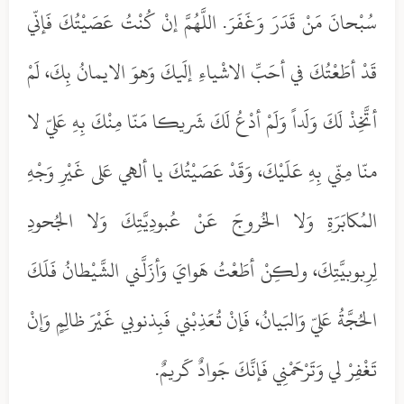
سُبْحانَ مَنْ قَدَرَ وَغَفَرَ. اللَّهُمَّ إنْ كُنْتُ عَصَيْتُكَ فَإنّي
قَدْ أطَعْتُكَ في أحَبِّ الاشْياءِ إلَيكَ وَهوَ الايمانُ بِكَ، لَمْ
أتَّخِذْ لَكَ وَلَداً وَلَمْ أدْعُ لَكَ شَريكا مَنّا مِنْكَ بِهِ عَليّ لا
منّا مِنّي بِهِ عَلَيْكَ، وَقَدْ عَصَيْتُكَ يا ألهي عَلى غَيْرِ وَجْهِ
المُكابَرَةِ وَلا الخُروجَ عَنْ عُبودِيَّتِكَ وَلا الجُحودِ
لِرِبوبيَّتِكَ، ولكِنْ أطَعْتُ هَوايَ وَأزَلَّني الشَّيْطانُ فَلَكَ
الحُجَّةُ عَليّ وَالبَيانُ، فَإنْ تُعَذِبْني فَبِذنوبي غَيْرَ ظالِمٍ وَإنْ
تَغْفِرْ لي وَتَرْحَمْنِي فَإنَّكَ جَوادٌ كَريمٌ.