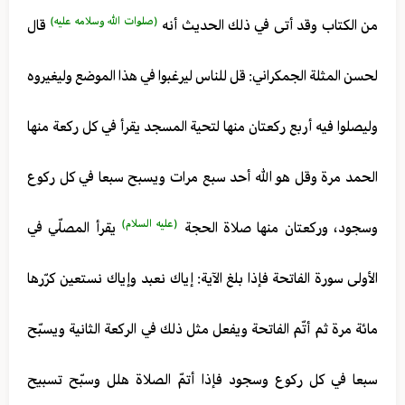
(صلوات الله وسلامه عليه)
من الكتاب وقد أتى في ذلك الحديث أنه
قال
لحسن المثلة الجمكراني: قل للناس ليرغبوا في هذا الموضع وليغيروه
وليصلوا فيه أربع ركعتان منها لتحية المسجد يقرأ في كل ركعة منها
الحمد مرة وقل هو الله أحد سبع مرات ويسبح سبعا في كل ركوع
(عليه السلام)
وسجود، وركعتان منها صلاة الحجة
يقرأ المصلّي في
الأولى سورة الفاتحة فإذا بلغ الآية: إياك نعبد وإياك نستعين كرّرها
مائة مرة ثم أتّم الفاتحة ويفعل مثل ذلك في الركعة الثانية ويسبّح
سبعا في كل ركوع وسجود فإذا أتمّ الصلاة هلل وسبّح تسبيح