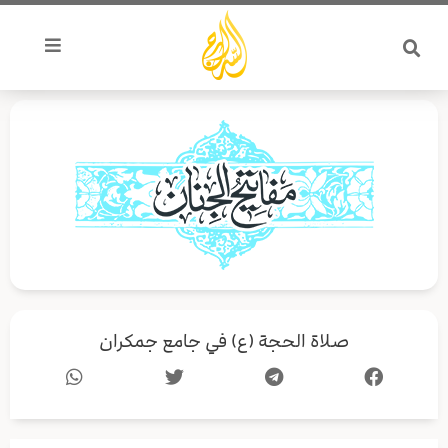
خطي
لى
لمحتوى
صلاة الحجة (ع) في جامع جمكران