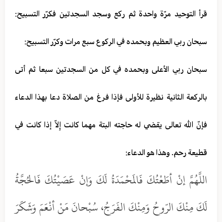
قرأ التوحيد مرّة واحدة ثم ركع وسجد السجدتين فكرّر التسبيح:
سبحان ربي العظيم وبحمده في الركوع سبع مرات وكرّر التسبيح:
سبحان ربي الأعلى وبحمده في كل من السجدتين سبعا ثم أتى
بالركعة الثانية نظيرة للأولى فإذا فرغ من الصلاة دعا بهذا الدعاء
فإنّ الله تعالى يقضي له حاجته البتة مهما كانت إِلاّ إذا كانت في
قطيعة رحم. وهذا هو الدعاء:
اللَّهُمَّ إنْ أطَعْتُكَ فَالَمحْمَدَةُ لَكَ وَإنْ عَصَيْتُكَ فَالحُجَّةُ
لَكَ مِنْكَ الرّوحُ وَمِنْكَ الفَرَجُ، سُبْحانَ مَنْ أنْعَمَ وَشَكَرَ