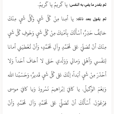
يا كَريمُ يا كَريمُ.
ثم بقدر ما يفي به النفس:
يا أمِنا مِنْ كُلِّ شَيٍ وَكُلُّ شَيٍ مِنْكَ
ثم يقول بعد ذلك:
خائِفٌ حَذِرٌ، أسْأَلَكَ بِأمْنِكَ مِنْ كُلِّ شَيٍ وَخَوفِ كُلِّ شَيٍ
مِنْكَ أنْ تُصَلّيَ عَلى مُحَمَّدٍ وِآلِ مُحَمَّدٍ، وَأنْ تُعْطيَني أمانا
لِنَفْسي وَأهْلي وَمالي وَوَلَدي حَتّى لا أخافَ أحَداً وَلا
أحْذَرَ مِنْ شَيٍ أبَداً، إنَّكَ عَلى كُلِّ شَيٍ قَديرٌ، وَحَسْبُنا الله
وَنِعْمَ الوَكيلُ. يا كافيَ إبْراهيمَ نَمْرودَ وَيا كافيَ موسى
فِرْعَوْنَ. أَسْأَلُكَ أنْ تُصَلِّيَ عَلى مُحَمَّدٍ وَآل مُحَمَّدٍ وَأنْ