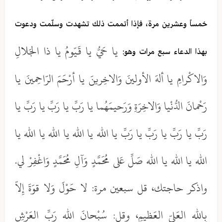
خمساً وعشرين مرة، فإذا أتممت ذلك تشهدت وسلّمت ودعوت
يا حَيُّ يا قَيّومُ يا ذا الجَلالِ
بهذا الدعاء سبع مرات وهو:
وَالاكْرامِ يا ألهَ الأولينَ وَالاخِرينَ يا أرْحَمَ الرّاحِمينَ يا
رَحْمانَ الدُّنْيا وَالاخِرَةِ وَرَحيمَهُما يا رَبِّ يا رَبِّ يا رَبِّ يا
رَبِّ يا رَبِّ يا رَبِّ يا رَبِّ يا الله يا الله يا الله يا الله يا
الله يا الله يا الله صَلِّ عَلى مُحَمَّدٍ وَآلِ مُحَمَّدٍ وَاغْفِرْ لي.
واذكر حاجتك، قل سبعين مرة: لا حَوْلَ وَلا قوَةَ إِلاّ
بِالله العَليّ العَظيمِ، وقل: سُبْحانَ الله رَبِّ العَرْشِ