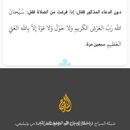
سُبْحانَ
دون الدعاء المذكور فقال: إذا فرغت من الصلاة فقل:
الله رَبِّ العَرْشِ الكَريمِ وَلا حَوْلَ وَلا قوَةَ إِلاّ بِالله العَليّ
العَظيمِ
سبعين مرة.
شبكة السراج في الطريق إلى الله
شبكة السراج في الطريق إلى الله؛ موقع ثقافي، إعلامي وتبليغي،