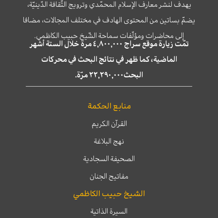
يهدف لنشر معارف الإسلام المحمّدي وترويج الثّقافة الدّينيّة،
يضمّ بساتين من المحتوى الهادف في مختلف المجالات، مضافا
إلى محاضرات ومؤلّفات سماحة الشّيخ حبيب الكاظمي.
تمّت زيارة موقع سراج ٤,٨٠٠,٠٠٠ مرة خلال الستة أشهر
الماضية، كما ظهر في نتائج البحث في محركات
البحث٢٢,٢٩٠,٠٠٠ مرّة.
منابع الحكمة
القرآن الكريم
نهج البلاغة
الصحيفة السجادية
مفاتيح الجنان
الشيخ حبيب الكاظمي
السيرة الذاتية