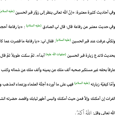
(عليه السلام)
في أحاديث كثيرة معتبرة: «إنّ الله تعالى ينظر إلى زوّار قبر الحسين
(عليه السلام)
في حديث معتبر عن رفاعة قال: قال لي الصادق
: «يا رفاعة أحج
(عليه السلام)
لكنّي عرفت عند قبر الحسين
. فقال لي: «يا رفاعة ما قصرت عما كان 
(صلوات الله عليه)
حديث لاتدع زيارة قبر الحسين
أبداً». ثمّ سكت طويلاً ثمّ قا
ارفاً بحقه غير مستكبر صحبه ألف ملك عن يمينه وألف ملك عن شماله وكتب له 
(عليه السلام)
أمّا كيفيّة زيارته
فهي على ما أورده أجلّة العلماء وزعماء المذهب وال
لفرات إن أمكنك وإلاّ فمن حيث أمكنك والبس أطهر ثيابك واقصد حضرته الشريف
اللهُ أكبَرُ.
لله تعالى وقل: