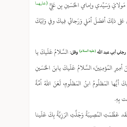
(عليهما
ي إلى مَولايَ وَسَيِّدي وإمامي الحُسَينِ بِن عَلِيٍّ
جزِني عَلى ذلِكَ أفضَلَ أمَلي وَرَجائي فِيكَ وفي وَلِيِّكَ
السَّلامُ عَلَيكَ يا
(عليه السلام)
رجلي أبي عبد الله
وقل:
َ أمِيرِ المُؤمِنِينَ، السَّلامُ عَلَيكَ يابنَ الحُسَينِ
َ أيُّها المَظلُومُ ابنُ المَظلُومِ، لَعَنَ اللهُ اُمَّةً
َت بِهِ.
قَد عَظُمَتِ المُصِيبَةُ وَجَلَّتِ الرَزِيَّةُ بِكَ عَلَينا