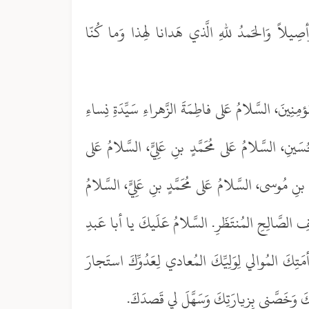
َأصِيلاً وَالحَمدُ للهِ الَّذي هَدانا لِهذا وَما كُنّا
مِنِينَ، السَّلامُ عَلى فاطِمَةَ الزَّهراءِ سَيِّدَةِ نِساءِ
َينِ، السَّلامُ عَلى مُحَمَّدٍ بنِ عَلِيٍّ، السَّلامُ عَلى
نِ مُوسى، السَّلامُ عَلى مُحَمَّدٍ بنِ عَلِيٍّ، السَّلامُ
لَفِ الصَّالِحِ المُنتَظَرِ. السَّلامُ عَلَيكَ يا أبا عَبدِ
َتِكَ المُوالي لِوَلِيِّكَ المُعادي لِعَدُوِّكَ استَجارَ
ِكَ وَخَصَّني بِزيارَتِكَ وَسَهَّلَ لي قَصدَكَ.