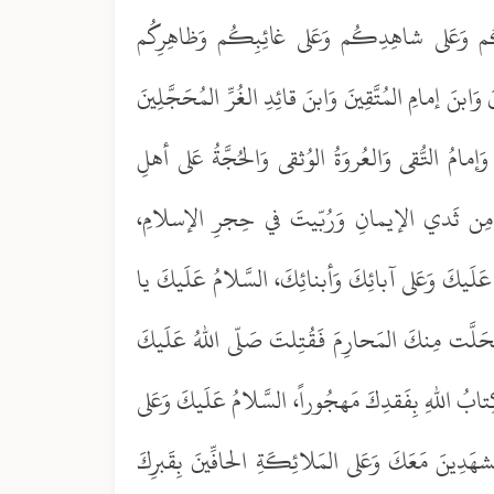
م وَعَلى شاهِدِكُم وَعَلى غائِبِكُم وَظاهِرِكُم
وَابنَ إمامِ المُتَّقِينَ وَابنَ قائِدِ الغُرِّ المُحَجَّلِينَ
امُ التُّقى وَالعُروَةُ الوُثقى وَالحُجَّةُ عَلى أهلِ
تَ مِن ثَدي الإيمانِ وَرُبّيتَ في حِجرِ الإسلامِ،
َلَيكَ وَعَلى آبائِكَ وَأبنائِكَ، السَّلامُ عَلَيكَ يا
ةَ استَحَلَّت مِنكَ المَحارِمَ فَقُتِلتَ صَلّى اللهُ عَلَيكَ
تابُ اللهِ بِفَقدِكَ مَهجُوراً، السَّلامُ عَلَيكَ وَعَلى
شهَدِينَ مَعَكَ وَعَلى المَلائِكَةِ الحافِّينَ بِقَبرِكَ