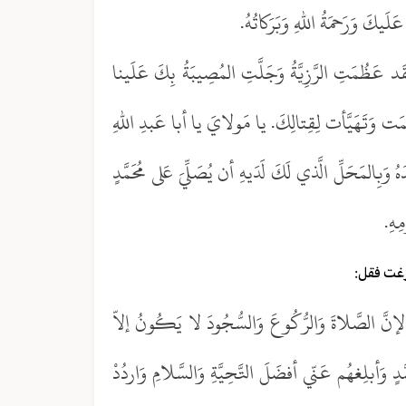
َلَيكَ وَرَحمَةُ اللهِ وَبَرَكاتُهُ.
د عَظُمَتِ الرَّزِيَّةُ وَجَلَّتِ المُصِيبَةُ بِكَ عَلَينا
َت وَتَهَيَّأت لِقِتالِكَ. يا مَولايَ يا أبا عَبدِ اللهِ
ِالمَحَلِّ الَّذي لَكَ لَدَيهِ أن يُصَلِّيَ عَلى مُحَمَّدٍ
ِهِ.
فرغت فقل:
َّ الصَّلاةَ وَالرُّكُوعَ وَالسُّجُودَ لا يَكُونُ إلاّ
دٍ وَأبلِغهُم عَنّي أفضَلَ التَّحِيَّةِ وَالسَّلامِ وَاردُدْ