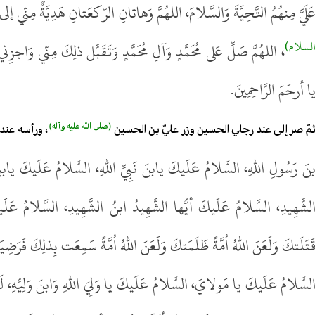
َلَيَّ مِنهُمُ التَّحِيَّةَ وَالسَّلامَ، اللهُمَّ وَهاتانِ الرّكعَتانِ هَدِيَّةٌ مِنّ
لسلام)
، اللهُمَّ صَلِّ عَلى مُحَمَّدٍ وَآلِ مُحَمَّدٍ وَتَقَبَّل ذلِكَ مِنّي وَا
ا أرحَمَ الرَّاحِمِينَ.
(صلى الله عليه وآله)
مّ صر إلى عند رجلي الحسين وزر عليّ بن الحسين
، ورأسه عند 
نَ رَسُولِ اللهِ، السَّلامُ عَلَيكَ يابنَ نَبِيِّ اللهِ، السَّلامُ عَلَيكَ يابن
لشَّهِيدِ، السَّلامُ عَلَيكَ أيُّها الشَّهِيدُ ابنُ الشَّهِيدِ، السَّلامُ عَلَيك
َتَلَتكَ وَلَعَنَ اللهُ اُمَّةً ظَلَمَتكَ وَلَعَنَ اللهُ اُمَّةً سَمِعَت بِذلِكَ فَرَضِي
لسَّلامُ عَلَيكَ يا مَولايَ، السَّلامُ عَلَيكَ يا وَلِيَ اللهِ وَابنَ وَلِيِّهِ، لَ