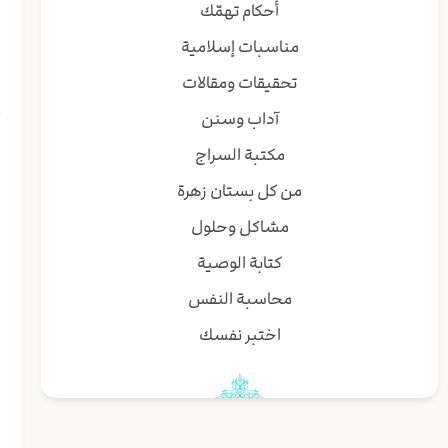
أحكام تهمّك
مناسبات إسلامية
و
تحقيقات ومقالات
ل
آداب وسنن
ا
مكتبة السراج
من كل بستان زهرة
ا
مشاكل وحلول
ج
كتابة الوصية
محاسبة النفس
ع
اختبر نفسك
ا
ب