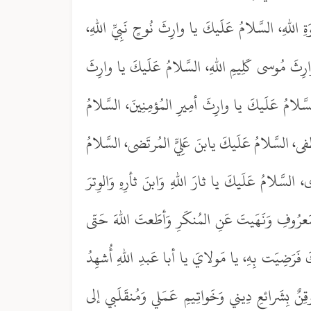
اللهِ، السَّلامُ عَلَيكَ يا وارِثَ نُوحٍ نَبِيِّ اللهِ،
ارِثَ مُوسى كَلِيمِ اللهِ، السَّلامُ عَلَيكَ يا وارِثَ
َلامُ عَلَيكَ يا وارِثَ أمِيرِ المُؤمِنِينَ، السَّلامُ
فى، السَّلامُ عَلَيكَ يابنَ عَلِيٍّ المُرتَضى، السَّلامُ
السَّلامُ عَلَيكَ يا ثارَ اللهِ وَابنَ ثأرِهِ وَالوِترَ
لمَعرُوفِ وَنَهَيتَ عَنِ المُنكَرِ وَأطَعتَ اللهَ حَتّى
ذلِكَ فَرَضِيَت بِهِ، يا مَولايَ يا أبا عَبدِ اللهِ أُشهِدُ
وقِنٌ بِشَرائعِ دِيني وَخَواتِيمِ عَمَلي وَمُنقَلَبي إلى