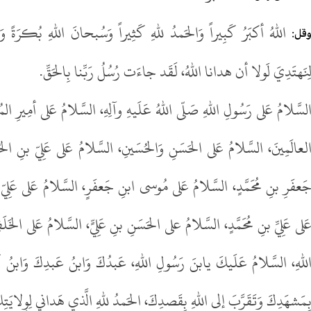
اللهُ أكبَرُ كَبِيراً وَالحَمدُ للهِ كَثِيراً وَسُبحانَ اللهِ بُكرَةً و
قل:
ِنَهتَدِيَ لَولا أن هدانا اللهُ، لَقَد جاءَت رُسُلُ رَبِّنا بِالحَقِّ.
لسَّلامُ عَلى رَسُولِ اللهِ صَلّى اللهُ عَلَيهِ وآلِهِ، السَّلامُ عَلى أمِيرِ المُؤ
لعالَمِينَ، السَّلامُ عَلى الحَسَنِ وَالحُسَينِ، السَّلامُ عَلى عَلِيّ بنِ الحُس
َعفَرِ بنِ مُحَمَّدٍ، السَّلامُ عَلى مُوسى ابنِ جَعفَرٍ، السَّلامُ عَلى عَلِيّ ب
َلى عَلِيِّ بنِ مُحَمَّدٍ، السَّلامُ على الحَسَنِ بنِ عَلِيٍّ، السَّلامُ عَلى الخَ
للهِ، السَّلامُ عَلَيكَ يابنَ رَسُولِ اللهِ، عَبدُكَ وَابنُ عَبدِكَ وَابنُ أم
ِمَشهَدِكَ وَتَقَرَّبَ إلى اللهِ بِقَصدِكَ، الحَمدُ للهِ الَّذي هَداني لِوِلايَت