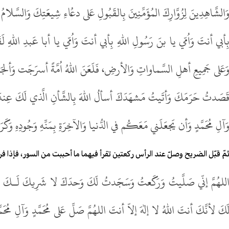
َالشَّاهِدِينَ لِزُوَّارِكَ المُؤَمِّنِينَ بِالقَبُولِ عَلى دعُاءِ شِيعَتِكَ وَالسَّلامُ ع
ِأبي أنتَ وَاُمّي يا بنَ رَسُولِ اللهِ بِأبي أنتَ وَاُمّي يا أبا عَبدِ اللهِ لَقَ
َعَلى جَمِيعِ أهلِ السَّماواتِ وَالأرضِ، فَلَعَنَ اللهُ اُمَّةً أسرَجَت وَألجَم
َصَدتُ حَرَمَكَ وَأتَيتُ مَشهَدَكَ أسألُ اللهَ بِالشَّأنِ الَّذي لَكَ عِندَهُ وَب
َآلِ مُحَمَّدٍ وَأن يَجعَلَني مَعَكُم في الدُّنيا وَالآخِرَةِ بِمَنِّهِ وَجُودِهِ وَكَرَم
مّ قبّل الضريح وصلّ عند الرأس ركعتين تقرأ فيهما ما أحببت من السور، فإذا 
للهُمَّ إنّي صَلَّيتُ وَرَكَعتُ وَسَجَدتُ لَكَ وَحدَكَ لا شَرِيكَ لَـكَ لإن
َكَ لأنَّكَ أنتَ اللهُ لا إلهَ إلاّ أنتَ اللهُمَّ صَلِّ عَلى مُحَمَّدٍ وَآلِ مُحَمَّ