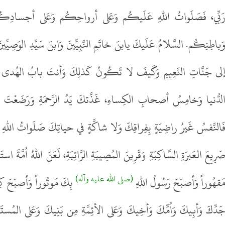
َبِّي، فَصَلَواتُ اللهِ عَلَيكُم وَعَلى أرواحِكُم وَعَلى أجسادِكُ
َباطِنِكُم. السَّلامُ عَلَيكَ يابنَ خاتَمِ النَّبِيِّينَ وَابنَ سَيِّدِ الوَصِيِّينَ 
لى جَنَّاتِ النَّعِيمِ وَكَيفَ لا تَكُونُ كَذلِكَ وَأنتَ بابُ الهُدى وَإم
لدُّنيا وَخامِسُ أصحابِ الكِساءِ، غَذَّتكَ يَدُ الرَّحمَةِ وَرَضَعْ
َالنَّفسُ غَيرُ راضِيَةٍ بِفِراقِكَ وَلا شاكَّةٍ في حياتِكَ صَلَواتُ اللهِ ع
َرِيعَ العَبرَةِ السَّاكِبَةِ وَقَرِينَ المُصِيبَةِ الرَّاتِبَةِ، لَعَنَ اللهُ اُمَّ
(صلى الله عليه وآله)
َقهُوراً وَأصبَحَ رَسُولُ اللهِ
بِكَ مَوتُوراً وَأصبَحَ كِ
َدِّكَ وَأبِيكَ وَاُمِّكَ وَأخِيكَ وَعَلى الأئِمَّةِ مِن بَنِيكَ وَعَلى المُستَ