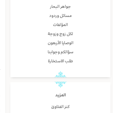
جواهر البحار
و
مسائل وردود
المؤلفات
و
لكل زوج وزوجة
و
الوصايا الأربعون
سؤالكم وجوابنا
ب
طلب الاستخارة
ع
و
المزيد
ا
كنز الفتاوىٰ
ا