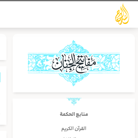
خطي
لى
لمحتوى
ز
ا
ح
منابع الحكمة
القرآن الكريم