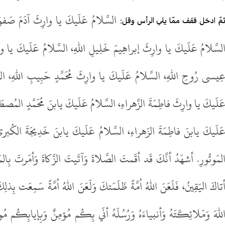
السَّلامُ عَلَيكَ يا وارِثَ آدَمَ صَفوَةِ 
مّ ادخل فقف ممّا يلي الرأس وقل:
لسَّلامُ عَلَيكَ يا وارِثَ إبراهِيمَ خَلِيلِ اللهِ، السَّلامُ عَلَيكَ يا و
ِيسى رُوحِ اللهِ، السَّلامُ عَلَيكَ يا وارِثَ مُحَمَّدٍ حَبِيبِ اللهِ، السّ
َلَيكَ يا وارِثَ فاطِمَةَ الزَّهراءِ، السَّلامُ عَلَيكَ يابنَ مُحَمَّدٍ المُصطَ
َلَيكَ يابنَ فاطِمَةَ الزَهراءِ، السَّلامُ عَلَيكَ يابنَ خَدِيجَةَ الكُبرى، 
لمَوتُورِ. أشهَدُ أنَّكَ قَد أقَمتَ الصَّلاةَ وَآتَيتَ الزَّكاةَ وَأمَرتَ بِا
تاكَ اليَقِينُ، فَلَعَنَ اللهُ اُمَّةً ظَلَمَتكَ وَلَعَنَ اللهُ اُمَّةً سَمِعَت بِ
للهَ وَمَلائِكَتَهُ وَأنبياءَهُ وَرُسُلَهُ أنّي بِكُم مُؤمِنٌ وَبِإيابِكُم مُ