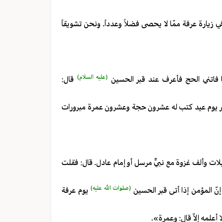
 زيارة عرفة ممّا لا يحصى فضلاً وعدداً. ونحن تشويقاً
(عليه السلام)
ما فاتني الحج فأعرف عند قبر الحسين
قال:
غير يوم عيد كتب له عشرون حجة وعشرون عمرة مبرورات
لات وألف غزوة مع نبيٍّ مرسل أو إمام عادل. قال: فقلت
(صلوات الله عليه)
نّ المؤمن إذا أتى قبر الحسين
يوم عرفة
 أعلمه إلاّ قال: وعمرة».