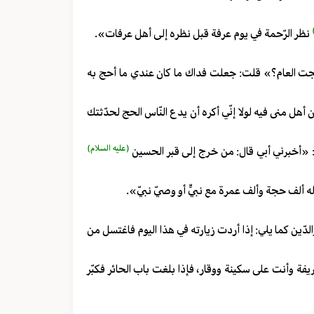
نظر الرّحمة في يوم عرفة قبل نظره إلى أهل عرفات».
جت العام؟» قلت: جعلت فداك ما كان عندي ما أحج به
أهل منى فيه لولا إنّي أكره أن يدع النّاس الحج لحدّثتك
(عليه السلام)
ل: «أخبرني أبي قال: من خرج إلى قبر الحسين
ألف حجة وألف عمرة مع نبيٍّ أو وصيّ نبيّ».
دّين كما يلي: إذا أردت زيارته في هذا اليوم فاغتسل من
ة وأنت على سكينة ووقار، فإذا بلغت باب الحائر فكبّر