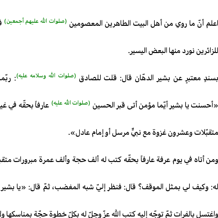
(صلوات الله عليهم أجمعين)
علم أنّ ما روي من أهل البيت الطاهرين المعصومين
في
لزائرين نورد منها البعض اليسير.
(صلوات الله وسلامه عليه)
سندٍ معتبرٍ عن بشير الدهّان قال: قلت للصادق
: ربّ
(صلوات الله عليه)
أحسنت يا بشير أيّما مؤمن أتى قبر الحسين
عارفاً بحقّه في 
تقبّلات وعشرون غزوة مع نبيٍّ مرسل أو إمام عادل».
من أتاه في يوم عرفة عارفاً بحقّه كتب له ألف حجة وألف عمرة مبرورات متقب
ه: وكيف لي بمثل الموقف؟ قال: فنظر إليّ شبه المغضب، ثمّ قال: «يا بشير إ
اغتسل بالفرات ثمّ توجّه إليه كتب الله عزّ وجلّ له بكلّ خطوة حجّة بمناسكها ولا