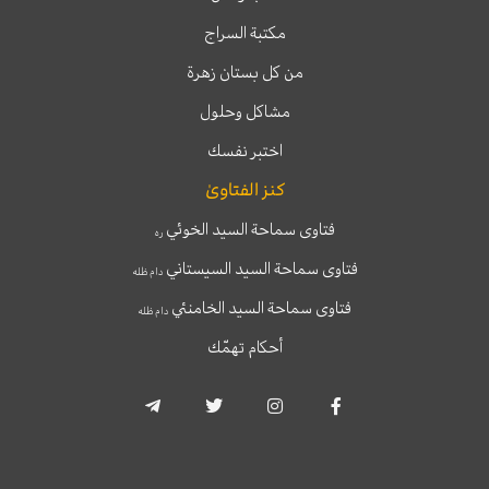
مكتبة السراج
من كل بستان زهرة
مشاكل وحلول
اختبر نفسك
كنز الفتاوىٰ
فتاوى سماحة السيد الخوئي
ره
فتاوى سماحة السيد السيستاني
دام ظله
فتاوى سماحة السيد الخامنئي
دام ظله
أحكام تهمّك
T
T
I
F
e
w
n
a
l
i
s
c
e
t
t
e
g
t
a
b
r
e
g
o
a
r
r
o