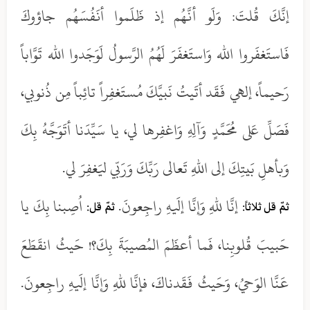
إنَّكَ قُلتَ: وَلَو أنَّهُم إذ ظَلَموا أنَفُسَهُم جاؤوكَ
فَاستَغفَروا الله وَاستَغفَرَ لَهُمُ الرَّسولُ لَوَجَدوا الله تَوَّاباً
رَحيماً، إلهي فَقَد أتَيتُ نَبيَّكَ مُستَغفِراً تائِباً مِن ذُنوبي،
فَصَلِّ عَلى مُحَمَّدٍ وَآلِهِ وَاغفِرها لي، يا سَيِّدَنا أتَوَجَّهُ بِكَ
وَبأهلِ بَيتِكَ إلى اللهِ تَعالى رَبِّكَ وَرَبّي ليَغفِرَ لي.
إنَّا للهِ وَإنَّا إلَيهِ راجِعونَ.
اُصِبنا بِكَ يا
ثمّ قل ثلاثاً:
ثمّ قل:
حَبيبَ قُلوبِنا، فَما أعظَمَ المُصيبَةَ بِكَ؟! حَيثُ انقَطَعَ
عَنَّا الوَحيُ، وَحَيثُ فَقَدناكَ، فإنَّا للهِ وَإنَّا إلَيهِ راجِعونَ.