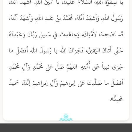
يا صِفوَةَ اللهِ، السَّلامُ عَلَيكَ يا أمينَ اللهِ. أشهَدُ أنَّكَ
رَسُولُ اللهِ، وَأشهَدُ أنَّكَ مُحَمَّدُ بنُ عَبدِ اللهِ، وَأشهَدُ أنَّكَ
قَد نَصَحتَ لاُمَّتِكَ، وَجاهَدتَ في سَبيلِ رَبِّكَ وَعَبَدتَهُ
حَتَّى أتاكَ اليَقينُ، فَجَزاكَ الله يا رَسولَ الله أفضَلَ ما
جَزى نبياً عَن أُمَّتِهِ. اللهُمَّ صَلِّ عَلى مُحَمَّدٍ وَآلِ مُحَمَّدٍ
أفضَلَ ما صَلَّيتَ عَلى إبراهيمَ وَآلِ إبراهيمَ إنَّكَ حَميدٌ
مَجيدٌ».