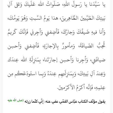
يا سَيِّدَنا يا رَسولَ اللهِ، صَلَواتُ الله عَلَيكَ وَعَلى آلِ
بَيتِكَ الطَيِّبينَ الطَّاهِرينَ، هذا يَومُ السَّبتِ وَهُوَ يَومُكَ،
وَأنا فيهِ ضَيفُكَ وَجارُكَ، فَأضِفني وَأجِرني فَإنَّكَ كَريمٌ
تُحِبُّ الضّيافَةَ، وَمأمورٌ بِالإجارَةِ، فَأضِفني وَأحسِن
ضيافَتي، وَأجِرنا وَأحسِن إجارَتَنا، بِمَنزِلَةِ الله عِندَك
وَعِندَ آلِ بَيتِكَ، وَبِمَنزِلَتِهِم عِندَهُ وَبِما استَودَعَكُم مِن
عِلمِهِ، فَإنَّه أكرَمُ الأكرَمينَ.
(صلى الله عليه
يقول مؤلّف الكتاب عبّاس القمّي عفي عنه: إنّي كلّما زرته