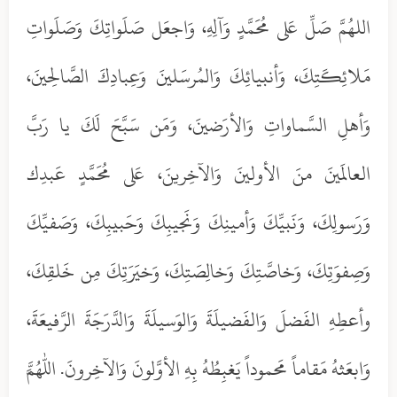
اللهُمَّ صَلِّ عَلى مُحَمَّدٍ وَآلِهِ، وَاجعَل صَلَواتِكَ وَصَلَواتِ
مَلائِكَتِكَ، وَأنبيائِكَ وَالمُرسَلينَ وَعِبادِكَ الصَّالِحينَ،
وَأهلِ السَّماواتِ وَالأرَضينَ، وَمَن سَبَّحَ لَكَ يا رَبَّ
العالَمينَ منَ الأولينَ وَالآخِرينَ، عَلى مُحَمَّدٍ عَبدِك
وَرَسولِكَ، وَنَبيِّكَ وَأمينِكَ وَنَجيبِكَ وَحَبيبِكَ، وَصَفيِّكَ
وَصِفوَتِكَ، وَخاصَّتِكَ وَخالِصَتِكَ، وَخيَرَتِكَ مِن خَلقِكَ،
وأعطِهِ الفَضلَ وَالفَضيلَةَ وَالوَسيلَةَ وَالدَّرَجَةَ الرَّفيعَةَ،
وَابعَثهُ مَقاماً مَحموداً يَغبِطُهُ بِهِ الأوَّلونَ وَالآخِرونَ. اللهمَّ