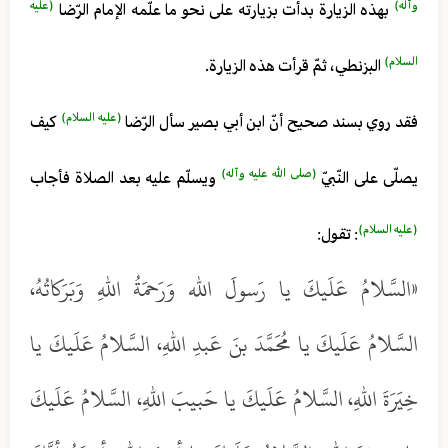
وآله)
(عليه
بهذه الزيارة بدأت بزيارته على نحو ما علّمه الإمام الرّضا
السلام)
البزنطي، ثمّ قرأت هذه الزيارة.
(عليه السلام)
فقد روي بسند صحيح أنّ ابن أبي بصير سأل الرّضا
كيف
(صلى الله عليه وآله)
يصلّى على‌ النّبيّ
ويسلّم عليه بعد الصلاة فأجاب
(عليه السلام)
: تقول:
«السَّلامُ عَلَيكَ يا رَسولَ الله وَرَحمَةُ اللهِ وَبَرَكاتُهُ،
السَّلامُ عَلَيكَ يا مُحَمَّدَ بنَ عَبدِ اللهِ، السَّلامُ عَلَيكَ يا
خِيَرَةَ اللهِ، السَّلامُ عَلَيكَ يا حَبيبَ اللهِ، السَّلامُ عَلَيكَ