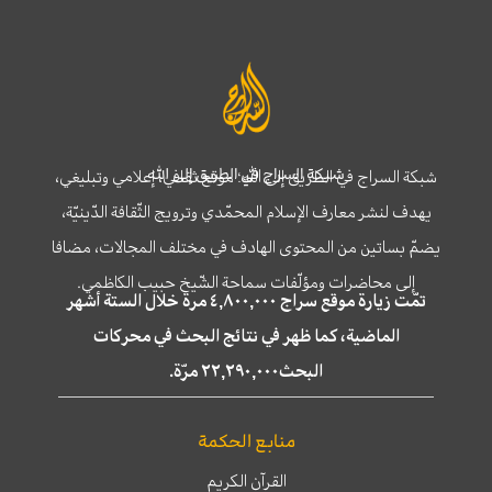
شبكة السراج في الطريق إلى الله
شبكة السراج في الطريق إلى الله؛ موقع ثقافي، إعلامي وتبليغي،
يهدف لنشر معارف الإسلام المحمّدي وترويج الثّقافة الدّينيّة،
يضمّ بساتين من المحتوى الهادف في مختلف المجالات، مضافا
إلى محاضرات ومؤلّفات سماحة الشّيخ حبيب الكاظمي.
تمّت زيارة موقع سراج ٤,٨٠٠,٠٠٠ مرة خلال الستة أشهر
الماضية، كما ظهر في نتائج البحث في محركات
البحث٢٢,٢٩٠,٠٠٠ مرّة.
منابع الحكمة
القرآن الكريم