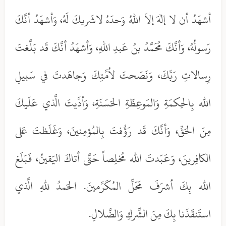
أشهَدُ أن لا إلهَ إلاّ اللهُ وَحدَهُ لاشَريكَ لَهُ، وَأشهَدُ أنَّكَ
رَسولُهُ، وَأنَّكَ مُحَمَّدُ بنُ عَبدِ اللهِ، وَأشهَدُ أنَّكَ قَد بَلَّغتَ
رِسالاتِ رَبِّكَ، وَنَصَحتَ لاُمَّتِكَ وَجاهَدتَ في سَبيلِ
الله بِالحِكمَةِ وَالمَوعِظَةِ الحَسَنَةِ، وَأدَّيتَ الَّذي عَلَيكَ
مِنَ الحَقِّ، وَأنَّكَ قَد رَؤُفتَ بِالمُؤمِنينَ، وَغَلَظتَ عَلى
الكافِرينَ، وَعَبَدتَ الله مُخلِصاً حَتَّى أتاكَ اليَقينُ، فَبَلَغ
الله بِكَ أشرَفَ مَحَلِّ المُكَرَّمينَ. الحَمدُ للهِ الَّذي
استَنقَذَنا بِكَ مِنَ الشِّركِ وَالضَّلالِ.