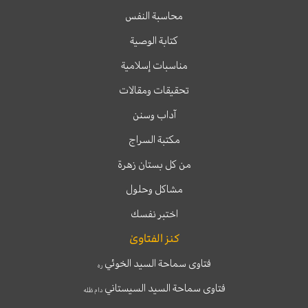
محاسبة النفس
كتابة الوصية
مناسبات إسلامية
تحقيقات ومقالات
آداب وسنن
مكتبة السراج
من كل بستان زهرة
مشاكل وحلول
اختبر نفسك
كنز الفتاوىٰ
فتاوى سماحة السيد الخوئي
ره
فتاوى سماحة السيد السيستاني
دام ظله