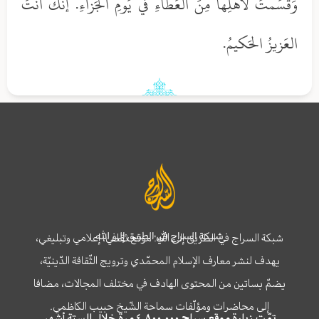
وَقَسَمتَ لأهلِها مِنَ العَطاءِ في يَومِ الجَزاءِ. إنَّكَ أنتَ
العَزيزُ الحَكيمُ.
شبكة السراج في الطريق إلى الله
شبكة السراج في الطريق إلى الله؛ موقع ثقافي، إعلامي وتبليغي،
يهدف لنشر معارف الإسلام المحمّدي وترويج الثّقافة الدّينيّة،
يضمّ بساتين من المحتوى الهادف في مختلف المجالات، مضافا
إلى محاضرات ومؤلّفات سماحة الشّيخ حبيب الكاظمي.
تمّت زيارة موقع سراج ٤,٨٠٠,٠٠٠ مرة خلال الستة أشهر