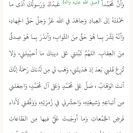
(صلى الله عليه وآله)
وَأنَّ مُحَمَّداً
عَبدُكَ وَرَسولُكَ أدّى ما
حَمَّلتَهُ إلى العِبادِ وَجاهَدَ في الله عَزَّ وَجلَّ حَقَّ الجِهادِ،
وَأنَّهُ بَشَّرَ بِما هُوَ حَقٌ مِنَ الثَّوابِ، وَأنذَرَ بِما هُوَ صِدقٌ
مِنَ العِقابِ. اللهُمَّ ثَبِّتني عَلى دينِكَ ما أحيَيتَني، وَلا
تُزِغ قَلبي بَعدَ إذ هَدَيتَني، وَهَب لي مِن لَدُنكَ رَحمَةً إنَّكَ
أنتَ الوَهّابُ ، صَلِّ عَلى مُحَمَّدٍ وَعَلى آل مُحَمَّدٍ، وَاجعَلني
مِن أتباعِهِ وَشيعَتِهِ، وَاحشُرني في زُمرَتِهِ، وَوَفِّقني لأداءِ
فَرضِ الجُمُعاتِ وَما أوجَبتَ عَلَيَّ فيها مِن الطّاعاتِ