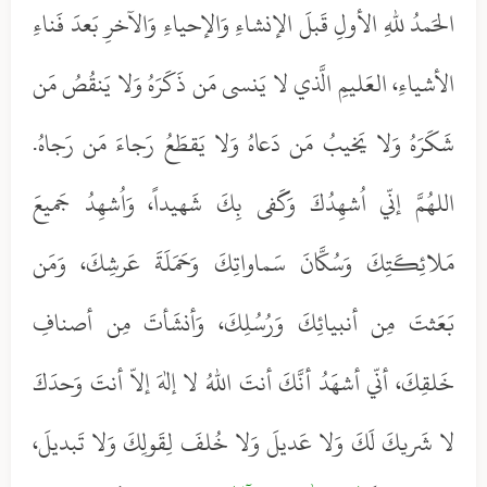
الحَمدُ للهِ الأولِ قَبلَ الإنشاءِ وَالإحياءِ وَالآخرِ بَعدَ فَناءِ
الأشياءِ، العَليمِ الَّذي لا يَنسى مَن ذَكَرَهُ وَلا يَنقُصُ مَن
شَكَرَهُ وَلا يَخيبُ مَن دَعاهُ وَلا يَقطَعُ رَجاءَ مَن رَجاهُ.
اللهُمَّ إنّي اُشهِدُكَ وَكَفى بِكَ شَهيداً، وَاُشهِدُ جَميعَ
مَلائِكَتِكَ وَسُكَّانَ سَماواتِكَ وَحَمَلَةَ عَرشِكَ، وَمَن
بَعَثتَ مِن أنبيائِكَ وَرُسُلِكَ، وَأنشَأتَ مِن أصنافِ
خَلقِكَ، أنّي أشهَدُ أنَّكَ أنتَ اللهُ لا إلهَ إلاّ أنتَ وَحدَكَ
لا شَريكَ لَكَ وَلا عَديلَ وَلا خُلفَ لِقَولِكَ وَلا تَبديلَ،