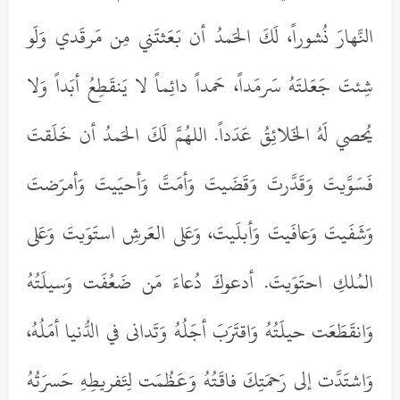
النَّهارَ نُشوراً، لَكَ الحَمدُ أن بَعَثتَني مِن مَرقَدي وَلَو
شِئتَ جَعَلتَهُ سَرمَداً، حَمداً دائِماً لا يَنقَطِعُ أبَداً وَلا
يُحصي لَهُ الخَلائِقُ عَدَداً. اللهُمَّ لَكَ الحَمدُ أن خَلَقتَ
فَسَوَّيتَ وَقَدَّرتَ وَقَضَيتَ وَأمَتَّ وَأحيَيتَ وَأمرَضتَ
وَشَفَيتَ وَعافَيتَ وَأبلَيتَ، وَعَلى العَرشِ استَوَيتَ وَعَلى
المُلكِ احتَوَيتَ. أدعوكَ دُعاءَ مَن ضَعُفَت وَسيلَتُهُ
وَانقَطَعَت حيلَتُهُ وَاقتَرَبَ أجَلُهُ وَتَدانى في الدُّنيا أمَلُهُ،
وَاشتَدَّت إلى رَحمَتِكَ فاقَتُهُ وَعَظُمَت لِتَفريطِهِ حَسرَتُهُ