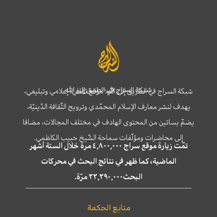
شبكة السراج في الطريق إلى الله
شبكة السراج في الطريق إلى الله؛ موقع ثقافي، إعلامي وتبليغي،
يهدف لنشر معارف الإسلام المحمّدي وترويج الثّقافة الدّينيّة،
يضمّ بساتين من المحتوى الهادف في مختلف المجالات، مضافا
إلى محاضرات ومؤلّفات سماحة الشّيخ حبيب الكاظمي.
تمّت زيارة موقع سراج ٤,٨٠٠,٠٠٠ مرة خلال الستة أشهر
الماضية، كما ظهر في نتائج البحث في محركات
البحث٢٢,٢٩٠,٠٠٠ مرّة.
منابع الحكمة