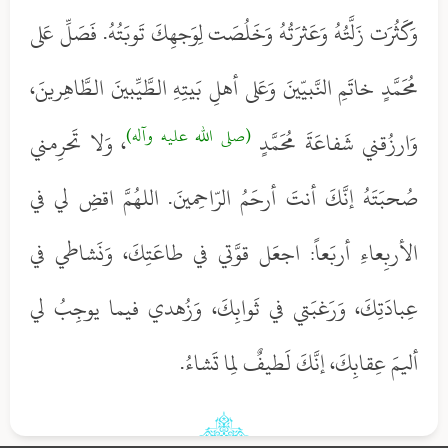
وَكَثُرَت زَلَّتُهُ وَعَثرَتُهُ وَخَلُصَت لِوَجهِكَ تَوبَتُهُ. فَصَلِّ عَلى
مُحَمَّدٍ خاتَمِ النَّبيّينَ وَعَلى أهلِ بَيتِهِ الطَّيِّبينَ الطَّاهِرينَ،
(صلى الله عليه وآله)
وَارزُقني شَفاعَةَ مُحَمَّدٍ
، وَلا تَحرِمني
صُحبَتَهُ إنَّكَ أنتَ أرحَمُ الرّاحِمينَ. اللهُمَّ اقضِ لي في
الأربِعاءِ أربَعاً: اجعَل قوَّتي في طاعَتِكَ، وَنَشاطي في
عِبادَتِكَ، وَرَغبَتي في ثَوابِكَ، وَزُهدي فيما يوجِبُ لي
أليمَ عِقابِكَ، إنَّكَ لَطيفٌ لِما تَشاءُ.