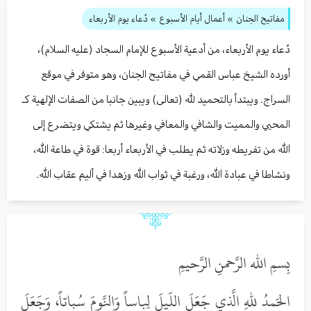
مفاتيح الجنان
» أعمال أيام الأسبوع
» دُعاء يوم الأربعاء
دُعاء يوم الأربعاء، من أدعية الأسبوع للإمام السجاد (عليه السلام)،
أورده الشيخ عباس القمي في مفاتيح الجنان، وهو متوفر في موقع
السراج. ويبتدأ بالتحميد لله (تعالى) ويبين جانبا من الصفات الإلهية كـ
المحيي والمميت والشافي والمعافي وغيرها ثم يشتكي ويتضرع إلى
الله من تفريطه وزلاته ثم يطلب في الأربعاء أربعا: قوة في طاعة الله،
ونشاطا في عبادة الله، ورغبة في ثواب الله وزهدا في أليم عقاب الله.
بِسمِ الله الرَّحمنِ الرَّحيمِ
الحَمدُ للهِ الَّذي جَعَلَ اللّيلَ لِباساً وَالنَّومَ سُباتاً، وَجَعَلَ