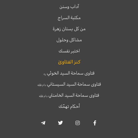
آداب وسنن
مكتبة السراج
من كل بستان زهرة
مشاكل وحلول
اختبر نفسك
كنز الفتاوىٰ
فتاوى سماحة السيد الخوئي
ره
فتاوى سماحة السيد السيستاني
دام ظله
فتاوى سماحة السيد الخامنئي
دام ظله
أحكام تهمّك
T
T
I
F
e
w
n
a
l
i
s
c
e
t
t
e
g
t
a
b