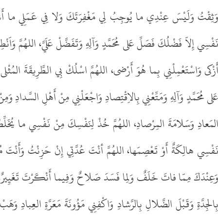
َثِقْتُ وَلَيْسَ عِنْدِي ما يُوجِبُ لِي مَغْفِرَتَكَ وَلا فِي عَمَلِي ما أَسْ
َفْسِي إِلاّ فَضْلُكَ فَصَلِّ عَلى مُحَمَّدٍ وَآلِهِ وَتَفَضَّلْ عَلَيَّ، اللهُمَّ وَاَنْط
َزْكى وَاسْتَعْمِلْنِي بِما هُوَ أَرْضى، اللهُمَّ اسْلُكْ بِي الطَّرِيقَةَ المُثْلى 
َلى مُحَمَّدٍ وَآلِهِ وَمَتِّعْنِي بِالاِقْتِصادِ وَاجْعَلْنِي مِنْ أَهْلِ السَّدادِ وَمِن
لمَعادِ وَسَلامَةَ المِرْصادِ، اللهُمَّ خُذْ لِنَفْسِكَ مِنْ نَفْسِي ما يُخَلِّص
َفْسِي هالِكَةٌ أَوْ تَعْصِمَها، اللهُمَّ أنْتَ عُدَّتِي إِنْ حَزِنْتُ وَأَنْتَ م
َعِنْدَكَ مِمّا فاتَ خَلَفٌ وَلِما فَسَدَ صَلاحٌ وَفِيما أَنْكَرْتَ تَغَيِيرٌ، فَامْ
ِالجِدَّةِ وَقَبْلَ الضَّلالِ بِالرَّشادِ وَاكْفِنِي مَؤُونَةَ مَعَرَّةِ العِبادِ وَ