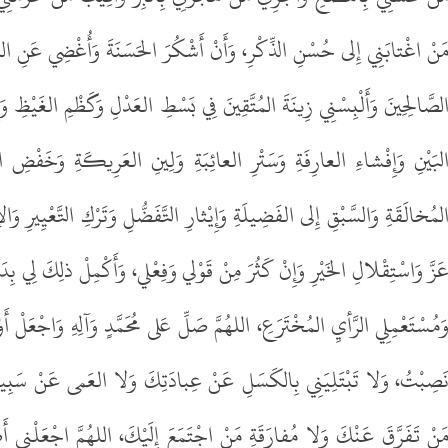
َنْ اغْتابَنِي إِلى حُسْنِ الذِّكْرِ، وَأَنْ أَشْكُرَ الحَسَنَةَ وَأُغْضِي عَنِ السَّيِّئ
لصَّالِحِينَ وَأَلْبِسْنِي زِينَةَ المُتَّقِينَ فِي بَسْطِ العَدْلِ وَكَظْمِ الغَيْظِ وَ
لبَيْنِ وَإِفْشاءِ العارِفَةِ وَسَتْرِ العائِبَةِ وَلِينِ العَرِيكَةِ وَخَفْضِ 
لمُخالَقَةِ وَالسَّبْقِ إِلى الفَضِيلَةِ وَإِيْثارِ التَّفَضُّلِ وَتَرْكِ التَّعْيِيرِ و
َزَّ وَاسْتِقْلالِ الخَيْرِ وَإِنْ كَثُرَ مِنْ قَوْلي وَفِعْلي، وَأَكْمِلْ ذلِكَ لِي بِ
َمُسْتَعْمِلِي الرَّأيِ المُخْتَرَعِ، اللهُمَّ صَلِّ عَلى مُحَمَّدٍ وَآلِهِ وَاجْعَلْ أَوْ
َصِبْتُ، وَلا تَبْتَلِيَنِي بِالكَسَلِ عَنْ عِبادَتِكَ وَلا العَمى عَنْ سَبِيلِك
َنْ تَفَرَّقَ عَنْكَ وَلا مُفارَقَةِ مَنْ اجْتَمَعَ إِلَيْكَ، اللهُمَّ اجْعَلْنِي أ