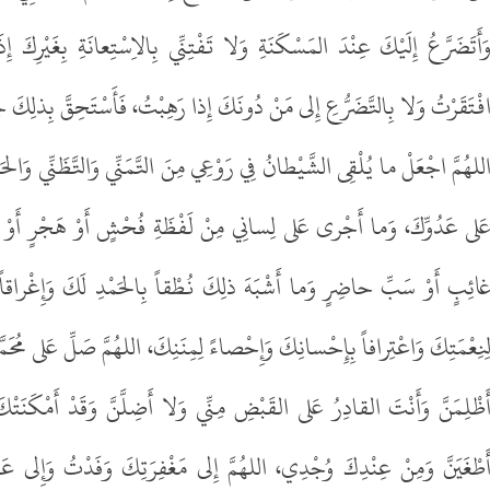
َأَتَضَرَّعُ إِلَيْكَ عِنْدَ المَسْكَنَةِ وَلا تَفْتِنِّي بِالاِسْتِعانَةِ بِغَيْرِ
فْتَقَرْتُ وَلا بِالتَّضَرُّعِ إِلى مَنْ دُونَكَ إِذا رَهِبْتُ، فَأَسْتَحِقَّ بِذلِكَ 
للهُمَّ اجْعَلْ ما يُلْقِى الشَّيْطانُ فِي رَوْعِي مِنَ التَّمَنِّي وَالتَّظَنِّي وَالحَسَ
َلى عَدُوِّكَ، وَما أَجْرى عَلى لِسانِي مِنْ لَفْظَةِ فُحْشٍ أَوْ هَجْرٍ أَوْ ش
ائِبٍ أَوْ سَبِّ حاضِرٍ وَما أَشْبَهَ ذلِكَ نُطْقاً بِالحَمْدِ لَكَ وَإِغْراقاً 
ِنِعْمَتِكَ وَاعْتِرافاً بِإِحْسانِكَ وَإِحْصاءً لِمِنَنِكَ، اللهُمَّ صَلِّ عَلى مُحَمَّدٍ 
َظْلِمَنَّ وَأَنْتَ القادِرُ عَلى القَبْضِ مِنِّي وَلا أَضِلَّنَّ وَقَدْ أَمْكَنَتْ
َطْغَيَنَّ وَمِنْ عِنْدِكَ وُجْدِي، اللهُمَّ إِلى مَغْفِرَتِكَ وَفَدْتُ وَإِلى ع