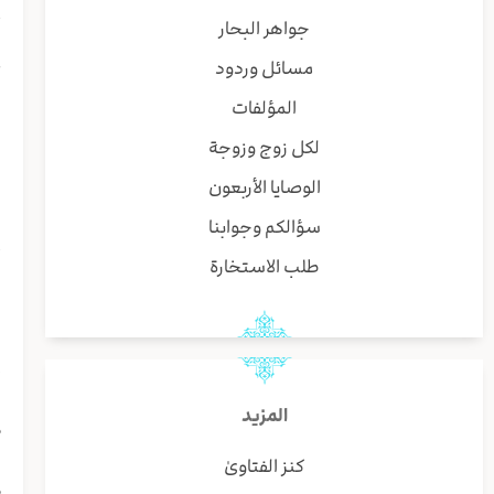
ب
جواهر البحار
غ
مسائل وردود
المؤلفات
ن
لكل زوج وزوجة
ا
الوصايا الأربعون
سؤالكم وجوابنا
خ
طلب الاستخارة
ا
و
المزيد
م
كنز الفتاوىٰ
م