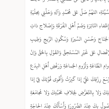
َةِ، اللهُمَّ صَلِّ عَلى مُحَمَّدٍ وَآلِهِ وَحَلِّنِي بِحِلْيَةِ
إِطْفاءِ النَّائِرَةِ وَضَمِّ أَهْلِ الفُرْقَةِ وَإِصْلاحِ ذاتِ
الجَنَاحِ وَحُسْنِ السِّيرَةِ وَسُكُونِ الرِّيحِ وَطِيبِ
َالإفْضالِ عَلى غَيْرِ المُسْتَحِقِّ وَالقَوْلِ بِالحَقِّ وَإنْ
دَوامِ الطَّاعَةِ وَلُزُومِ الجَماعَةِ وَرَفْضِ أَهْلِ البِدَعِ
سَعَ رِزْقِكَ عَلَيَّ إِذا كَبِرْتُ وَأَقْوى قُوَّتِكَ فِيَّ إِذا
َ وَلا بِالتَّعَرُّضِ لِخِلافِ مَحَبَّتِكَ وَلا مُجامَعَةِ
َصُولُ بِكَ عِنْدَ الضَّرُورَةِ وَأَسْأَلُكَ عِنْدَ الحاجَةِ