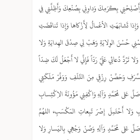
 وَأَصْلِحْنِي بِكَرَمِكَ وَداوِنِي بِصُنْعِكَ وَأَظِلَّنِي فِي
ها وَإِذا تَشابَهَتِ الأعْمالُ لِأَزْكاها وَإِذا تَناقَضَتِ
َسُمْنِي حُسْنَ الوِلايَةِ وَهَبْ لِي صِدْقَ الهِدايَةِ وَلا
ا تَرُدَّ دُعائِي عَلَيَّ رَدّاً فَإِنِّي لا أَجْعَلُ لَكَ ضِدّاً
لسَّرَفِ وَحَصِّنْ رِزْقِي مِنَ التَّلَفِ وَوَفِّرْ مَلَكَتِي
َ صَلِّ عَلى مُحَمَّدٍ وَآلِهِ وَاكْفِنِي مَؤُونَةَ الاِكْتِسابِ
ِ وَلا أَحْتَمِلَ إِصْرَ تَبِعاتِ المَكْسَبِ، اللهُمَّ
َ صَلِّ عَلى مُحَمَّدٍ وَآلِهِ وَصُنْ وَجْهِي بِاليَسارِ وَلا