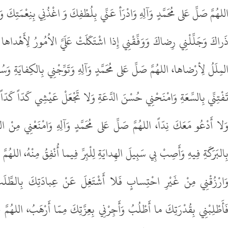
للهُمَّ صَلِّ عَلى مُحَمَّدٍ وَآلِهِ وَادْرَأ عَنِّي بِلُطْفِكَ وَ اغْذُنِي بِنِعْمَتِكَ
َراكَ وَجَلِّلْنِي رِضاكَ وَوَفِّقْنِي إِذا اشْتَكَلَتْ عَلَيَّ الاُمُورُ لِأَهْدا
لمِلَلُ لِأرْضاها، اللهُمَّ صَلِّ عَلى مُحَمَّدٍ وَآلِهِ وَتَوِّجْنِي بِالكِفايَةِ و
َفْتِنِّي بِالسِّعَةِ وَامْنَحْنِي حُسْنَ الدَّعَةِ وَلا تَجْعَلْ عَيْشِي كَدّاً كَدّاً وَل
َلا أَدْعُو مَعَكَ نِدّاً، اللهُمَّ صَلِّ عَلى مُحَمَّدٍ وَآلِهِ وَامْنَعْنِي مِنْ ا
ِالبَرَكَةِ فِيهِ وَأَصِبْ بِي سَبِيلَ الهِدايَةِ لِلْبِرِّ فِيما أُنْفِقُ مِنْهُ، اللهُمّ
َارْزُقْنِي مِنْ غَيْرِ احْتِسابٍ فَلا أَشْتَغِلَ عَنْ عِبادَتِكَ بِالطَّلَب
َأَطْلِبْنِي بِقُدْرَتِكَ ما أَطْلُبُ وَأَجِرْنِي بِعِزَّتِكَ مِمّا أَرْهَبُ، اللهُمّ