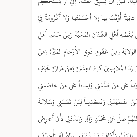
يْكَ قَبْلَ أَنْ يَسْبِقَ مَقْتُكَ إِلَيّ أَوْ يَسْتَحْكِمَ
ِبَةً أُؤَنَّبُ بِها إِلاّ أَحْسَنْتَها وَلا أُكْرُومَةً فِيَّ
مِنْ بُغْضَةِ أَهْلِ الشَّنَآنِ المَحَبَّةَ وَمِنْ حَسَدِ أَهْلِ
َ الوَلايَةَ وَمِنْ عُقُوقِ ذَوِي الأَرْحامِ المَبَرَّةَ وَمِنْ
رَدِّ المُلابِسِينَ كَرَمَ العِشْرَةِ وَمِنْ مَرارَةِ خَوْفِ
لِي يَداً عَلى مَنْ ظَلَمَنِي وَلِساناً عَلى مَنْ خاصَمَنِي
 مَنْ اضْطَهَدَنِي وَتَكْذِيباً لِمَنْ قَصَبَنِي وَسَلامَةً
للهُمَّ صَلِّ عَلى مُحَمَّدٍ وَآلِهِ وَسَدِّدْنِي لأَنْ أُعارِضَ
 بِالبَذْلِ وَأُكافِئَ مَنْ قَطَعَنِي بِالصِّلَةِ وَأُخالِفَ