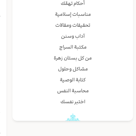
أحكام تهمّك
م
مناسبات إسلامية
تحقيقات ومقالات
ا
آداب وسنن
ا
مكتبة السراج
من كل بستان زهرة
ا
مشاكل وحلول
ع
كتابة الوصية
محاسبة النفس
و
اختبر نفسك
ن
م