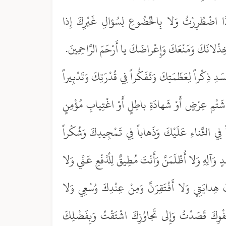
كَ إِذَا اضْطُرِرْتُ وَلا بِالخُضُوعِ لِسُؤالِ غَيْرِكَ إِذا
خِذْلانَكَ وَمَنْعَكَ وَإِعْراضَكَ يا أَرْحَمَ الرَّاحِمِينَ.
دِ ذِكْراً لِعَظَمَتِكَ وَتَفَكُّراً فِي قُدْرَتِكَ وَتَدْبِيراً
َتْمِ عِرْضٍ أَوْ شَهادَةِ باطِلٍ أَوْ اغْتِيابِ مُؤْمِنٍ
فِي الثَّناءِ عَلَيْكَ وَذَهاباً فِي تَمْجِيدِكَ وَشُكْراً
وَآلِهِ وَلا أُظْلَمَنَّ وَأَنْتَ مُطِيقٌ لِلْدَّفْعِ عَنِّي وَلا
كَ هِدايَتِي وَلا أَفْتَقِرَنَّ وَمِنْ عِنْدِكَ وُسْعِي وَلا
َفْوِكَ قَصَدْتُ وَإِلى تَجاوُزِكَ اشْتَقْتُ وَبِفَضْلِكَ