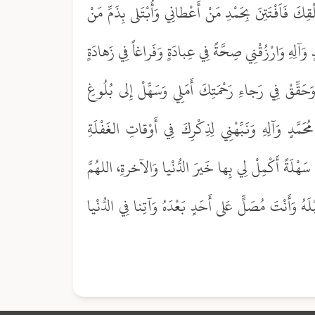
كَ فَاَفْتَتِنَ بِحَمْدِ مَنْ أَعْطانِي وَأُبْتَلى بِذَمِّ مَنْ
 وَآلِهِ وَارْزُقْنِي صِحَّةً فِي عِبادَةٍ وَفَراغاً فِي زَهادَةٍ
وَحَقِّقْ فِي رَجاءِ رَحْمَتِكَ أَمَلِي وَسَهِّلْ إِلى بُلُوغِ
َدٍ وَآلِهِ وَنَبِّهْنِي لِذِكْرِكَ فِي أَوْقاتِ الغَفْلَةِ
 سَهْلَةً أَكْمِلْ لِي بِها خَيرَ الدُّنْيا وَالآخرةِ، اللهُمَّ
ُ وَأَنْتَ مُصَلٍّ عَلى أَحَدٍ بَعْدَهُ وَآتِنا فِي الدُّنْيا