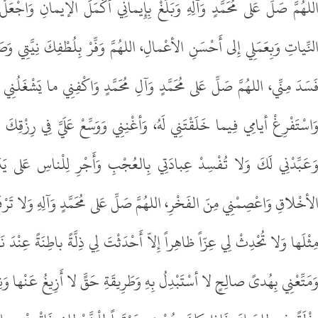
للهُمَّ صَلِّ عَلى مُحَمَّدٍ وَآلِهِ وَبَلِّغْ بِإِيمانِي أَكْمَلَ الإيمانِ وَاجْعَلْ 
لنِّياتِ وَبِعَمَلِي إِلى أَحْسَنِ الأعْمالِ، اللهُمَّ وَفِّرْ بِلُطْفِكَ نِيَّتِي و
َسَدَ مِنِّي، اللهُمَّ صَلِّ عَلى مُحَمَّدٍ وَآلِ مُحَمَّدٍ وَاكْفِنِي ما يَشْغَلُنِي 
َاسْتَفْرِغْ أيامِي فِيما خَلَقْتَنِي‌ لَهُ، وَأغْنِنِي وَوَسِّعْ عَلَيَّ فِي رِزْقِكَ وَلا
َعَبِّدْنِي لَكَ وَلا تُفْسِدْ عِبادَتِي بِالعُجْبِ وَأَجْرِ لِلْناسِ عَلى يَدَي
لأخْلاقِ وَاعْصِمْنِي مِنَ الفَخْرِ، اللهُمَّ صَلِّ عَلى مُحَمَّدٍ وَآلِهِ وَلا تَرْ
ِثْلَها وَلا تُحْدِثْ لِي عِزّاً ظاهِراً إِلاّ أَحْدَثْتَ لِي ذِلَّةً باطِنَةً عِنْدَ نَ
َمَتِّعْنِي بِهُدىً صالِحٍ لا أسْتَبْدِلُ بِهِ وَطَرِيقَةِ حَقٍّ لا أَزِيغُ عَنْها وَ