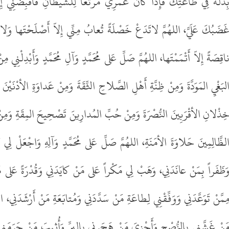
ِذْلَةً فِي طاعَتِكَ فَإِذا كانَ عُمْرِي مَرْتَعاً لِلْشَّيْطانِ فَاقْبِضْنِي إِلَ
َضَبُكَ عَلَيَّ، اللهُمَّ لاتَدَعْ خَصْلَةً تُعابُ مِنِّي إِلاّ أَصْلَحْتَها وَلا عائ
اقِصَةً إِلاّ أَتْمَمْتَها، اللهُمَّ صَلِّ عَلى مُحَمَّدٍ وَآلِ مُحَمَّدٍ وَأَبْدِلْنِي 
لبَغْيِ المَوَدَّةَ وَمِنْ ظِنَّةِ أَهْلِ الصَّلاحِ الثِّقَةَ وَمِنْ عَداوَةِ الأدْنَيْن
ِذْلانِ الأقْرَبِينَ النُّصْرَةَ وَمِنْ حُبِّ المُدارِينَ تَصْحِيحَ المِقَةِ وَمِنْ 
لظَّالِمِينَ حَلاوَةَ الأمَنَةِ، اللهُمَّ صَلِّ عَلى مُحَمَّدٍ وَآلِهِ وَاجْعَلْ 
َظَفَراً بِمَنْ عانَدَنِي، وَهَبْ لِي مَكْراً عَلى مَنْ كايَدَنِي وَقُدْرَةً عَلى
ِمَّنْ تَوَعَّدَنِي وَوَفِّقْنِي لِطاعَةِ مَنْ سَدَّدَنِي وَمُتابَعَةِ مَنْ أَرْشَدَنِي، ا
َنْ غَشَّنِي بِالنُّصْحِ وَأَجْزِيَ مَنْ هَجَرنِي بِالبِرِّ وَأُثِيبَ مَنْ حَرَمَنِي