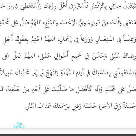
َبْتَذِلْ جاهِي بِالإِقْتارِ فَأَسْتَرْزِقَ أَهْلَ رِزْقِكَ وَأَسْتَعْطِيَ شِرارَ خَلْقِ
َنَعَنِي وَأَنْتَ مِنْ دُونِهِمْ وَليُّ الإعْطاءِ وَالمَنْعِ، اللهُمَّ صَلِّ عَلى مُحَمَّدٍ
َعِلْماً فِي اسْتِعْمالٍ وَوَرَعاً فِي إِجْمالٍ، اللهُمَّ اخْتِمْ بِعَفْوِكَ أَجَلِي 
ِضاكَ سُبُلِي وَحَسِّنْ فِي جَمِيعِ أَحْوالِي عَمَلِي، اللهُمَّ صَلِّ عَلى مُحَمّ
َاسْتَعْمِلْنِي بِطاعَتِكَ فِي أيامِ المُهْلَةِ وَانْهَجْ لِي إِلى مَحَبَّتِكَ سَبِيلاً
َلِّ عَلى مُحَمَّدٍ وَآلِهِ كَأَفْضَلِ ما صَلَّيْتَ عَلى أَحَدٍ مِنْ خَلْقِكَ قَبْلَه
َسَنَةً وَفِي الآخرةِ حَسَنَةً وَقِنِي بِرَحْمَتِكَ عَذابَ النَّارِ.