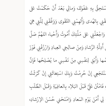
تَحِقُّ بِهِ عَفْوَكَ، وَمالِي بَعْدَ أَنْ حَكَمْتُ عَلى
ِقْنِي بِالهُدى وَأَلهِمْنِي التَّقْوى وَوَفِّقْنِي لِلَّتِي هِيَ
وَاجْعَلْنِي عَلى مَلَّتِكَ أَمُوتُ وَأَحْيا، اللهُمَّ صَلِّ
ْ أَدِلَّةِ الرَّشادِ وَمِنْ صالِحِي العِبادِ وَارْزُقْنِي فَوْزَ
ُها وَأَبْقِ لِنَفْسِي مِنْ نَفْسِي ما يُصْلِحُها فَإِنَّ
ُنْتَجَعِي إِنْ حُرِمْتُ وَبِكَ اسْتِغاثَتِي إِنْ كَرَثْتُ
نُنْ عَلَيَّ قَبْلَ البَلاِء بِالعافِيَةِ وَقَبْلَ الطَّلَبِ
هَبْ لِي أَمْنَ يَوْمِ المَعادِ وَامْنَحْني حُسْنَ الإرْشادِ،