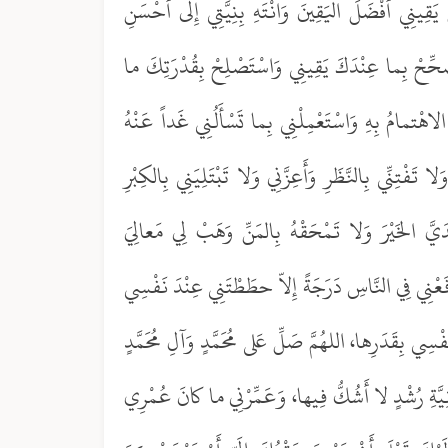
يَقِينِي أَفْضَلَ اليَقِينَ وَانْتَهِ بِنِيَّتِي إِلى أَحْسَنِ
َصَحِّحْ بِما عِنْدَكَ يَقِينِي وَاسْتَصْلِحْ بِقُدْرَتِكَ ما
الاهْتمامُ بِهِ وَاسْتَعْمِلْنِي بِما تَسْأَلُنِي غَداً عَنْهُ
 تَفْتِنِّي بِالنَّظَرِ وَأَعِزَّنِي وَلا تَبْتَلِيَنِي بِالكِبْرِ
َّ الخَيْرَ وَلا تَمْحَقْهُ بِالمَنِّ وَهَبْ لِي مَعالِيَ
فَعْنِي فِي النَّاسِ دَرَجَةً إِلاّ حطَطْتَنِي عِنْدَ نَفْسِي
فْسِي بِقَدَرِها، اللهُمَّ صَلِّ عَلى مُحَمَّدٍ وَآلِ مُحَمَّدٍ
نِيَّةِ رُشْدٍ لا أَشُكُّ فِيها، وَعَمِّرْنِي ما كانَ عُمْرِي