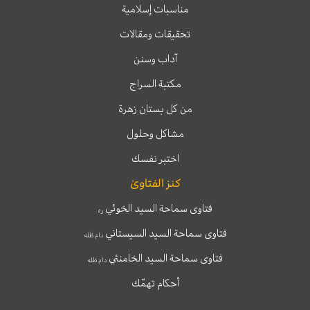
مناسبات إسلامية
تحقيقات ومقالات
آداب وسنن
مكتبة السراج
من كل بستان زهرة
مشاكل وحلول
اختبر نفسك
كنز الفتاوىٰ
فتاوى سماحة السيد الخوئي
ره
فتاوى سماحة السيد السيستاني
دام ظله
فتاوى سماحة السيد الخامنئي
دام ظله
أحكام تهمّك
T
T
I
F