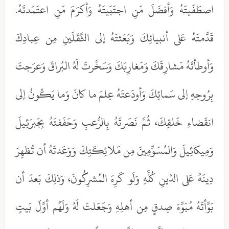
اصطَفَيتَهُ وَأفضَلَ مَنِ اجتَبَيتَهُ وَأكرَمَ مَنِ اعتَمَدتَهُ.
قَدَّمتَهُ عَلى أنبيائِكَ وَبَعَثتَهُ إلى الثَّقَلَينِ مِن عِبادِكَ
وَأوطأتَهُ مَشارِقَكَ وَمَغارِبَكَ وَسَخَّرتَ لَهُ البُراقَ وَعرَجتَ
بِرُوحِهِ إلى سَمائِكَ وَأودَعتَهُ عِلمَ ما كانَ وَما يَكُونُ إلى
انقَضاءِ خَلقِكَ، ثُمَّ نَصَرتَهُ بِالرُّعبِ وَحَفَفتَهُ بِجَبرَئِيلَ
وَمِيكائِيلَ وَالمُسَوِّمِينَ مِن مَلائِكَتِكَ وَوَعَدتَهُ أن تُظهِرَ
دِينَهُ عَلى الدِّينِ كُلِّهِ وَلَو كَرِهَ المُشرِكُونَ، وَذلِكَ بَعدَ أن
بَوَّأتَهُ مُبَوَّءَ صِدقٍ مِن أهلِهِ وَجَعَلتَ لَهُ وَلَهُم أوَّلَ بَيتٍ