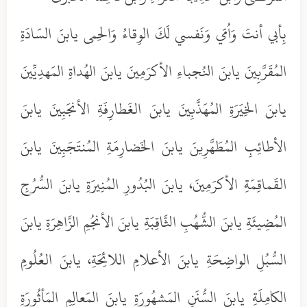
بِأبي أنتَ وَاُمّي وَنَفسي لَكَ الوِقاءُ وَالحِمى يابنَ السّادَةِ
المُقَرَّبِينَ يابنَ النُجباءِ الأكرَمِينَ يابنَ الهُداةِ المَهدِيِّينَ
يابنَ الخِيَرَةِ المُهَذَّبِينَ يابنَ الغَطارِفَةِ الأنجَبِينَ يابنَ
الأطائِبِ المُطَهَّرِينَ يابنَ الخَضارِمَةِ المُنتَجَبِينَ يابنَ
القَماقِمَةِ الأكرَمِينَ، يابنَ البُدُورِ المُنِيرَةِ يابنَ السُّرُجِ
المُضِيئَةِ يابنَ الشُّهُبِ الثَّاقِبَةِ يابنَ الأنجُمِ الزَّاهِرَةِ يابنَ
السُّبُلِ الواضِحَةِ يابنَ الأعلامِ اللائِحَةِ، يابنَ العُلُومِ
الكامِلَةِ يابنَ السُّنَنِ المَشهُورَةِ يابنَ المَعالِمِ المَأثُورَةِ