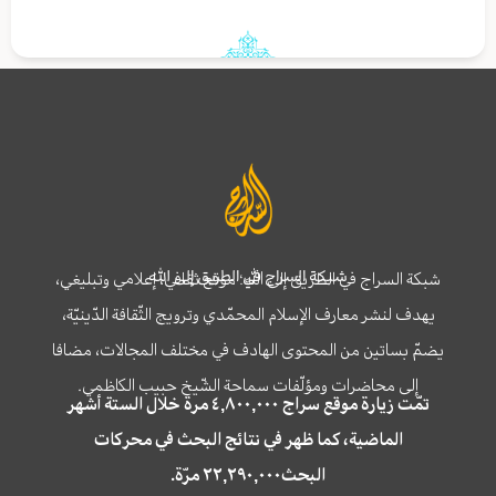
شبكة السراج في الطريق إلى الله
شبكة السراج في الطريق إلى الله؛ موقع ثقافي، إعلامي وتبليغي،
يهدف لنشر معارف الإسلام المحمّدي وترويج الثّقافة الدّينيّة،
يضمّ بساتين من المحتوى الهادف في مختلف المجالات، مضافا
إلى محاضرات ومؤلّفات سماحة الشّيخ حبيب الكاظمي.
تمّت زيارة موقع سراج ٤,٨٠٠,٠٠٠ مرة خلال الستة أشهر
الماضية، كما ظهر في نتائج البحث في محركات
البحث٢٢,٢٩٠,٠٠٠ مرّة.