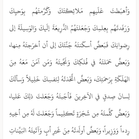
وَأهبَطتَ عَلَيهِم مَلائِكَتَكَ وَكَرَّمتَهُم بِوَحيِكَ
وَرَفَدتَهُم بِعِلمِكَ وَجَعَلتَهُمُ الذَّرِيعَةَ إلَيكَ وَالوَسِيلَةَ إلى
رِضوانِكَ فَبَعضٌ أسكَنتَهُ جَنَّتَكَ إلى أن أخرَجتَهُ مِنها،
وَبَعضٌ حَمَلتَهُ في فُلكِكَ وَنَجَّيتَهُ وَمَن آمَنَ مَعَهُ مِنَ
الهَلَكَةِ بِرَحمَتِكَ، وَبَعضٌ اتَّخَذتَهُ لِنَفسِكَ خَلِيلاً وَسألَكَ
لِسانَ صِدقٍ في الآخِرينَ فَأجَبتَهُ وَجَعَلتَ ذلِكَ عَليا،
وَبَعضٌ كَلَّمتَهُ مِن شَجَرَةٍ تَكلِيماً وَجَعَلتَ لَهُ مِن أخِيهِ
رِدءاً وَوَزِيراً، وَبَعضٌ أولَدتَهُ مِنَ غَيرِ أبٍ وَآتَيتَهُ البَيِّناتِ