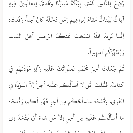
وَُضِعَ لِلنَّاسِ لَلَّذي بِبَكَّةَ مُبارَكاً وَهُدىً لِلعالَمِينَ فِيهِ
آياتٌ بَيِّناتٌ مَقامُ إبراهِيمَ وَمَن دَخَلَهُ كانَ آمِناً، وَقُلتَ:
إنَّما يُرِيدُ اللهُ لِيُذهِبَ عَنكُمُ الرِّجسَ أهلَ البَيتِ
وَيُطَهِّرَكُم تَطهِيراً.
ثُمَّ جَعَلتَ أجرَ مُحَمَّدٍ صَلَواتُكَ عَلَيهِ وَآلِهِ مَوَدَّتَهُم في
كِتابِكَ فَقُلتَ: قُل لا أسألُكُم عَلَيهِ أجراً إلاّ المَوَدَّةَ في
القُربى، وَقُلتَ: ماسألتُكُم مِن أجرٍ فَهُو لَكُم، وَقُلتَ:
ما أسألُكُم عَلَيهِ مِن أجرٍ إلاّ مَن شاءَ أن يَتَّخِذَ إلى