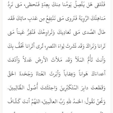
فَتُلقى هَل يَتَّصِلُ يَومُنا مِنكَ بِعِدَةٍ فَنَحظى، مَتى نَرِدُ
مَناهِلَكَ الرَّوِيَةَ فَنَروى مَتى نَنْتِفِعُ مِن عَذبِ مائِكَ فَقَد
طالَ الصَّدى مَتى نُغادِيكَ وَنُراوِحُكَ فَنُقِرُّ عَيناً مَتى
تَرانا وَنَراكَ وَقَد نَشَرتَ لِواءَ النَّصرِ، تُرى أتَرانا نَحُفُّ بِكَ
وَأنتَ تَأُمُّ المَلَأ وَقَد مَلأتَ الأرضَ عَدلاً وَأذَقتَ
أعداءَكَ هَواناً وَعِقاباً وَأبَرتَ العُتاةَ وَجَحَدةَ الحَقِّ
وَقَطَعتَ دابِرَ المُتَكَبِّرِينَ وَاجتَثَثتَ أُصُولَ الظَّالِمِينَ.
وَنَحنُ نَقُولُ: الحَمدُ للهِ رَبِّ العالَمِينَ، اللهُمَّ أنتَ كَشَّافُ