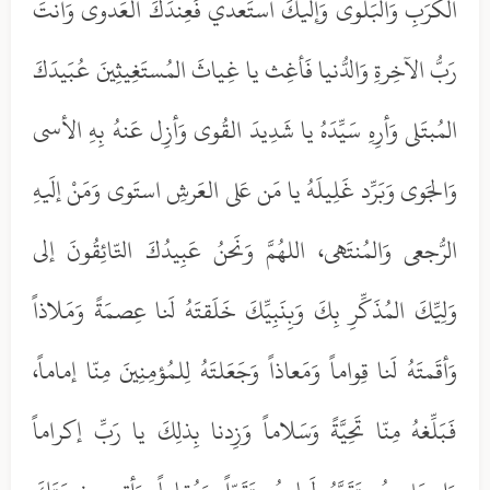
الكُرَبِ وَالبَلوى وَإلَيكَ أستَعدي فَعِندَكَ العَدوى وَأنتَ
رَبُّ الآخِرةِ وَالدُّنيا فَأغِث يا غِياثَ المُستَغِيثِينَ عُبَيدَكَ
المُبتَلى وَأرِهِ سَيِّدَهُ يا شَدِيدَ القُوى وَأزِل عَنهُ بِهِ الأسى
وَالجَوى وَبَرِّد غَلِيلَهُ يا مَن عَلى العَرشِ استَوى وَمَنْ إلَيهِ
الرُّجعى وَالمُنتَهى، اللهُمَّ وَنَحنُ عَبِيدُكَ التّائِقُونَ إلى
وَلِيِّكَ المُذَكِّرِ بِكَ وَبِنَبِيِّكَ خَلَقتَهُ لَنا عِصمَةً وَمَلاذاً
وَأقَمتَهُ لَنا قِواماً وَمَعاذاً وَجَعَلتَهُ لِلمُؤمِنِينَ مِنّا إماماً،
فَبَلِّغهُ مِنّا تَحِيَّةً وَسَلاماً وَزِدنا بِذلِكَ يا رَبِّ إكراماً