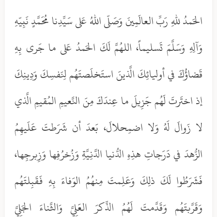
الحَمدُ للهِ رَبِّ العالَمِينَ وَصَلّى اللهُ عَلى سَيِّدِنا مُحَمَّدٍ نَبِيّهِ
وَآلِهِ وَسَلَّمَ تَسليماً، اللهُمَّ لَكَ الحَمدُ عَلى ما جَرى بِهِ
قَضاؤُكَ في أوليائِكَ الَّذينَ استَخلَصتَهُم لِنَفسِكَ وَدِينِكَ
إذ اختَرتَ لَهُم جَزِيلَ ما عِندَكَ مِنَ النَّعيمِ المُقيمِ الَّذي
لا زَوالَ لَهُ وَلا اضمِحلالَ، بَعدَ أن شَرَطتَ عَلَيهِمُ
الزُّهدَ في دَرَجاتِ هذِهِ الدُّنيا الدَّنِيَّةِ وَزُخرُفِها وَزِبرجِها،
فَشَرَطُوا لَكَ ذلِكَ وَعَلِمتَ مِنهُمُ الوَفاءَ بِهِ فَقَبِلتَهُم
وَقَرَّبتَهُم وَقَدَّمتَ لَهُمُ الذِّكرَ العَلِيَّ وَالثَّناءَ الجَلِيَّ