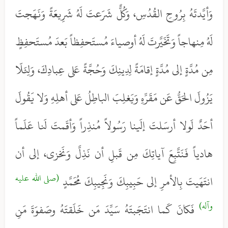
وَأيَّدتَهُ بِرُوحِ القُدُسِ، وَكُلٌّ شَرَعتَ لَهُ شَرِيعَةً وَنَهَجتَ
لَهُ مِنهاجاً وَتَخَيَّرتَ لَهُ أوصياءَ مُستَحفِظاً بَعدَ مُستَحفِظٍ
مِن مُدَّةٍ إلى مُدَّةٍ إقامَةً لِدِينِكَ وَحُجَّةً عَلى عِبادِكَ، وَلِئَلّا
يَزُولَ الحَقُّ عَن مَقَرِّهِ وَيَغلِبَ الباطِلُ عَلى أهلِهِ وَلا يَقُولَ
أحَدٌ لَولا أرسَلتَ إلَينا رَسُولاً مُنذِراً وَأقَمتَ لَنا عَلَماً
هادياً فَنَتَّبِعَ آياتِكَ مِن قَبلِ أن نَذِلَّ وَنَخزى، إلى أن
(صلى الله عليه
انتَهَيتَ بِالأمرِ إلى حَبِيبِكَ وَنَجِيبِكَ مُحَمَّدٍ
وآله)
فَكانَ كَما انتَجَبتَهُ سَيِّدَ مَن خَلَقتَهُ وصَفوَةَ مَنِ