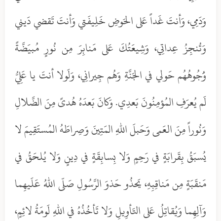
وَدَمِي، وَأنتَ غَداً عَلى الحَوضِ خَلِيفَتي وَأنتَ تَقضي دَيني
وَتُنجِزُ عِداتِي، وَشِيعَتُكَ عَلى مَنابِرَ مِن نُورٍ مُبيَضَّةً
وَُجُوهُهُم حَولي في الجَنَّةِ وَهُم جِيرانِي، وَلَولا أنتَ يا عَلِيُّ
لَم يُعرَفِ المُؤمِنُونَ بَعدِي. وَكانَ بَعدَهُ هُدىً مِنَ الضَّلالِ
وَنُوراً مِنَ العَمى وَحَبلَ اللهِ المَتِينَ وَصِراطَهُ المُستَقِيمَ لا
يُسبَقُ بِقَرابَةٍ في رَحِمٍ وَلا بِسابِقَةٍ في دِينٍ وَلا يُلحَقُ في
مَنقَبَةٍ مِن مَناقِبِهِ، يَحذُو حَذوَ الرَّسُولِ صَلّى اللهُ عَلَيهِما
وَآلِهِما وَيُقاتِلُ عَلى التَأوِيلِ وَلا تَأخُذُهُ في اللهِ لَومَةُ لائِمٍ،