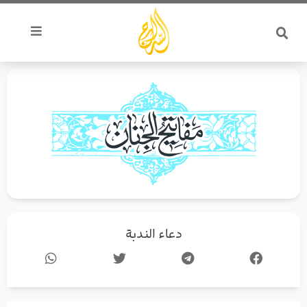
خطي
لى
لمحتوى
دعاء الندبة