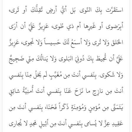
استَقَرَّت بِكَ النَّوى بَل أيُّ أرضٍ تُقِلُّكَ أو ثَرى،
أبِرَضوى أو غَيرِها أم ذي طُوى، عَزِيزٌ عَلَيَّ أن أرَى
الخَلقَ وَلا تُرى وَلا أسمَعُ لَكَ حَسِيساً وَلا نَجوى، عَزِيزٌ
عَلَيَّ أن تُحِيطَ بِكَ دُونِيَ البَلوى وَلا يَنالُكَ مِنّي ضَجِيجٌ
وَلا شَكوى. بِنَفسي أنتَ مِن مُغَيَّبٍ لَم يَخلُ مِنّا بِنَفسي
أنتَ مِن نازِحٍ ما نَزَحَ عَنّا بِنَفسي أنتَ أُمنِيَّةُ شائِقٍ
يَتَمَنَّى مِن مُؤمِنٍ وَمُؤمِنَةٍ ذَكَراً فَحَنّا، بِنَفسي أنتَ مِن
عَقِيدِ عِزٍّ لا يُسامى بِنَفسي أنتَ مِن أثِيلِ مَجدٍ لا يُجارى