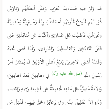
قَد وَتَرَ فِيهِ صَناديدَ العَرَبِ وَقَتَلَ أبطالَهُم وَناوَشَ
ذُؤبانَهُم فَأودَعَ قُلُوبَهُم أحقاداً بَدرِيَّةً وَخَيبَرِيَّةً وَحُنَينِيَّةً
وَغَيرَهُنَّ، فَأضَبَّت عَلى عَداوَتِهِ وَأكَبَّت عَلى مُنابَذَتِهِ حَتى
قَتَلَ النَّاكِثِينَ وَالقاسِطِينَ وَالمارِقِينَ. وَلَمَّا قَضى نَحبَهُ
وَقَتَلَهُ أشقى الآخِرينَ يَتبَعُ أشقَى الأوّلِينَ لَم يُمتَثَل أمرُ
(صلى الله عليه وآله)
رَسُولِ اللهِ
في الهادِينَ بَعدَ الهادِينَ،
وَالاُمَّةُ مُصِرَّةٌ عَلى مَقتِهِ مُجتَمِعَةٌ عَلى قَطِيعَةِ رَحِمِهِ وَإقصاءِ
وُلدِهِ إلاّ القَلِيلَ مِمَّن وَفى لِرِعايَةِ الحَقِّ فِيهِم، فَقُتِلَ مَن