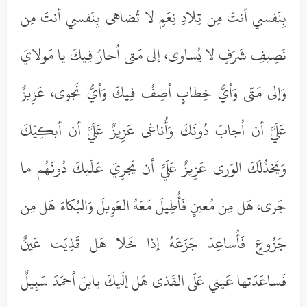
بِنَفسي أنتَ مِن تِلادِ نِعَمٍ لا تُضاهى بِنَفسي أنتَ مِن
نَصِيفِ شَرَفٍ لا يُساوى، إلى مَتى اُحارُ فِيكَ يا مَولايَ
وَإلى مَتّى وَأيُّ خِطابٍ أصِفُ فِيكَ وَأيُّ نَجوى، عَزِيزٌ
عَلَيَّ أن اُجابَ دُونَكَ وَأُناغى عَزِيزٌ عَلَيَّ أن أبكِيَكَ
وَيَخذُلَكَ الوَرى عَزِيزٌ عَلَيَّ أن يَجرِيَ عَلَيكَ دُونَهُم ما
جَرى، هَل مِن مُعينٍ فَأُطِيلَ مَعَهُ العَوِيلَ وَالبُكاءَ هَل مِن
جَزُوعٍ فَأُساعِدَ جَزَعَهُ إذا خَلا هَل قَذِيَت عَينٌ
فَساعَدَتها عَيني عَلَى القَذى هَل إلَيكَ يابنَ أحمَدَ سَبِيلٌ