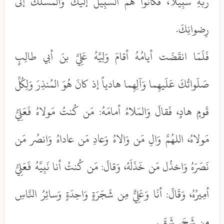
رَبِّهِ سَبِيلاً، فَكانُوا هُمُ السَّبِيلَ إلَيكَ وَالمَسلَكَ إلى
رِضوانِكَ.
فَلَمّا انقَضَت أيامُهُ أقامَ وَلِيَّهُ عَلِيَّ بنَ أبي طالِبٍ
صَلَواتُكَ عَلَيهِما وَآلِهِما هادياً إذ كانَ هُوَ المُنذِرَ وَلِكُلِّ
قَومٍ هادٍ، فَقالَ وَالمَلاءُ أمامَهُ: مَن كُنتُ مَولاهُ فَعَلِيُّ
مَولاهُ، اللهُمَّ وَالِ مَن وَالاهُ وَعادِ مَن عاداهُ وَانصُر مَن
نَصَرَهُ وَاخذُل مَن خَذَلَهُ، وَقالَ: مَن كُنتُ أنا نَبِيَّهُ فَعَلِيُّ
أمِيرُهُ، وَقَالَ: أنَا وَعَلِيٌّ مِن شَجَرَةٍ وَاحِدَةٍ وَسائِرُ النَّاسِ
مِن شَجَرٍ شَتّى.