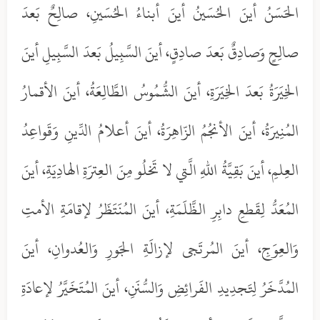
الحَسَنُ أينَ الحُسَينُ أينَ أبناءُ الحُسَينِ، صالِحٌ بَعدَ
صالِحٍ وَصادِقٌ بَعدَ صادِقٍ، أينَ السَّبِيلُ بَعدَ السَّبِيلِ أينَ
الخِيَرَةُ بَعدَ الخِيَرَةِ، أينَ الشُّمُوسُ الطَّالِعَةُ، أينَ الأقمارُ
المُنِيرَةُ، أينَ الأنجُمُ الزّاهِرَةُ، أينَ أعلامُ الدِّينِ وَقَواعِدُ
العِلمِ، أينَ بَقِيَّةُ اللهِ الَّتي لا تَخلُو مِنَ العِترَةِ الهادِيَةِ، أينَ
المُعَدُّ لِقَطعِ دابِرِ الظَّلَمَةِ، أينَ المُنَتَظَرُ لإقامَةِ الأمتِ
وَالعِوَجِ، أينَ المُرتَجى لإزالَةِ الجَورِ وَالعُدوانِ، أينَ
المُدَّخَرُ لِتَجدِيدِ الفَرائِضِ وَالسُّنَنِ، أينَ المُتَخَيَّرُ لإعادَةِ