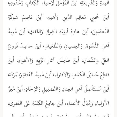
المِلَّةِ وَالشَّرِيعَةِ، أينَ المُؤَمَّلُ لإحياءِ الكِتابِ وَحُدُودِهِ،
أينَ مُحيي مَعالِمِ الدِّينِ وَأهلِهِ، أينَ قاصِمُ شَوكَةِ
المُعتَدِينَ، أينَ هادِمُ أبنِيَةِ الشِركِ وَالنِّفاقِ، أينَ مُبِيدُ
أهلِ الفُسُوقِ وَالعِصيانِ وَالطُّغيانِ، أينَ حاصِدُ فُروعِ
الغَيِّ وَالشِّقاقِ، أينَ طامِسُ آثارِ الزَّيغ‌ِ وَالأهواءِ، أينَ
قاطِعُ حَبائِلَ الكِذبِ وَالافتِراءِ، أينَ مُبِيدُ العُتاةِ وَالمَرَدَة،
أينَ مُستَأصِلُ أهلِ العِنادِ وَالتَّضلِيلِ وَالإلحادِ، أينَ مُعِزُّ
الأولياءِ وَمُذِلُّ الأعداء، أينَ جامِعُ الكَلِمَةِ عَلى التَّقوى،