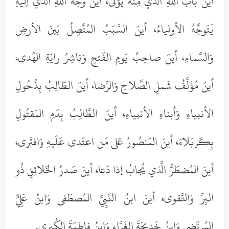
أينَ بابُ اللهِ الَّذي مِنهُ يُؤتى، أينَ وَجهُ اللهِ الَّذي إلَيهِ
يَتَوجَّهُ الأولياءُ، أينَ السَّبَبُ المُتَّصِلُ بَينَ الأرضِ
وَالسَّماءِ، أينَ صاحِبُ يَومِ الفَتحِ وَناشِرُ رايَةِ الهُدى،
أينَ مُؤَلِّفُ شَملِ الصَّلاحِ وَالرِّضا، أينَ الطّالِبُ بِذُحُولِ
الأنبياءِ وَأبناءِ الأنبياءِ، أينَ الطَّالِبُ بِدَمِ المَقتُولِ
بِكَربَلاءَ، أينَ المَنصُورُ عَلى مَن اعتَدى عَلَيهِ وَافتَرى،
أينَ المُضطَرُّ الَّذي يُجابُ إذا دَعا، أينَ صَدرُ الخَلائِقِ ذُو
البِرِّ وَالتَّقوى، أينَ ابنُ النَّبِيِّ المُصطَفى وَابنُ عَلِيٍّ
المُرتَضى وَابنُ خَدِيجَةَ الغَرَّاءِ وَابنُ فاطِمَةَ الكُبرى.