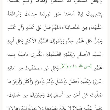
وَاجعَل مُستَقَرَّهُ لَنا مُستَقَرّاً وَمُقاماً وَأتمِم نِعمَتَكَ
بِتَقدِيمِكَ إياهُ أمامَنا حَتى تُورِدَنا جِنانَكَ وَمُرافَقَةَ
الشُّهَداءِ مِن خُلَصائِكَ، اللهُمَّ صَلِّ عَلى مُحمَّدٍ وَآلِ مُحَمَّدٍ
وَصَلِّ عَلى مُحَمَّدٍ جَدِّهِ وَرَسُولِكَ السَّيِّدِ الأكبَرِ وَعَلى أبِيهِ
السَّيِّدِ الأصغَرِ وَجَدَّتِهِ الصِّدِّيقَةِ الكُبرى فاطِمَةَ بِنتِ
(صلى الله عليه وآله)
مُحَمَّدٍ
، وَعَلى مَن اصطَفَيتَ مِن آبائِهِ
البَرَرَةِ وَعَلَيهِ أفضَلَ وَأكمَلَ وَأتَمَّ وَأدوَمَ وَأكثَرَ وَأوفَرَ ما
صَلَّيتَ عَلى أحَدٍ مِن أصفيائِكَ وَخِيَرَتِكَ مِن خَلقِكَ،
وَصَلِّ عَلَيهِ صَلاةً لا غايَةَ لِعَدَدِها وَلا نِهايَةَ لِمَدَدِها وَلا