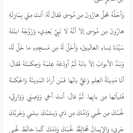
وَأحَلَّهُ مَحلَّ هارُونَ مِن مُوسى فَقالَ لَهُ: أنتَ مِنّي بِمَنزِلَةِ
هارُونَ مِن مُوسى إلاّ أنَّهُ لا نَبِيَّ بَعدِي، وَزَوَّجَهُ ابنَتَهُ
سَيِّدَةَ نِساءِ العالَمِينَ، وَأحَلَّ لَهُ مِن مَسجِدِهِ ما حَلَّ لَهُ،
وَسَدَّ الأبوابَ إلاّ بابَهُ ثُمَّ أودَعَهُ عِلمَهُ وَحِكمَتَهُ فَقالَ:
أنَا مَدِينَةُ العِلمِ وَعَلِيُّ بابُها فَمَن أرادَ المَدِينَةَ وَالحِكمَةَ
فَليأتِها مِن بابِها. ثُمَّ قالَ: أنتَ أخي وَوَصِيّي وَوَارِثِي،
لَحمُكَ مِن لَحمي وَدَمُكَ مِن دَمي وَسِلمُكَ سِلمي وَحَربُكَ
حَربِي، وَالإيمانُ مُخالِطٌ لَحمَكَ وَدَمَكَ كَما خالَطَ لَحمي