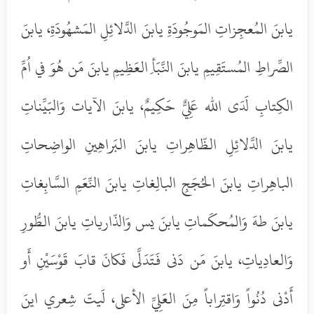
يابنَ المُعجِزاتِ المَوجُودَةِ يابنَ الدَّلائِلِ المَشهُودَةِ، يابنَ
الصِّراطِ المُستَقِيمِ يابنَ النَّبَأِ العَظِيمِ يابنَ مَن هُوَ في اُمِّ
الكِتابِ لَدَى الله عَلِيٌّ حَكِيمٌ، يابنَ الآيات وَالبَيِّناتِ
يابنَ الدَّلائِلِ الظّاهِراتِ يابنَ البَراهِينِ الواضِحاتِ
الباهِراتِ يابنَ الحُجَجِ البالِغاتِ يابنَ النِّعَمِ السَّابِغاتِ
يابنَ طهَ وَالمُحكَماتِ يابنَ يس وَالذّارياتِ يابنَ الطُّورِ
وَالعادِياتِ، يابنَ مَن دَنى فَتَدَلَّى فَكانَ قابَ قَوْسَيْنِ أَو
أَدْنى دُنُواً وَاقتِراباً مِنَ العَلِيِّ الأعلى، لَيتَ شِعري اينَ