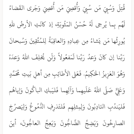
قُتِلَ وَسُبِيَ مَن سُبِيَ وَأُقصِيَ مَن أُقصِيَ وَجَرى القَضاءُ
لَهُم بِما يُرجى لَهُ حُسْنُ المَثُوبَةِ، إذ كانَتِ الأرضُ للهِ
يُورِثُها مَن يَشاءُ مِن عِبادِهِ وَالعاقِبَةُ لِلمُتَّقِينَ وَسُبحانَ
رَبِّنا إن كانَ وَعدُ رَبِّنا لَمَفعُولاً وَلَن يُخلِفَ اللهُ وَعدَهُ
وَهُوَ العَزِيزُ الحَكِيمُ. فَعَلى الأطائِبِ مِن أهلِ بَيتِ مُحَمَّدٍ
وَعَلِيٍّ صَلّى اللهُ عَلَيهِما وَآلِهِما فَليَبكِ الباكُونَ وَإياهُم
فَليَندُبِ النّادِبُونَ وَلِمِثلِهِم فَلتَذرِفِ الدُّمُوعُ وَلِيَصرُخِ
الصارِخُونَ وَيَضِجَّ الضَّاجُّونَ وَيَعِجَّ العاجُّونَ، أينَ