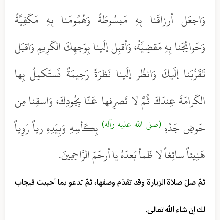
وَاجعَل أرزاقَنا بِهِ مَبسُوطَةً وَهُمُومَنا بِهِ مَكَفِيَّةً
وَحَوائِجَنا بِهِ مَقضِيَّةً، وَأقبِل إلَينا بِوَجهِكَ الكَرِيمِ وَاقبَل
تَقَرُّبَنا إلَيكَ وَانظُر إلَينا نَظرَةً رَحِيمَةً نَستَكمِلُ بِها
الكَرامَةَ عِندَكَ ثُمَّ لا تَصرِفها عَنّا بِجُودِكَ، وَاسقِنا مِن
(صلى الله عليه وآله)
حَوضِ جَدِّهِ
بِكَأسِهِ وَبِيَدِهِ رياً رَوِياً
هَنِيئاً سائِغاً لا ظَمأ بَعدَهُ يا أرحَمَ الرَّاحِمِينَ.
ثمّ صلّ صلاة الزيارة وقد تقدّم وصفها، ثمّ تدعو بما أحببت فيجاب
لك إن شاء الله تعالى.