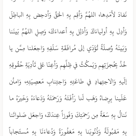
نَفادَ لأمَدِها، اللهُمَّ وَأقِم بِهِ الحَقَّ وَأدحِض بِهِ الباطِلَ
وَأدِل بِهِ أولياءَكَ وَأذلِل بِهِ أعداءَكَ، وَصِلِ اللهُمَّ بَينَنا
وَبَينَهُ وَُصلَةً تُؤَدّي إلى مُرافَقَةِ سَلَفِهِ وَاجعَلنا مِمَّن يا
خُذُ بِحُجزَتِهِم وَيَمكُثُ في ظِلِّهِم وَأعِنّا عَلى تَأدِيَةِ حُقُوقِهِ
إلَيهِ وَالاجتِهادِ في طاعَتِهِ وَاجتِنابِ مَعصِيَتِهِ، وَامنُن
عَلَينا بِرِضاهُ وَهَب لَنا رَأفَتَهُ وَرَحمَتَهُ وَدَعاءَهُ وَخَيرَهُ ما
نَنالُ بِهِ سَعَةً مِن رَحمَتِكَ وَفَوزاً عِندَكَ، وَاجعَل صَلواتَنا
بِهِ مَقبُولَةً وَذُنُوبَنا بِهِ مَغفُورَةً وَدُعاءَنَا بِهِ مُستَجاباً