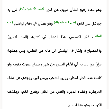
(صلى الله عليه وآله)
وهو دعاء رفيع الشأن مروي عن النبي
، نزل به
(صلى الله عليه وآله)
(عليه
جبرئيل على النبي
وهو يصلّي في مقام ابراهيم
السلام)
، ذكر الكفعمي هذا الدعاء في كتابيه (البلد الامين)
و(المصباح)، واشار في الهامش الى ماله من الفضل، ومن جملتها:
«إنّ من دعا به في الأيام البيض من شهر رمضان غفرت ذنوبه ولو
كانت عدد قطر المطر، وورق الشجر، ورمل البر، ويجدي في شفاء
المريض، وقضاء الدين، والغنى عن الفقر، ويفرج الغم، ويكشف
الكرب» وهو هذا الدعاء: