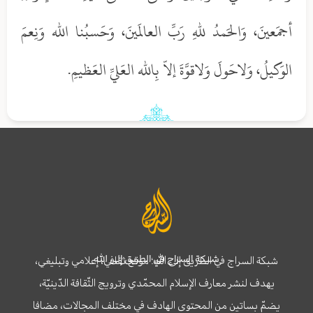
أجمَعينَ، وَالحَمدُ للهِ رَبِّ العالَمينَ، وَحَسبُنا الله وَنِعمَ
الوَكيلُ، وَلاحَولَ وَلاقوَّةَ إلاّ بِالله العَليِّ العَظيمِ.
شبكة السراج في الطريق إلى الله
شبكة السراج في الطريق إلى الله؛ موقع ثقافي، إعلامي وتبليغي،
يهدف لنشر معارف الإسلام المحمّدي وترويج الثّقافة الدّينيّة،
يضمّ بساتين من المحتوى الهادف في مختلف المجالات، مضافا