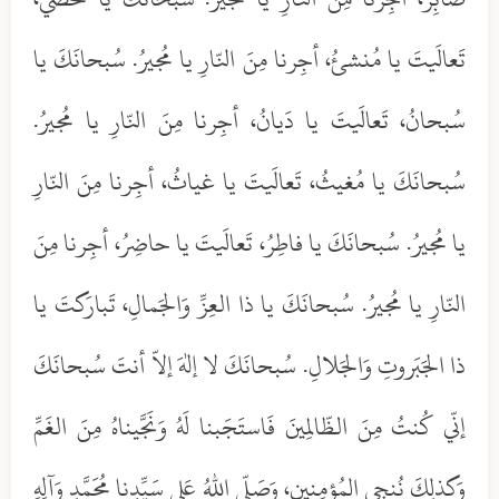
تَعالَيتَ يا مُنشئُ، أجِرنا مِنَ النّارِ يا مُجيرُ. سُبحانَكَ يا
سُبحانُ، تَعالَيتَ يا دَيانُ، أجِرنا مِنَ النّارِ يا مُجيرُ.
سُبحانَكَ يا مُغيثُ، تَعالَيتَ يا غياثُ، أجِرنا مِنَ النّارِ
يا مُجيرُ. سُبحانَكَ يا فاطِرُ، تَعالَيتَ يا حاضِرُ، أجِرنا مِنَ
النّارِ يا مُجيرُ. سُبحانَكَ يا ذا العِزِّ وَالجَمالِ، تَبارَكتَ يا
ذا الجَبَروتِ وَالجَلالِ. سُبحانَكَ لا إلهَ إلاّ أنتَ سُبحانَكَ
إنّي كُنتُ مِنَ الظّالِمينَ فَاستَجَبنا لَهُ وَنَجَّيناهُ مِنَ الغَمِّ
وَكذلِكَ نُنجي المُؤمِنين، وَصَلّى اللهُ عَلى سَيِّدِنا مُحَمَّدٍ وَآلِهِ