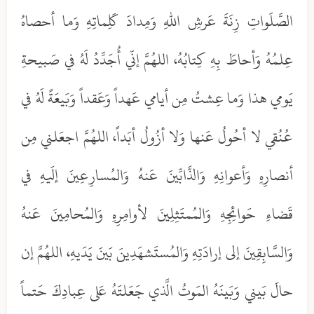
الصَّلَواتِ زِنَةَ عَرشِ اللهِ وَمِدادَ كَلِماتِهِ وَما أحصاهُ
عِلمُهُ وَأحاطَ بِهِ كِتابُهُ، اللهُمَّ إنّي أُجَدِّدُ لَهُ في صَبيحةِ
يَومي هذا وَما عِشتُ مِن أيامي عَهداً وَعَقداً وَبَيعَةً لَهُ في
عُنُقي لا أحُولُ عَنها وَلا أزُولُ أبَداً، اللهُمَّ اجعَلني مِن
أنصارِهِ وَأعوانِهِ وَالذَّابِّينَ عَنهُ وَالمُسارِعِينَ إلَيهِ في
قَضاءِ حَوائِجِهِ وَالمُمتَثِلِينَ لأوامِرِهِ وَالمُحامِينَ عَنهُ
وَالسَّابِقِينَ إلى إرادَتِهِ وَالمُستَشهَدِينَ بَينَ يَدَيهِ، اللهُمَّ إن
حالَ بَيني وَبَينَهُ المَوتُ الَّذي جَعَلتَهُ عَلى عِبادِكَ حَتماً