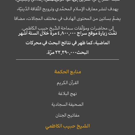
يهدف لنشر معارف الإسلام المحمّدي وترويج الثّقافة الدّينيّة،
يضمّ بساتين من المحتوى الهادف في مختلف المجالات، مضافا
إلى محاضرات ومؤلّفات سماحة الشّيخ حبيب الكاظمي.
تمّت زيارة موقع سراج ٤,٨٠٠,٠٠٠ مرة خلال الستة أشهر
الماضية، كما ظهر في نتائج البحث في محركات
البحث٢٢,٢٩٠,٠٠٠ مرّة.
منابع الحكمة
القرآن الكريم
نهج البلاغة
الصحيفة السجادية
مفاتيح الجنان
الشيخ حبيب الكاظمي