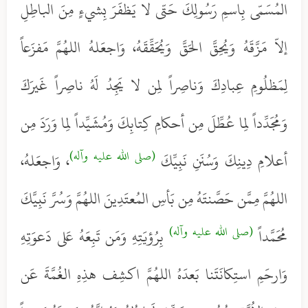
المُسَمّى بِاسمِ رَسُولِكَ حَتّى لا يَظفَرَ بِشيءٍ مِنَ الباطِلِ
إلاّ مَزَّقَهُ وَيُحِقَّ الحَقَّ وَيُحَقِّقَهُ، وَاجعَلهُ اللهُمَّ مَفزَعاً
لِمَظلُومِ عِبادِكَ وَناصِراً لِمن لا يَجِدُ لَهُ ناصِراً غَيرَكَ
وَمُجَدِّداً لِما عُطِّلَ مِن أحكامِ كِتابِكَ وَمُشَيِّداً لِما وَرَدَ مِن
(صلى الله عليه وآله)
أعلامِ دِينِكَ وَسُنَنِ نَبِيِّكَ
، وَاجعَلهُ،
اللهُمَّ مِمَّن حَصَّنتَهُ مِن بَأسِ المُعتَدِينَ اللهُمَّ وَسُرَّ نَبِيَّكَ
(صلى الله عليه وآله)
مُحَمَّداً
بِرُؤيَتِهِ وَمَن تَبِعَهُ عَلى دَعوَتِهِ
وَارحَمِ استِكانَتَنا بَعدَهُ اللهُمَّ اكشِف هذِهِ الغُمَّةَ عَن