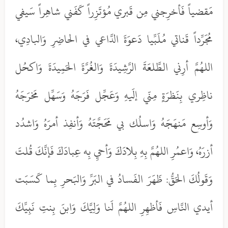
مَقضياً فَأخرِجني مِن قَبري مُؤتَزِراً كَفَني شاهِراً سَيفي
مُجَرِّداً قَناتي مُلَبِّيا دَعوَةَ الدَّاعي في الحاضِرِ وَالبادِي،
اللهُمَّ أرِني الطَّلعَةَ الرَّشِيدَةَ وَالغُرَّةَ الحَمِيدَةَ وَاكحُل
ناظِري بِنَظرَةٍ مِنّي إلَيهِ وَعَجِّل فَرَجَهُ وَسَهِّل مَخرَجَهُ
وَأوسِع مَنهَجَهُ وَاسلُك بي مَحَجَّتَهُ وَأنفِذ أمرَهُ وَاشدُد
أزرَهُ، وَاعمُرِ اللهُمَّ بِهِ بِلادَكَ وَأحيِ بِه عِبادَكَ فَإنَّكَ قُلتَ
وَقَولُكَ الحَقُّ: ظَهَرَ الفَسادُ في البَرِّ وَالبَحرِ بِما كَسَبَت
أيدي النَّاسِ فَأظهِرِ اللهُمَّ لَنا وَلِيَّكَ وَابنَ بِنتِ نَبِيِّكَ