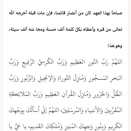
صباحاً بهذا العهد كان من أنصار قائمنا، فإن مات قبله أخرجه الله
تعالى من قبره وأعطاه بكلّ كلمة ألف حسنة ومحا عنه ألف سيئة،
وهو هذا:
اللهُمَّ رَبَّ النُّورِ العَظِيمِ وَرَبَّ الكُرسِيِّ الرَّفِيعِ وَرَبَّ
البَحرِ المَسجُورِ وَمُنزِلَ التَّوراةِ وَالإنجِيلِ وَالزَّبُورِ وَرَبَّ
الظِّلِّ وَالحَرُورِ وَمُنزِلَ القُرآنِ العَظِيمِ وَرَبَّ المَلائِكَةِ
المُقَرَّبِينَ وَالأنبياءِ وَالمُرسَلِينَ، اللهُمَّ إنّي أسألُكَ بِوَجْهِكَ
الكَرِيمِ وَبِنُورِ وَجهِكَ المُنِيرِ وَمُلكِكَ القَدِيمِ، يا حَيُّ يا