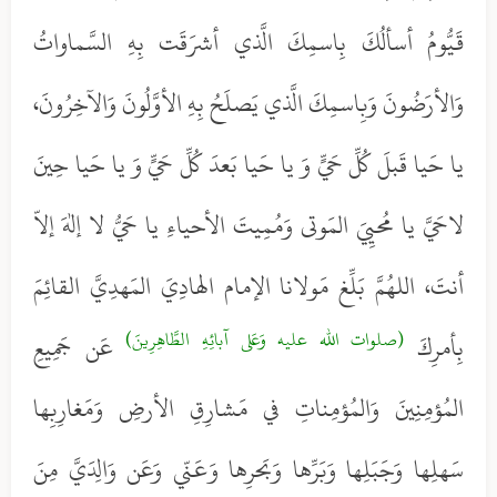
قَيُّومُ أسألُكَ بِاسمِكَ الَّذي أشرَقَت بِهِ السَّماواتُ
وَالأرَضُونَ وَبِاسمِكَ الَّذي يَصلَحُ بِهِ الأوَّلُونَ وَالآخِرُونَ،
يا حَيا قَبلَ كُلِّ حَيٍّ وَ يا حَيا بَعدَ كُلِّ حَيٍّ وَ يا حَيا حِينَ
لاحَيَّ يا مُحيِيَ المَوتى وَمُمِيتَ الأحياءِ يا حَيُّ لا إلهَ إلاّ
أنتَ، اللهُمَّ بَلِّغ مَولانا الإمام الهادِيَ المَهدِيَّ القائِمَ
(صلوات الله عليه وَعَلى آبائِهِ الطَّاهِرِينَ)
بِأمرِكَ
عَن جَمِيعِ
المُؤمِنِينَ وَالمُؤمِناتِ في مَشارِقِ الأرضِ وَمَغارِبِها
سَهلِها وَجَبَلِها وَبَرِّها وَبَحرِها وَعَنّي وَعَن وَالِدَيَّ مِنَ