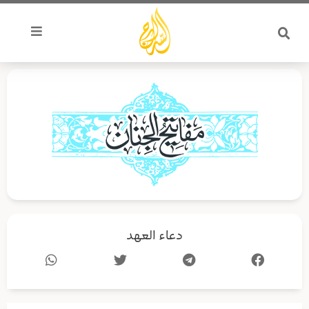
خطي
لى
لمحتوى
دعاء العهد