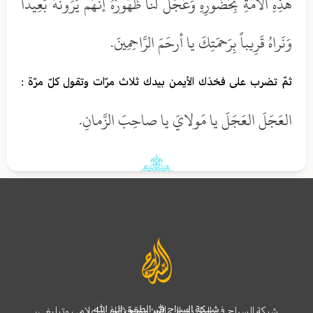
هذِهِ الاُمَّةِ بِحُضُورِهِ وَعَجِّل لَنا ظُهُورَهُ إنَّهُم يَرَونَهُ بَعِيداً
وَنَراهُ قَرِيباً بِرَحمَتِكَ يا أرحَمَ الرَّاحِمِينَ.
ثمّ تضرب على فخذك الأيمن بيدك ثلاث مرّات وتقول كلّ مرّة :
العَجَلَ العَجَلَ يا مَولايَ يا صاحِبَ الزَّمانِ.
شبكة السراج في الطريق إلى الله
شبكة السراج في الطريق إلى الله؛ موقع ثقافي، إعلامي وتبليغي،