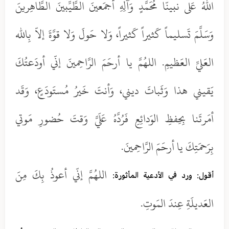
اللهُ عَلى نبينّا مُحَمَّدٍ وَآلِهِ أجمَعينَ الطَّيِّبينَ الطَّاهِرينَ
وَسَلَّمَ تَسليماً كَثيراً كَثيراً، وَلا حَولَ وَلا قوَّةَ إلاّ بِالله
العَليِّ العَظيمِ. اللهُمَّ يا أرحَمَ الرَّاحِمينَ إنّي أودَعتُكَ
يَقيني هذا وَثَباتَ ديني، وَأنتَ خَيرُ مُستَودَعٍ، وَقَد
أمَرتَنا بِحِفظِ الوَدائِعِ فَرُدَّهُ عَلَيَّ وَقتَ حُضورِ مَوتي
بِرَحمَتِكَ يا أرحَمَ الرَّاحِمينَ.
اللهُمَّ إنّي أعوذُ بِكَ مِنَ
أقول: ورد في الأدعية المأثورة:
العَديلَةِ عِندَ المَوتِ.