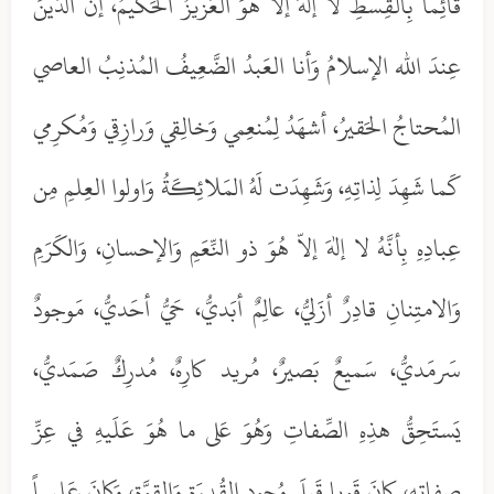
قائِماً بِالقِسطِ لا إلهَ إلاّ هُوَ العَزيزُ الحَكيمُ، إنَّ الدّينَ
عِندَ الله الإسلامُ وَأنا العَبدُ الضَّعِيفُ المُذنِبُ العاصي
المُحتاجُ الحَقيرُ، أشهَدُ لِمُنعِمي وَخالِقي وَرازِقي وَمُكرِمي
كَما شَهِدَ لِذاتِهِ، وَشَهِدَت لَهُ المَلائِكَةُ وَاولوا العِلمِ مِن
عِبادِهِ بِأنَّهُ لا إلهَ إلاّ هُوَ ذو النِّعَمِ وَالإحسانِ، وَالكَرَمِ
وَالامتِنانِ قادِرٌ أزَليُّ، عالِمٌ أبَديُّ، حَيُّ أحَديُّ، مَوجودٌ
سَرمَديُّ، سَميعٌ بَصيرٌ، مُريد كارِهٌ، مُدرِكٌ صَمَديُّ،
يَستَحِقُّ هذِهِ الصِّفاتِ وَهُوَ عَلى ما هُوَ عَلَيهِ في عِزِّ
صِفاتِهِ، كانَ قَويا قَبلَ وُجودِ القُدرَةِ وَالقوَّةِ، وَكانَ عَليماً