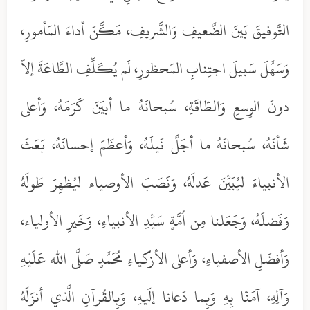
التَّوفيقَ بَينَ الضَّعيفِ وَالشَّريفِ، مَكَّنَ أداءَ المَأمورِ،
وَسَهَّلَ سَبيلَ اجتِنابِ المَحظورِ، لَم يُكَلِّفِ الطَّاعَةَ إلاّ
دونَ الوِسعِ وَالطّاقَةِ، سُبحانَهُ ما أبيَنَ كَرَمَهُ، وَأعلى
شَأنَهُ، سُبحانَهُ ما أجَلَّ نَيلَهُ، وَأعظَمَ إحسانَهُ، بَعَثَ
الأنبياءَ ليُبَيِّنَ عَدلَهُ، وَنَصَبَ الأوصياء ليُظهِرَ طَولَهُ
وَفَضلَهُ، وَجَعَلنا مِن اُمَّةٍ سَيِّدِ الأنبياءِ، وَخَيرِ الأولياء،
وَأفضَلِ الأصفياءِ، وَأعلى الأزكياءِ مُحَمَّدٍ صَلَّى الله عَلَيْهِ
وَآلِهِ، آمَنّا بِهِ وَبِما دَعانا إلَيهِ، وَبِالقُرآنِ الَّذي أنزَلَهُ