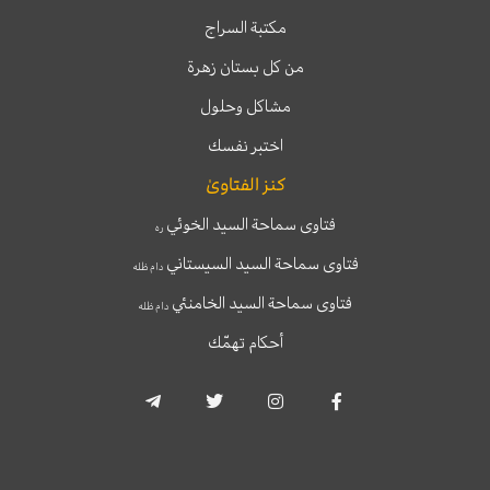
مكتبة السراج
من كل بستان زهرة
مشاكل وحلول
اختبر نفسك
كنز الفتاوىٰ
فتاوى سماحة السيد الخوئي
ره
فتاوى سماحة السيد السيستاني
دام ظله
فتاوى سماحة السيد الخامنئي
دام ظله
أحكام تهمّك
T
T
I
F
e
w
n
a
l
i
s
c
e
t
t
e
g
t
a
b
r
e
g
o
a
r
r
o