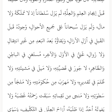
قَبلَ إيجادِ العِلمِ وَالعِلَّةِ، لَم يَزَل سُلطاناً إذ لا مَملَكَةَ وَلا
مالَ، وَلَم يَزَل سُبحاناً عَلى جَميعِ الأحوالِ، وُجودُهُ قَبلَ
القَبلِ في أزَلِ الآزالِ، وَبَقاؤُهُ بَعدَ البَعدِ مِن غَيرِ انتِقالِ
وَلا زَوالِ، غَنيُّ في الأوّل وَالآخِر، مُستَغنٍ في الباطِنِ
وَالظّاهِرِ، لا جَورَ في قَضيَّتِهِ، وَلا مَيلَ في مَشيئَتِهِ، وَلا
ظُلمَ في تَقديرِهِ، وَلا مَهرَبَ مِن حُكوَمَتِهِ، وَلا مَلجَأ مِن
سَطوَتِهِ، وَلا مَنجى مِن نَقِماتِهِ سَبَقَت رَحمَتُهُ غَضَبَهُ وَلا
يَفوتُهُ أحَدٌ إذا طَلَبَهُ، أزاحَ العِلَلِ في التَّكلّيفِ، وَسَوّى