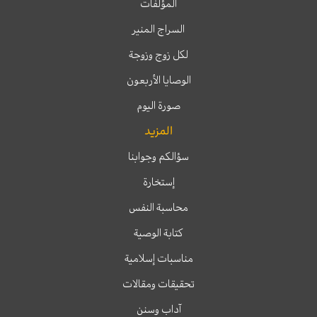
المؤلفات
السراج المنير
لكل زوج وزوجة
الوصايا الأربعون
صورة اليوم
المزيد
سؤالكم وجوابنا
إستخارة
محاسبة النفس
كتابة الوصية
مناسبات إسلامية
تحقيقات ومقالات
آداب وسنن