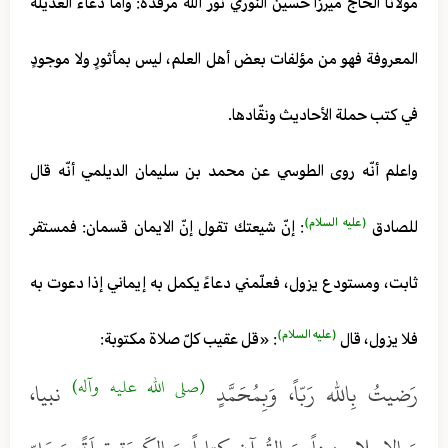
مولانا الحاج ميرزا حسين النوري نور الله مرقده: واما دعاء العديلة
المعروفة فهو من مؤلفات بعض أهل العلم، ليس بمأثورٍ ولا موجودٍ
في كتب حملة الأحاديث ونقّادها.
واعلم أنّه روى الطوسي عن محمد بن سليمان الديلمي أنّه قال
(عليه السلام)
للصادق
: إنّ شيعتك تقول إنّ الايمان قسمان: فمستقر
ثابت، ومستودع يزول، فعلّمني دعاءً يكمل به إيماني إذا دعوت به
(عليه السلام)
فلا يزول، قال
: «قل عقيب كلّ صلاة مكتوبة:
(صلى الله عليه وآله)
رَضيتُ بِالله رَبّاً، وَبِمُحَمَّدٍ
نبيا،