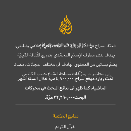
شبكة السراج في الطريق إلى الله
شبكة السراج في الطريق إلى الله؛ موقع ثقافي، إعلامي وتبليغي،
يهدف لنشر معارف الإسلام المحمّدي وترويج الثّقافة الدّينيّة،
يضمّ بساتين من المحتوى الهادف في مختلف المجالات، مضافا
إلى محاضرات ومؤلّفات سماحة الشّيخ حبيب الكاظمي.
تمّت زيارة موقع سراج ٤,٨٠٠,٠٠٠ مرة خلال الستة أشهر
الماضية، كما ظهر في نتائج البحث في محركات
البحث٢٢,٢٩٠,٠٠٠ مرّة.
منابع الحكمة
القرآن الكريم