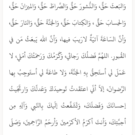
وَالبَعثَ حَقٌّ، وَالنُّشورَ حَقٌّ وَالصِّراطَ حَقٌّ، وَالميزانَ حَقٌّ،
وَالحِسابَ حَقٌّ ، وَالكِتابَ حَقٌّ، وَالجَنَّةَ حَقٌّ، وَالنّارَ حَقٌّ،
وَأنَّ السّاعَةَ آتيَةٌ لارَيبَ فيها، وَأنَّ الله يَبعَثُ مَن في
القُبورِ. اللهُمَّ فَضلُكَ رَجائي، وَكَرَمُكَ وَرَحمَتُكَ أمَلي، لا
عَمَلَ لي أستَحِقُّ بِهِ الجَنَّةَ، وَلا طاعَةَ لي أستَوجِبُ بِها
الرِّضوانَ، إلاّ أنّي اعتَقَدتُ تَوحيدَكَ وَعَدلََكَ وَارتَجَيتُ
إحسانَكَ وَفَضلَكَ، وَتَشَفَّعتُ إلَيكَ بِالنَّبي وَآلِهِ مِن
أحِبَّتِكَ، وَأنتَ أكرَمُ الأكرَمينَ وَأرحَمُ الرَّاحِمينَ، وَصَلّى