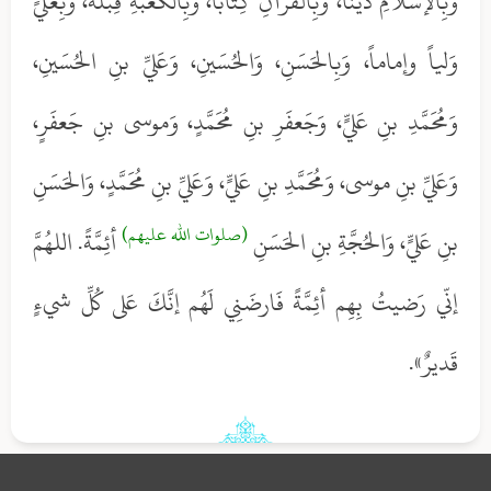
وَبِالإسلامِ ديناً، وَبِالقُرآنِ كِتاباً، وَبِالكَعبَةِ قِبلَةً، وَبِعَليٍّ
وَلياً وإماماً، وَبِالحَسَنِ، وَالحُسَينِ، وَعَليِّ بنِ الحُسَينِ،
وَمُحَمَّدِ بنِ عَليٍّ، وَجَعفَرِ بنِ مُحَمَّدٍ، وَموسى بنِ جَعفَرٍ،
وَعَليِّ بنِ موسى، وَمُحَمَّدِ بنِ عَليٍّ، وَعَليِّ بنِ مُحَمَّدٍ، وَالحَسَنِ
(صلوات الله عليهم)
بنِ عَليٍّ، وَالحُجَّةِ بنِ الحَسَنِ
أئِمَّةً. اللهُمَّ
إنّي رَضيتُ بِهِم أئِمَّةً فَارضَنِي لَهُم إنَّكَ عَلى كُلِّ شيءٍ
قَديرٌ».