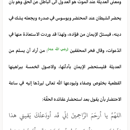
ومعنى العديلة عند الموت هو العدول الى الباطل عن الحق وهو بأن
يحضر الشيطان عند المحتضر ويوسوس في صدره ويجعله يشك في
دينه، فيستلّ الإيمان من فؤاده، ولهذا قد وردت الاستعاذة منها في
(رضي الله عنه)
الدّعوات، وقال فخر المحققين
: من أراد أن يسلم من
العديلة فليستحضر الإيمان بأدلّتها، والاصول الخمسة ببراهينها
القطعية بخلوص وصفاء وليودعها الله تعالى ليردّها إليه في ساعة
الاحتضار بأن يقول بعد استحضار عقائده الحقّة:
اللهُمَّ يا أرحَمَ الرَّاحِمينَ إنّي قَد أودَعتُكَ يَقيني هذا