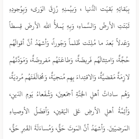
بِبَقائِهِ بَقيَت الدُّنيا ، وَبيُمنِهِ رُزِقَ الوَرى، وَبِوُجودِهِ
ثَبَتَتِ الأرضُ وَالسَّماءِ، وَبِهِ يَملأُ الله الأرضَ قِسطاً
وَعَدلاً بَعدَ ما مُلِئَت ظُلماً وَجَوراً، وَأشهَدُ أنَّ أقوالَهُم
حُجَّةٌ، وَامتِثالَهُم فَريضَةٌ، وَطاعَتَهُم مَفروضَةٌ، وَمَوَدَّتَهُم
لازِمَةٌ مَقضيَّةٌ، وَالاقتِداءَ بِهِم مُنجيَةٌ، وَمُخالَفَتَهُم مُرديَةٌ،
وَهُم ساداتُ أهلِ الجَنَّةِ أجمَعينَ، وَشُفَعاءُ يَومِ الدّينِ،
وَأئِمَّةُ أهلِ الأرضِ عَلى اليَقينِ، وَأفضَلُ الأوصياءِ
المَرضيّينَ. وَأشهَدُ أنَّ المَوتَ حَقٌّ، وَمُساءَلَةَ القَبرِ حَقٌّ،