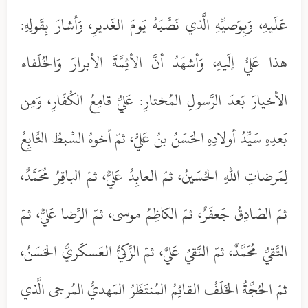
عَلَيهِ، وَبِوَصيِّهِ الَّذي نَصَّبَهُ يَومَ الغَديرِ، وَأشارَ بِقَولِهِ:
هذا عَليُّ إلَيهِ، وَأشهَدُ أنَّ الأئِمَّةَ الأبرارَ وَالخُلَفاء
الأخيارَ بَعدَ الرَّسولِ المُختارِ: عَليُّ قامِعُ الكُفّارِ، وَمِن
بَعدِهِ سَيِّدُ أولادِهِ الحَسَنُ بنُ عَليٍّ، ثمّ أخوهُ السِّبطُ التَّابِعُ
لِمَرضاتِ اللهِ الحُسَينُ، ثمّ العابِدُ عَليٌّ، ثمّ الباقِرُ مُحَمَّدٌ،
ثمّ الصّادِقُ جَعفَرٌ، ثمّ الكاظِمُ موسى، ثمّ الرِّضا عَليٌّ، ثمّ
التَّقيُّ مُحَمَّدٌ، ثمّ النَّقيُ عَليٌ، ثمّ الزَّكيُّ العَسكَريُّ الحَسَنُ،
ثمّ الحُجَّةُ الخَلَفُ القائِمُ المُنتَظَرُ المَهديُّ المُرجى الَّذي