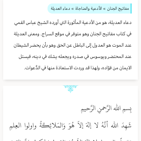
مفاتيح الجنان
» الأدعية والمناجاة
» دعاء العديلة
دعاء العديلة، هو من الأدعية المأثورة التي أورده الشيخ عباس القمي
في كتاب مفاتيح الجنان وهو متوفر في موقع السراج. ومعنى العديلة
عند الموت هو العدول إلى الباطل عن الحق وهو بأن يحضر الشيطان
عند المحتضر ويوسوس في صدره ويجعله يشك في دينه، فيستل
الايمان من فؤاده، ولهذا قد وردت الاستعاذة منها في الدَّعوات.
بِسمِ الله الرَّحمنِ الرَّحيمِ
شَهِدَ الله أنَّهُ لا إلهَ إلاّ هُوَ وَالمَلائِكَةُ واولوا العِلمِ