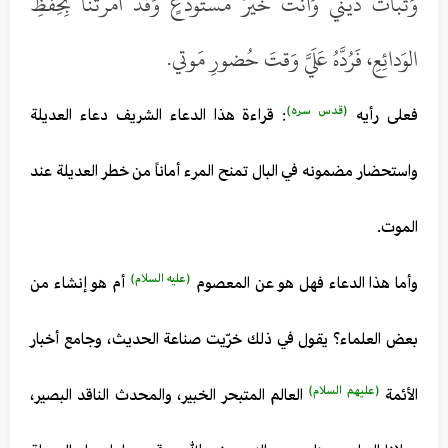
وَثَباتَ ديني وَأنتَ خَيرُ مُستَودَعٍ وَقَد أمَرتَنا بِحِفظِ
الوَدائِعِ، فَرُدَّهُ عَلَيَّ وَقتَ حُضورِ مَوتي.
(قدس سره)
فعلى رأيه
: قراءة هذا الدعاء الشريف دعاء العديلة
واستحضار مضمونه في البال تمنح المرء أماناً من خطر العديلة عند
الموت.
(عليه السلام)
وأما هذا الدعاء فهل هو عن المعصوم
أم هو إنشاء من
بعض العلماء؟ يقول في ذلك خرّيت صناعة الحديث، وجامع أخبار
(عليهم السلام)
الأئمة
العالم المتبحر الخبير، والمحدث الناقد البصير،