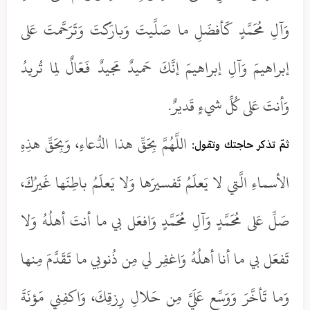
وَآلِ مُحَمَّدٍ كَأفضَلِ ما صَلَّيتَ وَبارَكتَ وَتَرَحَّمتَ عَلى
إبراهيمَ وَآلِ إبراهيمَ إنَّكَ حَميدٌ مَجيدٌ فَعّالٌ لِما تُريدُ
وَأنتَ عَلى كُلِّ شيءٍ قَديرٌ.
اللَّهُمَّ بِحَقِّ هذا الدُّعاءِ، وَبِحَقِّ هذِهِ
ثمّ تذكر حاجتك وتقول:
الأسماءِ الَّتي لا يَعلَمُ تَفسيرَها وَلا يَعلَمُ باطِنَها غَيرُكَ،
صَلِّ عَلى مُحَمَّدٍ وَآلِ مُحَمَّدٍ وَافعَل بي ما أنتَ أهلُهُ وَلا
تَفعَل بي ما أنا أهلُهُ وَاغفِر لي مِن ذُنوبي ما تَقَدَّمَ مِنها
وَما تَأخَّرَ وَوَسِّع عَلَيَّ مِن حَلالِ رِزقِكَ، وَاكفِني مَؤنَةَ