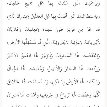
وَبِرَحمَتِكَ الَّتي مَنَنتَ بِها عَلى جَميعِ خَلقِكَ،
وَباستِطاعَتِكَ الَّتي أقَمتَ بِها عَلى العالَمينَ وَبِنورِكَ الَّذي
قَد خَرَّ مِن فَزَعِهِ طورُ سَيناءَ وَبِعِلمِكَ وَجَلالِكَ
وَكِبريائِكَ وَعِزَّتِكَ وَجَبَروتِكَ الَّتي لَم تَستَقِلَّها الأرض،
وَانخَفَضَت لَها السَّماواتُ وَأنزَجَرَ لَها العُمقُ الأكبَرُ
وَرَكَدَت لَها البِحارُ وَالأنهارُ، وَخَضَعَت لَها الجِبالُ
وَسَكَنَت لَها الأرضُ بِمَناكِبِها وَاستَسلَمَت لَها الخَلائِقُ
كُلُّها وَخَفَقَت لَها الرياحُ في جَريانِها وَخَمَدَت لَها النّيرانُ