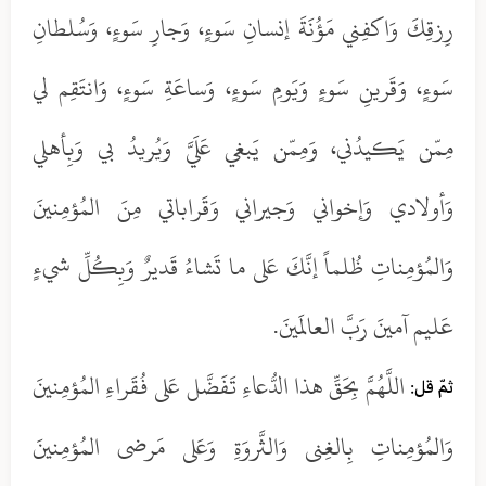
رِزقِكَ وَاكفِني مَؤُنَةَ إنسانِ سَوءٍ، وَجارِ سَوءٍ، وَسُلطانِ
سَوءٍ، وَقَرينِ سَوءٍ وَيَومِ سَوءٍ، وَساعَةِ سَوءٍ، وَانتَقِم لي
مِمّن يَكيدُني، وَمِمّن يَبغي عَلَيَّ وَيُريدُ بي وَبِأهلي
وَأولادي وَإخواني وَجيراني وَقَراباتي مِنَ المُؤمِنينَ
وَالمُؤمِناتِ ظُلماً إنَّكَ عَلى ما تَشاءُ قَديرٌ وَبِكُلِّ شيءٍ
عَليم آمينَ رَبَّ العالَمينَ.
اللَّهُمَّ بِحَقِّ هذا الدُّعاءِ تَفَضَّل عَلى فُقَراءِ المُؤمِنينَ
ثمّ قل:
وَالمُؤمِناتِ بِالغِنى وَالثَّروَةِ وَعَلى مَرضى المُؤمِنينَ