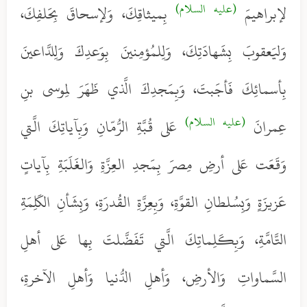
(عليه السلام)
لإبراهيمَ
بِميثاقِكَ، وَلإسحاقَ بِحَلفِكَ،
وَليَعقوبَ بِشَهادَتِكَ، وَلِلمُؤمِنينَ بِوَعدِكَ وَلِلدَّاعينَ
بِأسمائِكَ فَأجَبتَ، وَبِمَجدِكَ الَّذي ظَهَرَ لِموسى بنِ
(عليه السلام)
عِمرانَ
عَلى قُبَّةِ الرُّمّانِ وَبِآياتِكَ الَّتي
وَقَعَت عَلى أرضِ مِصرَ بِمَجدِ العِزَّةِ وَالغَلَبَةِ بِآياتٍ
عَزيزَةٍ وَبِسُلطانِ القوَّةِ، وَبِعِزَّةِ القُدرَةِ، وَبِشَأنِ الكَلِمَةِ
التَّامَّةِ، وَبِكَلِماتِكَ الَّتي تَفَضَّلتَ بِها عَلى أهلِ
السَّماواتِ وَالأرضِ، وَأهلِ الدُّنيا وَأهلِ الآخرةِ،