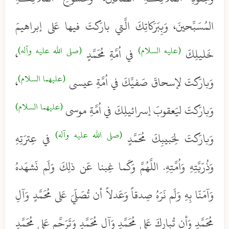
المُسَبِّحينَ، وَبِبَرَكاتِكَ الَّتي بارَكتَ فيها عَلى إبراهيمَ
(عليه السلام)
(صلى الله عليه وآله)
خَليلِكَ
في اُمَّةِ مُحَمَّدٍ
،
(عليهما السلام)
وَبارَكتَ لإسحاقَ صَفيِّكَ في اُمَّةِ عيسى
،
(عليهما السلام)
وَبارَكتَ ليَعقوبَ إسرائيلِكَ في اُمَّةِ موسى
(صلى الله عليه وآله)
وَبارَكتَ لِحَبيبِكَ مُحَمَّدٍ
في عِترَتِهِ
وَذُرّيَّتِهِ وَاُمَّتِهِ. اللَّهُمَّ وَكَما غِبنا عَن ذلِكَ وَلَم نَشهَدهُ
وَآمَنّا بِهِ وَلَم نَرَهُ صِدقاً وَعَدلاً أن تُصَلّيَ عَلى مُحَمَّدٍ وَآلِ
مُحَمَّدٍ وَأن تُبارِكَ عَلى مُحَمَّدٍ وَآلِ مُحَمَّدٍ وَتَرَحَّم عَلى مُحَمَّدٍ