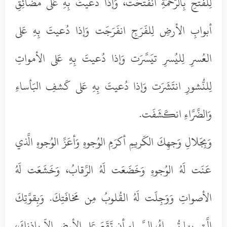
لِلفَتحِ بِالرَّحمَةِ انفَتَحَت، وَإذا دُعيتَ بِهِ عَلى مَضائِقِ
أبوابِ الأرضِ لِلفَرَجِ انفَرَجَت وَإذا دُعيتَ بِهِ عَلى
العُسرِ لِليُسرِ تيَسَّرَت وَإذا دُعيتَ بِهِ عَلى الأمواتِ
لِلنُّشورِ انتَشَرَت وَإذا دُعيتَ بِهِ عَلى كَشفِ البَأساءِ
وَالضَّرَّاءِ انكَشَفَت.
وَبِجَلالِ وَجهِكَ الكَريمِ أكرَمِ الوُجوهِ وَأعَزِّ الوُجوهِ الَّذي
عَنَت لَهُ الوُجوهِ وَخَضَعَت لَهُ الرِّقابُ، وَخَشَعَت لَهُ
الأصواتِ وَوَجِلَت لَهُ القُلوبُ مِن مَخافَتِكَ. وَبِقوَّتِكَ
الَّتي بِها تُمسِكُ السَّماء أن تَقَعَ عَلى الأرضِ إلاّ بِإذنِكَ،