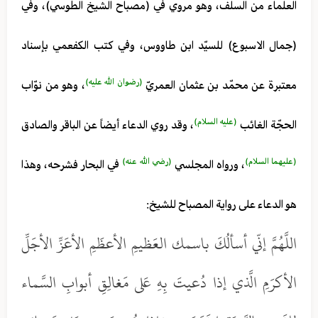
العلماء من السلف، وهو مروي في (مصباح الشيخ الطوسي)، وفي
(جمال الاسبوع) للسيّد ابن طاووس، وفي كتب الكفعمي بإسناد
(رضوان الله عليه)
معتبرة عن محمّد بن عثمان العمريّ
، وهو من نوّاب
(عليه السلام)
الحجّة الغائب
، وقد روي الدعاء أيضاً عن الباقر والصادق
(عليهما السلام)
(رضي الله عنه)
، ورواه المجلسي
في البحار فشرحه، وهذا
هو الدعاء على رواية المصباح للشيخ:
اللَّهُمَّ إنّي أسألُكَ باسمك العَظيمِ الأعظَمِ الأعَزِّ الأجَلِّ
الأكرَمِ الَّذي إذا دُعيتَ بِهِ عَلى مَغالِقِ أبوابِ السَّماء