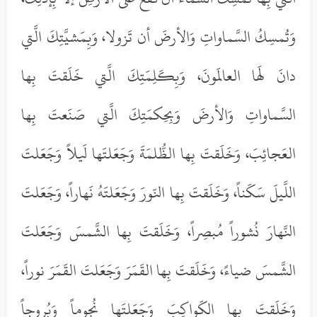
وَتُمسِكُ السَّماواتِ وَالأرضَ أن تَزولا، وَبِمَشيَّتِكَ الَّتي
دانَ لَها العالَمونَ، وَبِكَلِمَتِكَ الَّتي خَلَقتَ بِها
السَّماواتِ وَالأرضَ وَبِحِكمَتِكَ الَّتي صَنَعتَ بِها
العَجائِبَ، وَخَلَقتَ بِها الظُّلمَةَ وَجَعَلتَها لَيلاً وَجَعَلتَ
اللَّيلَ سَكَناً، وَخَلَقتَ بِها النّورَ وَجَعَلتَهُ نَهاراً، وَجَعَلتَ
النَّهارَ نُشوراً مُبصِراً، وَخَلَقتَ بِها الشَّمسَ وَجَعَلتَ
الشَّمسَ ضياءً، وَخَلَقتَ بِها القَمَرَ وَجَعَلتَ القَمَرَ نوراً،
وَخَلَقتَ بِها الكَواكِبَ وَجَعَلتَها نُجوماً وَبُروجاً