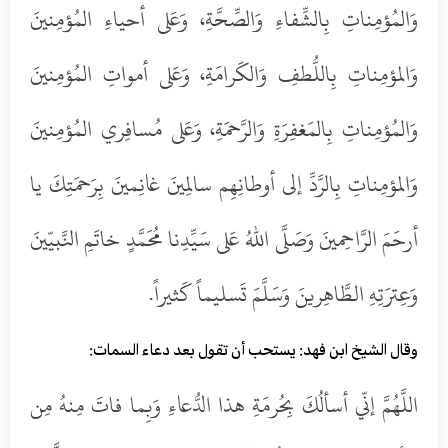
وَالمُؤمِناتِ بِالشِّفاءِ وَالصِّحَّةِ، وَعَلى أحياءِ المُؤمِنينَ
وَالمؤمِناتِ بِاللُّطفِ وَالكَرامَةِ، وَعَلى أمواتِ المُؤمِنينَ
وَالمُؤمِناتِ بِالمَغفِرَةِ وَالرَّحمَةِ، وَعَلى مُسافِري المُؤمِنينَ
وَالمؤمِناتِ بِالرَّدِّ إلى أوطانِهِم سالِمينَ غانِمينَ بِرَحمَتِكَ يا
أرحَمَ الرَّاحِمينَ وَصَلَّى اللهُ عَلى سَيِّدِنا مُحَمَّدٍ خاتَمِ النَّبيّينَ
وَعِترَتِهِ الطَّاهِرينَ وَسَلَّمَ تَسليماً كَثيراً.
وقال الشيخ ابن فهد: يستحب أن تقول بعد دعاء السمات:
اللَّهُمَّ إنّي أسألُكَ بِحُرمَةِ هذا الدُّعاءِ وَبِما فاتَ مِنهُ مِن