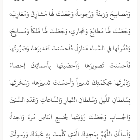
وَمَصابيحَ وَزينَةً وَرُجوماً، وَجَعَلتَ لَها مَشارِقَ وَمَغارِبَ،
وَجَعَلتَ لَها مَطالِعَ وَمَجاري، وَجَعَلتَ لَها فَلكاً وَمَسابِحَ،
وَقَدَّرتَها في السَّماء مَنازِلَ فَأحسَنتَ تَقديرَها، وَصَوَّرتَها
فَأحسَنتَ تَصويرَها وَأحصَيتَها بِأسمائِكَ إحصاءً
وَدَبَّرتَها بِحِكمَتِكَ تَدبيراً وَأحسَنتَ تَدبيرَها، وَسَخّرتَها
بِسُلطانِ اللَّيلِ وَسُلطانِ النَّهارِ وَالسَّاعاتِ وَعَدَدِ السِّنينَ
وَالحِسابِ وَجَعَلتَ رُؤيَتَها لِجَميعِ النّاسِ مَرءً وَاحِداً،
وَأسألُكَ اللَّهُمَّ بِمَجدِكَ الَّذي كَلَّمتَ بِهِ عَبدَكَ وَرَسولَكَ