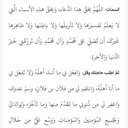
اللَّهُمَّ بِحَقِّ هذا الدُّعاءِ، وَبِحَقِّ هذِهِ الأسماءِ الَّتي
السمات:
لا يَعلَمُ تَفسيرَها وَلا تَأويلَها وَلا باطِنَها وَلا ظاهِرَها
غَيرُكَ، أن تُصَلّيَ عَلى مُحَمَّدٍ وَآلِ مُحَمَّدٍ وَأن تَرزُقَني خَيرَ
الدُّنيا وَالآخرةِ.
وَافعَل بي ما أنتَ أهلُهُ وَلا تَفعَل بي
ثمّ اطلب حاجتك وقل:
ما أنا أهلُهُ، وَانتَقِم لي مِن فلان بن فلانٍ، وسمّ عدوك،
وَاغفِر لي مِن ذُنوبي ما تَقَدَّمَ مِنها وَما تَأخَّرَ، وَلِوالِدَيَّ
وَلِجَميعِ المُؤمِنينَ وَالمُؤمِناتِ وَوَسِّع عَلَيَّ مِن حَلالِ