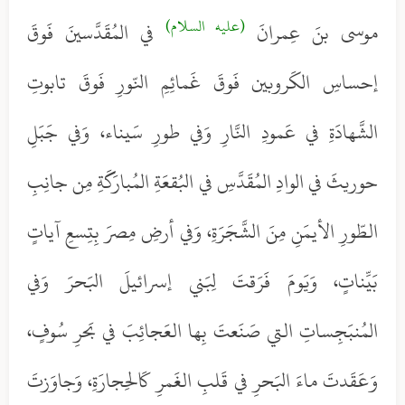
(عليه السلام)
موسى بنَ عِمرانَ
في المُقَدَّسينَ فَوقَ
إحساسِ الكَروبين فَوقَ غَمائِمِ النّورِ فَوقَ تابوتِ
الشَّهادَةِ في عَمودِ النَّارِ وَفي طورِ سَيناء، وَفي جَبَلِ
حوريثَ في الوادِ المُقَدَّسِ في البُقعَةِ المُبارَكَةِ مِن جانِبِ
الطّورِ الأيمَنِ مِنَ الشَّجَرَةِ، وَفي أرضِ مِصرَ بِتِسعِ آياتٍ
بَيِّناتٍ، وَيَومَ فَرَقتَ لِبَني إسرائيلَ البَحرَ وَفي
المُنبَجِساتِ التي صَنَعتَ بِها العَجائِبَ في بَحرِ سُوفٍ،
وَعَقَدتَ ماءَ البَحرِ في قَلبِ الغَمرِ كَالحِجارَةِ، وَجاوَزتَ