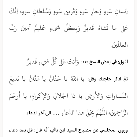
إنسانِ سَوءٍ وَجارِ سَوءٍ وَقَرينِ سَوءٍ وَسُلطانِ سوءٍ، إنَّكَ
عَلى ما تَشاءُ قَديرٌ وَبِكُلِّ شيءٍ عَليمٌ آمينَ رَبَّ
العالَمينَ.
وَأنتَ عَلى كُلِّ شيءٍ قَديرٌ.
أقول: في بعض النسخ بعد:
يا اللهُ يا حَنَّانُ يا مَنَّانُ يا بَديعَ
ثمّ اذكر حاجتك وقل:
السَّماواتِ وَالأرضِ يا ذا الجَلالِ وَالإكرامِ، يا أرحَمَ
الرَّاحِمينَ، اللَّهُمَّ بِحَقِّ هذا الدِّعاءِ …
الى آخر الدعاء.
وروى المجلسي عن مصباح السيد ابن باقي أنّه قال: قل بعد دعاء