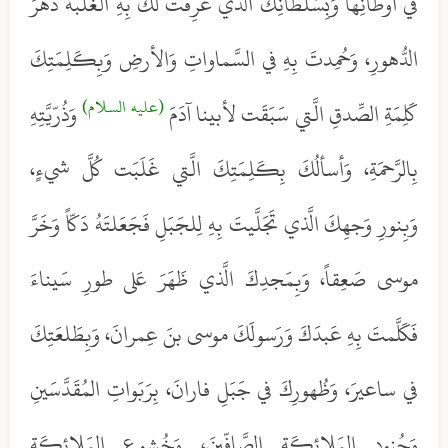
في أوطانِها وَبِسُلطانِكَ الَّذي عُرِفَت لَكَ بِهِ الغَلَبَةُ دَهرَ
الدُّهورِ، وَحُمِدتَ بِهِ في السَّماواتِ وَالأرضِ وَبِكَلِمَتِكَ
(عليه السلام)
كَلِمَةِ الصِّدقِ الَّتي سَبَقَت لأبينا آدَمَ
وَذُرّيَّتِهِ
بِالرَّحمَةِ، وَأسألُكَ بِكَلِمَتِكَ الَّتي غَلَبَت كُلَّ شيءٍ،
وَبِنورِ وَجهِكَ الَّذي تَجَلَّيتَ بِهِ لِلجَبَلِ فَجَعَلتَهُ دَكّاً وَخَرَّ
موسى صَعِقاً، وَبِمَجدِكَ الَّذي ظَهَرَ عَلى طورِ سَيناءَ
فَكَلَّمتَ بِهِ عَبدَكَ وَرَسولَكَ موسى بنَ عِمرانَ، وَبِطَلعَتِكَ
في ساعيرَ، وَظُهورِكَ في جَبَلِ فارانَ، بِرَبَواتِ المُقَدَّسَينِ
وَجُنودِ المَلائِكَةِ الصَّافّينَ، وَخُشوعِ المَلائِكَةِ