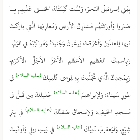
بِبَني إسرائيلَ البَحرَ، وَتَمَّت كَلِمَتُكَ الحُسنى عَلَيهِم بِما
صَبَروا وَأورَثتَهُم مَشارِقَ الأرضِ وَمَغارِبَها الَّتي بارَكتَ
فيها لِلعالَمينَ وَأغرَقتَ فِرعَونَ وَجُنودَهُ وَمَراكِبَهُ في اليَمِّ.
وَبِاسمِكَ العَظيمِ الأعظَمِ الأعَزِّ الأجَلِّ الأكرَمِ،
(عليه السلام)
وَبِمَجدِكَ الَّذي تَجَلَّيتَ بِهِ لِموسى كَليمِكَ
في
(عليه السلام)
طورِ سَيناءَ، وَلإبراهيمَ
خَليلِكَ مِن قَبلُ في
(عليه السلام)
مَسجِدِ الخَيفِ، وَلإسحاقَ صَفيِّكَ
في بِئرِ
(عليه السلام)
شِيَعٍ، وَليَعقوبَ نَبيِّكَ
في بَيتِ إيلٍ وَأوفَيتَ