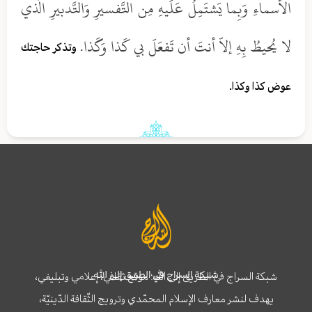
الأسماءِ وَبِما يَشتَمِلُ عَلَيهِ مِن التَّفسيرِ وَالتَّدبيرِ الَّذي
لا يُحيطُ بِهِ إلاّ أنتَ أن تَفعَلَ بي كَذا وَكَذا.
وتذكر حاجتك
عوض كذا وكذا.
شبكة السراج في الطريق إلى الله
شبكة السراج في الطريق إلى الله؛ موقع ثقافي، إعلامي وتبليغي،
يهدف لنشر معارف الإسلام المحمّدي وترويج الثّقافة الدّينيّة،