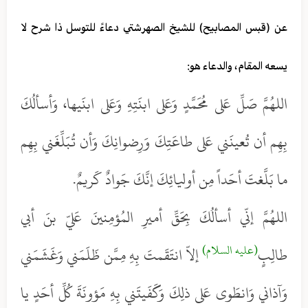
عن (قبس المصابيح) للشيخ الصهرشتي دعاءً للتوسل ذا شرح لا
يسعه المقام، والدعاء هو:
اللهُمَّ صَلِّ عَلى مُحَمَّدٍ وَعَلى ابنَتِهِ وَعَلى ابنَيها، وَأسألُكَ
بِهِم أن تُعينَني عَلى طاعَتِكَ وَرِضوانِكَ وَأن تُبَلِّغَني بِهِم
ما بَلَّغتَ أحَداً مِن أوليائِكَ إنَّكَ جَوادٌ كَريمٌ.
اللهُمَّ إنّي أسألُكَ بِحَقِّ أميرِ المُؤمِنينَ عَليّ بنَ أبي
(عليه السلام)
طالِبٍ
إلاّ انتَقَمتَ بِهِ مِمَّن ظَلَمَني وَغَشَمَني
وَآذاني وَانطَوى عَلى ذلِكَ وَكَفَيتَني بِهِ مَؤونَةَ كُلِّ أحَدٍ يا