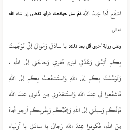
اشفَع لَنا عِندَ الله.
ثمّ سل حوائجك فإنّها تقضى إن شاء الله
تعالى.
يا سادَتي وَمَواليَّ إنّي تَوَجَّهتُ
وعلى رواية اُخرى قُل بعد ذلك:
بِكُم أئِمَّتي وَعُدَّتي ليَومِ فَقري وَحاجَتي إلى اللهِ ،
وَتَوَسَّلتُ بِكُم إلى اللهِ وَاستَشفَعتُ بِكُم إلى اللهِ
فَاشفَعوا لي عِندَ الله وَاستَنقِذوني مِن ذُنوبي عِندَ الله
فَإنَّكُم وَسيلَتي إلى اللهِ وَبِحُبِّكُم وَبِقُربِكُم أرجو نَجاةً
مِنَ اللهِ، فَكونوا عِندَ الله رَجائي يا سادَتي يا أولياء