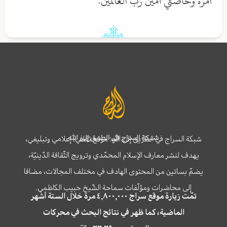
أمرُهُ وَخاصَّتي آمينَ رَبَّ العالَمينَ.
شبكة السراج في الطريق إلى الله
شبكة السراج في الطريق إلى الله؛ موقع ثقافي، إعلامي وتبليغي،
يهدف لنشر معارف الإسلام المحمّدي وترويج الثّقافة الدّينيّة،
يضمّ بساتين من المحتوى الهادف في مختلف المجالات، مضافا
إلى محاضرات ومؤلّفات سماحة الشّيخ حبيب الكاظمي.
تمّت زيارة موقع سراج ٤,٨٠٠,٠٠٠ مرة خلال الستة أشهر
الماضية، كما ظهر في نتائج البحث في محركات