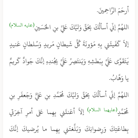
أرحَمَ الرَّاحِمينَ.
(عليه السلام)
اللهُمَّ إنّي أسألُكَ بِحَقِّ وَليِّكَ عَليِّ بنِ الحُسَينِ
إلاّ كَفَيتَني بِهِ مَؤونَةَ كُلِّ شَيطانٍ مَريدٍ وَسُلطانٍ عَنيدٍ
يَتَقَوَّى عَلَيَّ بِبَطشِهِ وَيَنتَصِرُ عَلَيَّ بِجُندِهِ إنَّكَ جَوادٌ كَريمٌ
يا وَهَّابُ.
اللهُمَّ إنّي أسألُكَ بِحَقِّ وَليِّكَ مُحَمَّدِ بنِ عَليٍّ وَجَعفَرِ بنِ
(عليهما السلام)
مُحَمَّدٍ
إلاّ أعَنتَني بِهِما عَلى أمرِ آخِرَتي
بِطاعَتِكَ وَرِضوانِكَ وَبَلَّغتَني بِهِما ما يُرضيكَ إنَّكَ