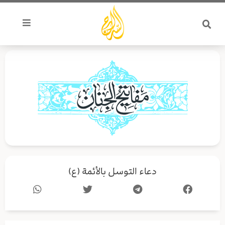
خطي
لى
لمحتوى
دعاء التوسل بالأئمة (ع)