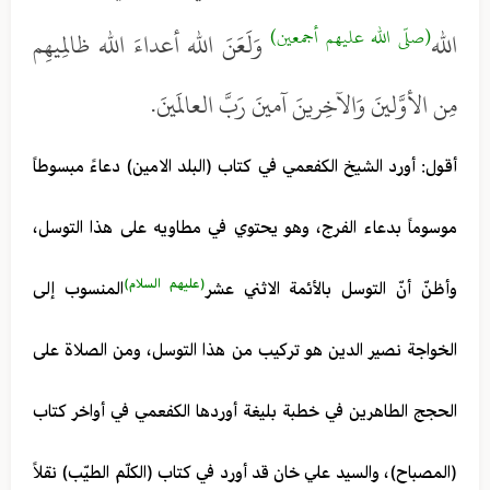
(صلّى الله عليهم أجمعين)
الله
وَلَعَنَ الله أعداءَ الله ظالِميهِم
مِن الأوَّلينَ وَالآخِرينَ آمينَ رَبَّ العالَمينَ.
أقول: أورد الشيخ الكفعمي في كتاب (البلد الامين) دعاءً مبسوطاً
موسوماً بدعاء الفرج، وهو يحتوي في مطاويه على هذا التوسل،
(عليهم السلام)
وأظنّ أنّ التوسل بالأئمة الاثني عشر
المنسوب إلى
الخواجة نصير الدين هو تركيب من هذا التوسل، ومن الصلاة على
الحجج الطاهرين في خطبة بليغة أوردها الكفعمي في أواخر كتاب
(المصباح)، والسيد علي خان قد أورد في كتاب (الكلّم الطيّب) نقلاً