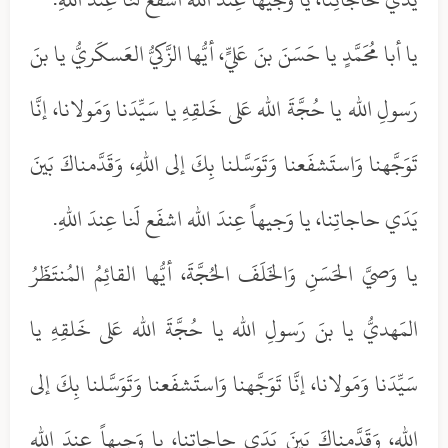
يا أبا مُحَمَّدٍ يا حَسَنَ بنَ عَليٍّ، أيُّها الزَّكيُّ العَسكَريُّ يا بنَ
رَسولِ الله يا حُجَّةَ الله عَلى خَلقِهِ يا سَيِّدَنا وَمَولانا، إنَّا
تَوَجَّهنا وَاستَشفَعنا وَتَوَسَّلنا بِكَ إلى اللهِ، وَقَدَّمناكَ بَينَ
يَدَي حاجاتِنا، يا وَجيهاً عِندَ الله اشفَع لَنا عِندَ اللهِ.
يا وَصيَّ الحَسَنِ وَالخَلَفَ الحُجَّةَ، أيُّها القائِمُ المُنتَظَرُ
المَهديُّ يا بنَ رَسولِ الله يا حُجَّةَ الله عَلى خَلقِهِ يا
سَيِّدَنا وَمَولانا، إنَّا تَوَجَّهنا وَاستَشفَعنا وَتَوَسَّلنا بِكَ إلى
اللهِ، وَقَدَّمناكَ بَينَ يَدَي حاجاتِنا، يا وَجيهاً عِندَ الله