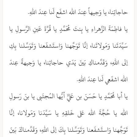
حاجاتِنا، يا وَجيهاً عِندَ الله اشفَع لَنا عِندَ اللهِ.
يا فاطِمَةَ الزَّهراءِ يا بِنتَ مُحَمَّدٍ يا قُرَّةَ عَينِ الرَّسولِ يا
سَيِّدَتَنا وَمَولاتَنا، إنَّا تَوَجَّهنا وَاستَشفَعنا وَتَوَسَّلنا بِكِ
إلى اللهِ، وَقَدَّمناكِ بَينَ يَدَي حاجاتِنا، يا وَجيهةً عِندَ
الله اشفَعي لَنا عِندَ اللهِ.
يا أبا مُحَمَّدٍ يا حَسَنَ بن عَليٍّ أيُّها المُجتَبى يا بنَ رَسولِ
الله يا حُجَّةَ الله عَلى خَلقِهِ يا سَيِّدَنا وَمَولانا، إنَّا
تَوَجَّهنا وَاستَشفَعنا وَتَوَسَّلنا بِكَ إلى اللهِ، وَقَدَّمناكَ بَينَ