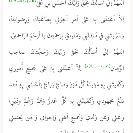
(عليهما السلام)
اللهُمَّ إنّي أسألُكَ بِحَقِّ وَليِّكَ الحَسَنِ بنِ عَليٍّ
إلاّ أعَنتَني بِهِ عَلى أمرِ آخِرَتي بِطاعَتِكَ وَرِضوانِكَ
وَسَرَرتَني في مُنقَلَبي وَمَثوايَ بِرَحمَتِكَ يا أرحَمَ الرَّاحِمينَ.
اللهُمَّ إنّي أسألُكَ بِحَقِّ وَليِّكَ وَحُجَّتِكَ صاحِبِ
(عليه السلام)
الزَّمانِ
إلاّ أعَنْتَني بِهِ عَلى جَميعِ أُموري
وَكَفَيتَني بِهِ مَؤونَةَ كُلِّ مُؤذٍ وَطاغٍ وَباغٍ وَأعَنتَني بِهِ فَقَد
بَلَغَ مَجهودي وَكَفَيتَني بِهِ كُلَّ عَدوٍّ وَهَمٍّ وَغَمٍّ ودَيْنٍ،
وَعَنّي وَعَن وُلدي وَجَميعِ أهلي وَإخواني وَ مَن يَعنيني