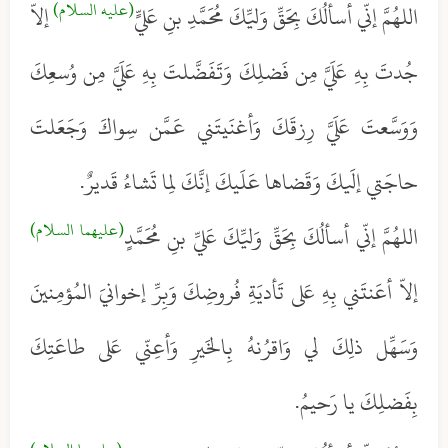
(عليه السلام)
اللهُمَّ إنّي أسألُكَ بِحَقِّ وَليِّكَ مُحَمَّدِ بنِ عَليٍّ
إلاّ
جُدتَ بِهِ عَلَيَّ مِن فَضلِكَ وَتَفَضَّلتَ بِهِ عَلَيَّ مِن وُسعِكَ
وَوَسَّعتَ عَلَيَّ رِزقَكَ وَأغنَيتَني عَمَّن سِواكَ وَجَعَلتَ
حاجَتي إلَيكَ وَقَضاها عَلَيكَ إنَّكَ لِما تَشاءُ قَديرٌ.
(عليهما السلام)
اللهُمَّ إنّي أسألُكَ بِحَقِّ وَليِّكَ عَليِّ بنِ مُحَمَّدٍ
إلاّ أعَنتَني بِهِ عَلى تَأديَةِ فُروضِكَ وَبِرِّ إخوانيَ المُؤمِنينَ
وَسَهِّل ذلِكَ لي وَاقرُنهُ بِالخَيرِ وَأعِنّي عَلى طاعَتِكَ
بِفَضلِكَ يا رَحيمُ.