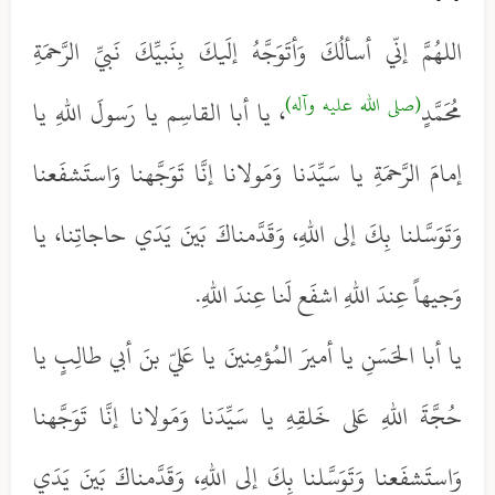
اللهُمَّ إنّي أسألُكَ وَأتَوَجَّهُ إلَيكَ بِنَبيِّكَ نَبيِّ الرَّحمَةِ
(صلى الله عليه وآله)
مُحَمَّدٍ
، يا أبا القاسِم يا رَسولَ اللهِ يا
إمامَ الرَّحمَةِ يا سَيِّدَنا وَمَولانا إنَّا تَوَجَّهنا وَاستَشفَعنا
وَتَوَسَّلنا بِكَ إلى اللهِ، وَقَدَّمناكَ بَينَ يَدَي حاجاتِنا، يا
وَجيهاً عِندَ اللهِ اشفَع لَنا عِندَ اللهِ.
يا أبا الحَسَنِ يا أميرَ المُؤمِنينَ يا عَليّ بنَ أبي طالِبٍ يا
حُجَّةَ اللهِ عَلى خَلقِهِ يا سَيِّدَنا وَمَولانا إنَّا تَوَجَّهنا
وَاستَشفَعنا وَتَوَسَّلنا بِكَ إلى اللهِ، وَقَدَّمناكَ بَينَ يَدَي