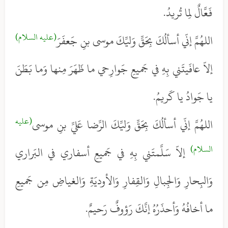
فَعَّالٌ لِما تُريدُ.
(عليه السلام)
اللهُمَّ إنّي أسألُكَ بِحَقِّ وَليِّكَ موسى بنِ جَعفَرَ
إلاّ عافَيتَني بِهِ في جَميعِ جَوارِحي ما ظَهَرَ مِنها وَما بَطَنَ
يا جَوادُ يا كَريمُ.
(عليه
اللهُمَّ إنّي أسألُكَ بِحَقِّ وَليِّكَ الرِّضا عَليِّ بنِ موسى
السلام)
إلاّ سَلَّمتَني بِهِ في جَميعِ أسفاري في البَراري
وَالبِحارِ وَالجِبالِ وَالقِفارِ وَالأوديَةِ وَالغياضِ مِن جَميعِ
ما أخافُهُ وَأحذَرُهُ إنَّكَ رَؤوفٌ رَحيمٌ.