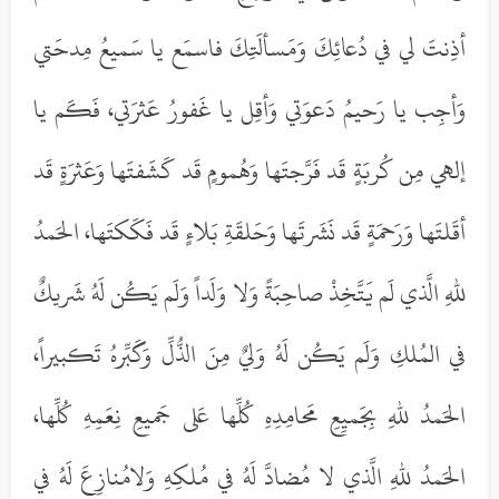
أذِنتَ لي في دُعائِكَ وَمَسألَتِكَ فاسمَع يا سَميعُ مِدحَتي
وَأجِب يا رَحيمُ دَعوَتي وَأقِل يا غَفورُ عَثرَتي، فَكَم يا
إلهي مِن كُربَةٍ قَد فَرَّجتَها وَهُمومٍ قَد كَشَفتَها وَعَثرَةٍ قَد
أقَلتَها وَرَحمَةٍ قَد نَشَرتَها وَحَلقَةِ بَلاءٍ قَد فَكَكتَها، الحَمدُ
للهِ الَّذي لَم يَتَّخِذْ صاحِبَةً وَلا وَلَداً وَلَم يَكُن لَهُ شَريكٌ
في المُلكِ وَلَم يَكُن لَهُ وَليٌ مِنَ الذُّلِّ وَكَبِّرهُ تَكبيراً،
الحَمدُ للهِ بِجَميِعِ مَحامِدِهِ كُلِّها عَلى جَميعِ نِعَمِهِ كُلِّها،
الحَمدُ للهِ الَّذي لا مُضادَّ لَهُ في مُلكِهِ وَلامُنازِعَ لَهُ في