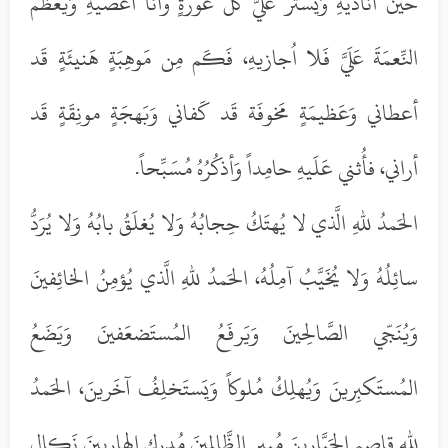
حينَ أُناديهِ وَيَستُرُ عَلَيَّ كُلَّ عَورَةٍ وأنا أعصيهِ وَيُعَظِّمُ
النِّعمَةَ عَلَيَّ فَلا اُجازيهِ، فَكَم مِن مَوهِبَةٍ هَنيئَةٍ قَد
أعطاني وَعَظيمَةٍ مَخوفَة قَد كَفاني وَبَهجَةٍ مونِقَةٍ قَد
أراني، فأُثني عَلَيهِ حامِداً وَأذكُرُهُ مُسَبِّحاً.
الحَمدُ للهِ الَّذي لا يُهتَكُ حِجابُهُ وَلا يُغلَقُ بابُهُ وَلا يُرَدُّ
سائِلُهُ وَلا يُخَيَّبُ آمِلُهُ، الحَمدُ للهِ الَّذي يُؤمِنُ الخائِفينَ
وَيُنَجّي الصَّالِحينَ وَيَرفَعُ المُستَضعَفينَ وَيَضَعُ
المُستَكبِرينَ وَيُهلِكُ مُلوكاً وَيَستَخلِفُ آخَرينَ، الحَمدُ
للهِ قاصِمِ الجَبَّارينَ مُبيرِ الظَّالِمينَ مُدرِكِ الهارِبينَ نَكالِ