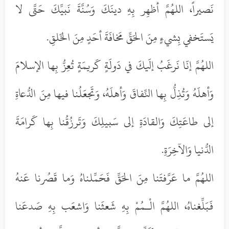
نَصيراً، اللهُمَّ أظهِر بِهِ دينَكَ وَسُنَّةَ نَبيِّكَ حَتَّى لا
يَستَخفي بِشيءٍ مِنَ الحَقِّ مَخافَةَ أحَدٍ مِنَ الخَلقِ.
اللهُمَّ إنّا نَرغَبُ إلَيكَ في دَولَةٍ كَريمَةٍ تُعِزُّ بِها الإسلامَ
وَأهلَهُ وَتُذِلُّ بِها النِّفاقَ وَأهلَهُ، وَتَجعَلُنا فيها مِنَ الدُّعاةِ
إلى طاعَتِكَ وَالقادَةِ إلى سَبيلِكَ وَتَرزُقُنا بِها كَرامَةَ
الدُّنيا وَالآخِرَةِ.
اللهُمَّ ما عَرَّفتَنا مِنَ الحَقِّ فَحَمِّلناهُ وَما قَصُرنا عَنهُ
فَبَلِّغناهُ، اللهُمَّ الْـمُمْ بِهِ شَعثَنا وَاشعَب بِهِ صَدعَنا