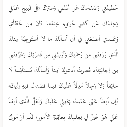
خَطيئَتي وَصَفحَكَ عَن ظُلمي وَسترَكَ عَلَى قَبيحِ عَمَلي
وَحِلمَكَ عَن كَثيرِ جُرمي، عِندَما كانَ مِن خَطَأي
وَعَمدي أطمَعَني في أن أسألَكَ ما لا أستَوجِبُهُ مِنكَ
الَّذي رَزَقتَني مِن رَحمَتِكَ وَأرَيتَني مِن قَدرَتِكَ وَعَرَّفتَني
مِن إجابَتِكَ، فَصِرتُ أدعوكَ آمِناً وَأسألُكَ مُستَأنِساً لا
خائِفاً وَلا وَجِلاً مُدِلّاً عَلَيكَ فيما قَصَدتُ فيهِ إلَيكَ،
فَإن أبطأ عَنّي عَتَبتُ بِجَهلي عَلَيكَ وَلَعَلَّ الَّذي أبطَأ
عَنّي هُوَ خَيرٌ لي لِعِلمِكَ بِعاقِبَةِ الاُمورِ، فَلَم أرَ مَولىً