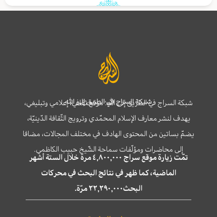
شبكة السراج في الطريق إلى الله
شبكة السراج في الطريق إلى الله؛ موقع ثقافي، إعلامي وتبليغي،
يهدف لنشر معارف الإسلام المحمّدي وترويج الثّقافة الدّينيّة،
يضمّ بساتين من المحتوى الهادف في مختلف المجالات، مضافا
إلى محاضرات ومؤلّفات سماحة الشّيخ حبيب الكاظمي.
تمّت زيارة موقع سراج ٤,٨٠٠,٠٠٠ مرة خلال الستة أشهر
الماضية، كما ظهر في نتائج البحث في محركات
البحث٢٢,٢٩٠,٠٠٠ مرّة.