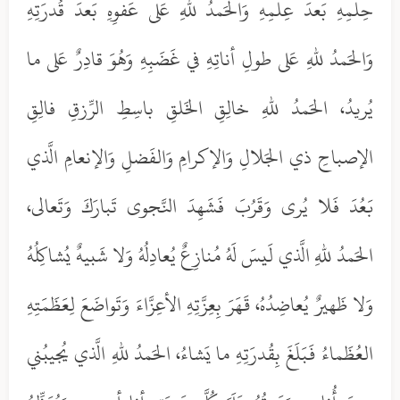
حِلمِهِ بَعدَ عِلمِهِ وَالحَمدُ للهِ عَلى عَفوِهِ بَعدَ قُدرَتِهِ
وَالحَمدُ للهِ عَلى طولِ أناتِهِ في غَضَبِهِ وَهُوَ قادِرٌ عَلى ما
يُريدُ، الحَمدُ للهِ خالِقِ الخَلقِ باسِطِ الرِّزقِ فالِقِ
الإصباحِ ذي الجَلالِ وَالإكرامِ وَالفَضلِ وَالإنعامِ الَّذي
بَعُدَ فَلا يُرى وَقَرُبَ فَشَهِدَ النَّجوى تَبارَكَ وَتَعالى،
الحَمدُ للهِ الَّذي لَيسَ لَهُ مُنازِعٌ يُعادِلُهُ وَلا شَبيهٌ يُشاكِلُهُ
وَلا ظَهيرٌ يُعاضِدُهُ، قَهَرَ بِعِزَّتِهِ الأعِزَّاءَ وَتَواضَعَ لِعَظَمَتِهِ
العُظَماءُ فَبَلَغَ بِقُدرَتِهِ ما يَشاءُ، الحَمدُ للهِ الَّذي يُجيبُني