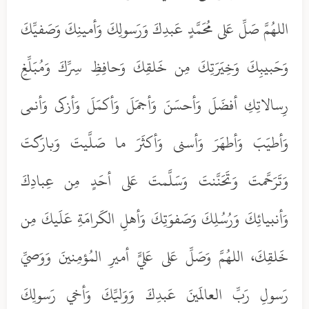
اللهُمَّ صَلِّ عَلى مُحَمَّدٍ عَبدِكَ وَرَسولِكَ وَأمينِكَ وَصَفيِّكَ
وَحَبيبِكَ وَخِيَرَتِكَ مِن خَلقِكَ وَحافِظِ سِرِّكَ وَمُبَلِّغِ
رِسالاتِكِ أفضَلَ وَأحسَنَ وَأجمَلَ وَأكمَلَ وَأزكى وَأنمى
وَأطيَبَ وَأطهَرَ وَأسنى وَأكثَرَ ما صَلَّيتَ وَبارَكتَ
وَتَرَحَّمتَ وَتَحَنَّنتَ وَسَلَّمتَ عَلى أحَدٍ مِن عِبادِكَ
وَأنبيائِكَ وَرُسُلِكَ وَصَفوَتِكَ وَأهلِ الكَرامَةِ عَلَيكَ مِن
خَلقِكَ، اللهُمَّ وَصَلِّ عَلى عَليٍّ أميرِ المُؤمِنينَ وَوَصيِّ
رَسولِ رَبِّ العالَمينَ عَبدِكَ وَوَليِّكَ وَأخي رَسولِكَ