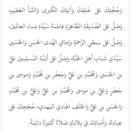
وَحُجَّتِكَ عَلى خَلقِكَ وَآيَتِكَ الكُبرى وَالنَّبَأ العَظيمِ،
وَصَلِّ عَلى الصِّدّيقَةِ الطَّاهِرَةِ فِاطِمَةَ سَيِّدَةِ نِساءِ العالَمينَ،
وَصَلِّ عَلى سِبطَي الرَّحمَةِ وَإمامَي الهُدى الحَسَنِ وَالحُسَينِ
سَيِّدَي شَبابِ أهلِ الجَنَّةِ، وَصَلِّ عَلى أئِمَّةِ المُسلِمينَ عَليِّ
بنِ الحُسَينِ وَمُحَمَّدٍ بنِ عَليٍّ وَجَعفَرِ بنِ مُحَمَّدٍ وَموسى بنِ
جَعفَرٍ وَعَليٍّ بنِ موسى وَمُحَمَّدٍ بنِ عَليٍّ وَعَليٍّ بنِ مُحَمَّدٍ
وَالحَسَنِ بنِ عَليٍّ وَالخَلَفِ الهادي المَهدي، حُجَجِكَ عَلى
عِبادِكَ وَاُمَنائِكَ في بِلادِكِ صَلاةً كَثيرَةً دائِمَةً.