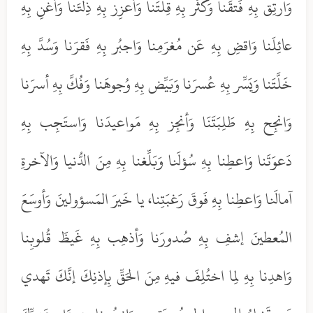
وَارتِق بِهِ فَتقَنا وَكَثِّر بِهِ قِلَّتَنا وَأعزِز بِهِ ذِلَّتَنا وَأغنِ بِهِ
عائِلَنا وَاقضِ بِهِ عَن مُغرَمِنا وَاجبُر بِهِ فَقرَنا وَسُدَّ بِهِ
خَلَّتَنا وَيَسِّر بِهِ عُسرَنا وَبَيِّض بِهِ وُجوهَنا وَفُكَّ بِهِ أسرَنا
وَانجِح بِهِ طَلِبَتَنَا وَأنجِز بِهِ مَواعيدَنا وَاستَجِب بِهِ
دَعوَتَنا وَاعطِنا بِهِ سُؤلَنا وَبَلِّغنا بِهِ مِنَ الدُّنيا وَالآخرةِ
آمالَنا وَاعطِنا بِهِ فَوقَ رَغبَتِنا، يا خَيرَ المَسؤولينَ وَأوسَعَ
المُعطينَ إشفِ بِهِ صُدورَنا وَأذهِب بِهِ غَيظَ قُلوبِنا
وَاهدِنا بِهِ لِما اختُلِفَ فيهِ مِنَ الحَقِّ بِإذنِكَ إنَّكَ تَهدي