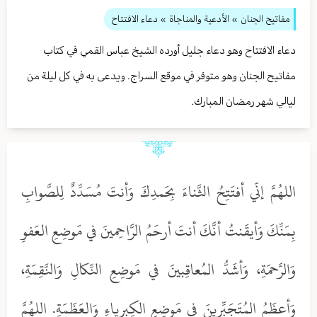
مفاتيح الجنان
» الأدعية والمناجاة
» دعاء الافتتاح
دعاء الافتتاح وهو دعاء جليل أورده الشيخ عباس القمي في كتاب
مفاتيح الجنان وهو متوفر في موقع السراج. ويدعى به في كل ليلة من
ليالي شهر رمضان المبارك.
اللهُمَّ إنّي أفتَتِحُ الثَّناءَ بِحَمدِكَ وَأنتَ مُسَدِّدٌ لِلصَّوابِ
بِمَنِّكَ وَأيقَنتُ أنَّكَ أنتَ أرحَمُ الرَّاحِمينَ في مَوضِعِ العَفوِ
وَالرَّحمَةِ، وَأشَدُّ المُعاقِبينَ في مَوضِعِ النِّكالِ وَالنَّقِمَةِ،
وَأعظَمُ المُتَجَبِّرينَ في مَوضِعِ الكِبرياءِ وَالعَظَمَةِ. اللهُمَّ