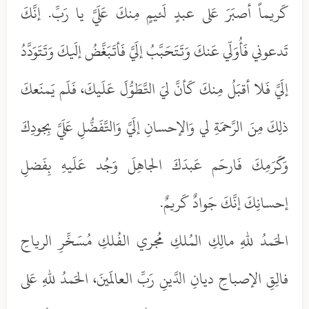
كَريماً أصبَرَ عَلى عبدٍ لَئيمٍ مِنكَ عَلَيَّ يا رَبِّ. إنَّكَ
تَدعوني فَأُوَلّي عَنكَ وَتَتَحَبَّبُ إلَيَّ فَأتَبَغَّضُ إلَيكَ وَتَتَوَدَّدُ
إلَيَّ فَلا أقبَلُ مِنكَ كَأنَّ ليَ التَّطَوُّلَ عَلَيكَ، فَلَم يَمنَعكَ
ذلِكَ مِنَ الرَّحمَةِ لي وَالإحسانِ إلَيَّ وَالتَّفَضُّلِ عَلَيَّ بِجودِكَ
وَكَرَمِكَ فَارحَم عَبدَكَ الجاهِلَ وَجُد عَلَيهِ بِفَضلِ
إحسانِكَ إنَّكَ جَوادٌ كَريمٌ.
الحَمدُ للهِ مالِكِ المُلكِ مُجري الفُلكِ مُسَخِّرِ الرياحِ
فالِقِ الإصباحِ ديانِ الدَّينِ رَبِّ العالَمينَ، الحَمدُ للهِ عَلى