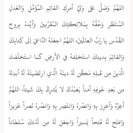
اللهُمَّ وَصَلِّ عَلى وَليِّ أمرِكِ القائِمِ المُؤَمَّلِ وَالعَدلِ
المُنتَظَرِ وَحُفَّهُ بِمَلائِكَتِكَ المُقَرَّبينَ وَأيِّدهُ بِروحِ
القُدُسِ يا رَبَّ العالَمينَ، اللهُمَّ اجعَلهُ الدَّاعيَ إلى كِتابِكَ
وَالقائِمَ بِدينِكَ استَخلِفهُ في الأرضِ كَما استَخلَفتَ
الَّذينَ مِن قَبلِهِ مَكِّن لَهُ دينَهُ الَّذي ارتَضَيتَهُ لَهُ أبدِلهُ
مِن بَعدِ خَوفِهِ أمناً يَعبُدُكَ لا يُشرِكُ بِكَ شَيئاً، اللهُمَّ
أعِزَّهُ وَأعزِز بِهِ وَانصُرهُ وَانتَصِر بِهِ وَانصُرهُ نَصراً عَزيزاً
وَافتَح لَهُ فَتحاً يَسيراً وَاجعَل لَهُ مِن لَدُنكَ سُلطاناً