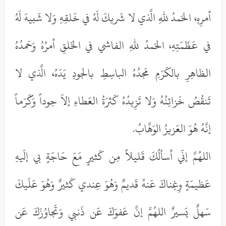
أمرِهِ، الحَمدُ للهِ الَّذي لا شَريكَ لَهُ في خَلقِهِ وَلا شَبيهَ لَهُ
في عَظَمَتِهِ، الحَمدُ للهِ الفاشي في الخَلقِ أمرُهُ وَحَمدُهُ
الظاهِرِ بالكَرَمِ مَجدُهُ الباسِطِ بالجودِ يَدَهُ، الَّذي لا
تَنقُصُ خَزائِنُهُ وَلا تَزِيدُهُ كَثرَةُ العَطاءِ إلاّ جوداً وَكَرَماً
إنَّهُ هُوَ العَزيزُ الوَهَّابُ.
اللهُمَّ إنّي أسألُكَ قَليلاً مِن كَثيرٍ مَعَ حَاجَةٍ بي إلَيهِ
عَظيمَةٍ وِغِناكَ عَنهُ قَديمٌ وَهُوَ عِندي كَثيرٌ وَهُوَ عَلَيكَ
سَهلٌ يَسيرٌ اللهُمَّ إنَّ عَفوَكَ عَن ذَنبي وَتَجاوُزَكَ عَن