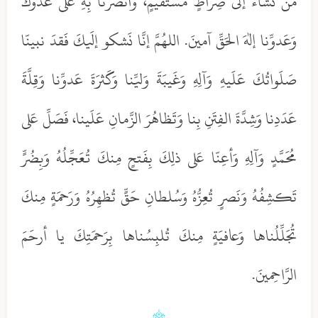
مَن تَشاءُ إلى صِراطٍ مُستَقيمٍ، وَانصُرنا بِهِ عَلى عَدوِّكَ
وَعَدوِّنا إلهَ الحَقِّ آمينَ. اللهُمَّ إنَّا نَشكو إلَيكَ فَقدَ نبينّا
صَلَواتُكَ عَلَيهِ وَآلِهِ وَغَيبَةَ وَليِّنا وَكَثرَةَ عَدوِّنا وَقِلَّةَ
عَدَدِنا وَشِدَّةَ الفِتَنِ بِنا وَتَظاهُرَ الزَّمانِ عَلَينا، فَصَلِّ عَلى
مُحَمَّدٍ وَآلِهِ وَأعِنّا عَلى ذلِكَ بِفَتحٍ مِنكَ تُعَجِّلُهُ وَبِضُرٍّ
تَكشِفُهُ وَنَصرٍ تُعِزُّهُ وَسُلطانِ حَقٍّ تُظهِرُهُ وَرَحمَةٍ مِنكَ
تُجَلِّلُناها وَعافيَةٍ مِنكَ تُلبِسُناها بِرَحمَتِكَ يا أرحَمَ
الرَّاحِمينَ.