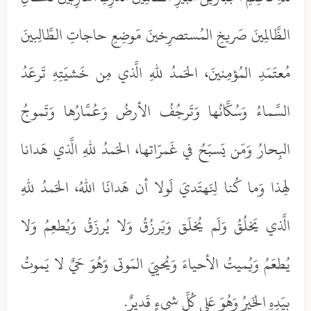
الظَّالِمينَ صَريخِ المُستصرِخينَ مَوضِعِ حاجاتِ الطَّالِبينَ
مُعتَمَدِ المُؤمِنينَ، الحَمدُ للهِ الَّذي مِن خَشيَتِهِ تَرعَدُ
السَّماءُ وَسُكَّانُها وَتَرجُفُ الأرضُ وَعُمَّارُها وَتَموجُ
البِحارُ وَمَن يَسبَحُ في غَمرّاتها، الحَمدُ للهِ الَّذي هَدانا
لِهذا وَما كُنا لِنَهتَديَ لَولا أن هَدانَا اللهُ، الحَمدُ للهِ
الَّذي يَخلُقُ وَلَم يُخلَق وَيَرزُقُ وَلا يُرزَقُ وَيُطعِمُ وَلا
يُطعَمُ وَيُميتُ الأحياءَ وَيُحييَ المَوتى وَهُوَ حَيٌ لا يَموتُ
بيَدِهِ الخَيرُ وَهُوَ عَلى كُلِّ شيءٍ قَديرٌ.