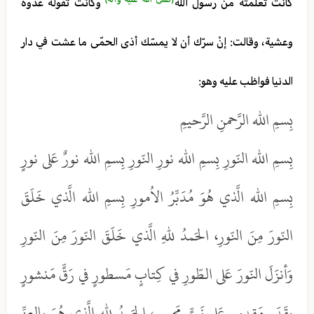
كانت تعلّمته من رسول الله
وكانت تقوله غدوة
وعشية، وقالت: إنْ سرّك أن لا يمسّك أذى الحمّى ما عشت في دار
الدنيا فواظب عليه وهو:
بِسمِ الله الرَّحمنِ الرَّحيمِ
بِسمِ الله النّورِ بِسمِ الله نورِ النّورِ بِسمِ الله نورٌ عَلى نورٍ
بِسمِ الله الَّذي هُوَ مُدَبِّرُ الاُمورِ بِسمِ الله الَّذي خَلَقَ
النّورَ مِنَ النّورِ، الحَمدُ للهِ الَّذي خَلَقَ النّورَ مِنَ النّورِ
وَأنزَلَ النّورَ عَلى الطّورِ في كِتابٍ مَسطورٍ في رَقٍّ مَنشورٍ
بِقَدَرٍ مَقدورٍ عَلى نَبيٍّ مَحبورٍ، الحَمدُ للهِ الَّذي هُوَ بِالعِزِّ