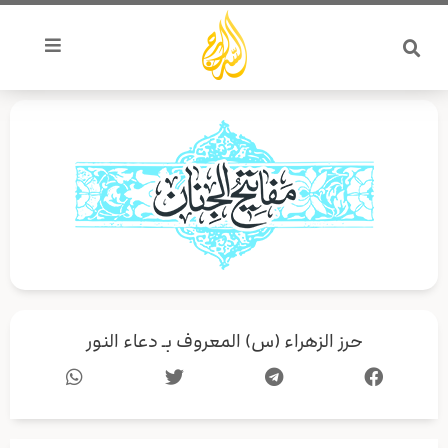
خطي
لى
لمحتوى
حرز الزهراء (س) المعروف بـ دعاء النور