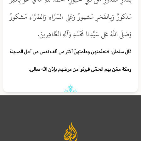
مَذكورٌ وَبِالفَخرِ مَشهورٌ وَعَلى السَرَّاءِ وَالضَرَّاءِ مَشكورٌ
وَصَلّى اللهُ عَلى سَيِّدِنا مُحَمَّدٍ وَآلِهِ الطَّاهِرينَ.
قال سلمان: فتعلّمتهن وعلّمتهنّ أكثر من ألف نفس من أهل المدينة
ومكة ممّن بهم الحمّى فبرئوا من مرضهم بإذن الله تعالى.