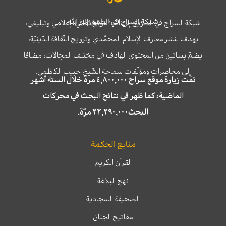
شبكة السراج في الطريق إلى الله
شبكة السراج في الطريق إلى الله؛ موقع ثقافي، إعلامي وتبليغي،
يهدف لنشر معارف الإسلام المحمّدي وترويج الثّقافة الدّينيّة،
يضمّ بساتين من المحتوى الهادف في مختلف المجالات، مضافا
إلى محاضرات ومؤلّفات سماحة الشّيخ حبيب الكاظمي.
تمّت زيارة موقع سراج ٤,٨٠٠,٠٠٠ مرة خلال الستة أشهر
الماضية، كما ظهر في نتائج البحث في محركات
البحث٢٢,٢٩٠,٠٠٠ مرّة.
منابع الحكمة
القرآن الكريم
نهج البلاغة
الصحيفة السجادية
مفاتيح الجنان