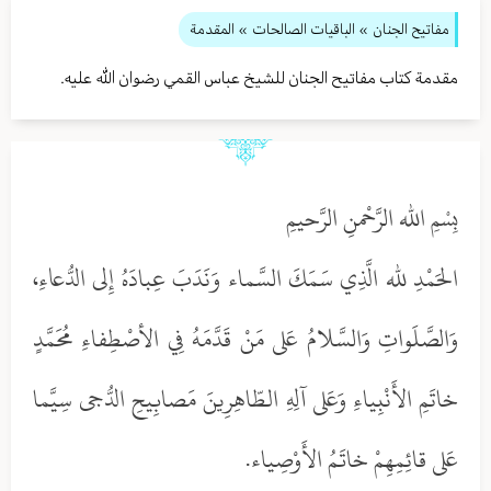
مفاتيح الجنان
» الباقيات الصالحات
» المقدمة
مقدمة كتاب مفاتيح الجنان للشيخ عباس القمي رضوان الله عليه.
بِسْمِ الله الرَّحْمنِ الرَّحيمِ
الحَمْدِ لله الَّذِي سَمَكَ السَّماء وَنَدَبَ عِبادَهُ إِلى الدُّعاءِ،
وَالصَّلَواتِ وَالسَّلامُ عَلى مَنْ قَدَّمَهُ فِي الأصْطِفاءِ مُحَمَّدٍ
خاتَمِ الأَنْبِياءِ وَعَلى آلِهِ الطّاهِرِينَ مَصابِيحِ الدُّجى سِيَّما
عَلى قائِمِهِمْ خاتَمُ الأَوْصِياء.