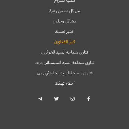
مكتبة السراج
من كل بستان زهرة
مشاكل وحلول
اختبر نفسك
كنز الفتاوىٰ
فتاوى سماحة السيد الخوئي
ره
فتاوى سماحة السيد السيستاني
دام ظله
فتاوى سماحة السيد الخامنئي
دام ظله
أحكام تهمّك
T
T
I
F
e
w
n
a
l
i
s
c
e
t
t
e
g
t
a
b
r
e
g
o
a
r
r
o
m
a
k
-
m
-