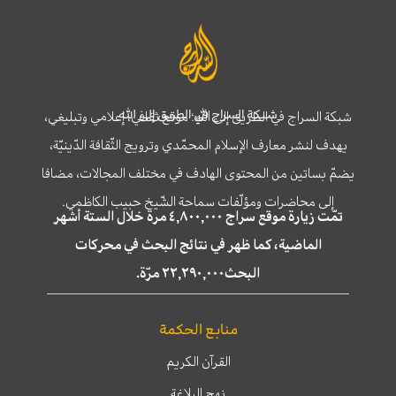
شبكة السراج في الطريق إلى الله
شبكة السراج في الطريق إلى الله؛ موقع ثقافي، إعلامي وتبليغي،
يهدف لنشر معارف الإسلام المحمّدي وترويج الثّقافة الدّينيّة،
يضمّ بساتين من المحتوى الهادف في مختلف المجالات، مضافا
إلى محاضرات ومؤلّفات سماحة الشّيخ حبيب الكاظمي.
تمّت زيارة موقع سراج ٤,٨٠٠,٠٠٠ مرة خلال الستة أشهر
الماضية، كما ظهر في نتائج البحث في محركات
البحث٢٢,٢٩٠,٠٠٠ مرّة.
منابع الحكمة
القرآن الكريم
نهج البلاغة