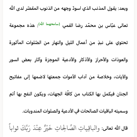
وبعد: يقول المذنب الذي اسودّ وجهه من الذنوب المقصّر لدى الله
(سامحهما الله)
تعالى عبّاس بن محمّد رضا القمي
: هذه مجموعة
تحتوي على نبذٍ من أعمال الليل والنهار من الصّلوات المأثورة
والعوذات والأحراز والأذكار والأدعية الموجزة وآثار بعض السور
والآيات، وخلاصة من آداب الأموات جمعتها لاضمها إلى مفاتيح
الجنان فيكمل بها الكتاب من كافّة الجهات، ويكون النفع بها أتم
وسميته الباقيات الصالحات في الأدعية والصلوات المندوبات.
والباقِياتِ الصَّالِحاتِ خَيْرٌ عِنْدَ رَبِّكَ ثواباً
قال الله تعالى: