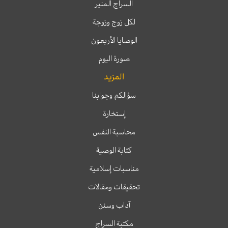
السراج المنير
لكل زوج وزوجة
الوصايا الأربعون
صورة اليوم
المزيد
سؤالكم وجوابنا
إستخارة
محاسبة النفس
كتابة الوصية
مناسبات إسلامية
تحقيقات ومقالات
آداب وسنن
مكتبة السراج