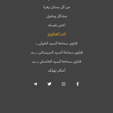
من كل بستان زهرة
مشاكل وحلول
اختبر نفسك
كنز الفتاوىٰ
فتاوى سماحة السيد الخوئي
ره
فتاوى سماحة السيد السيستاني
دام ظله
فتاوى سماحة السيد الخامنئي
دام ظله
أحكام تهمّك
T
T
I
F
e
w
n
a
l
i
s
c
e
t
t
e
g
t
a
b
r
e
g
o
a
r
r
o
m
a
k
-
m
-