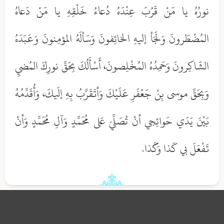
نورُهُ يا مَنْ قَرُبَ عِنْدَهُ دُعاءُ خَلْقِهِ يا مَنْ دَعاهُ
المُضْطَرونَ وَلَجَأ إليهِ الخائِفونَ وَسَألَهُ المؤمِنونَ وَعَبَدَهُ
الشّاكِرونَ وَحَمِدُهُ المُخْلِصونَ، أَسْأَلُكَ بِحَقِّ نورِكَ المُضيِ
وَبِحَقِّ موسى بِنْ جَعْفَرِ عَلَيْكَ وَأتَقَرَّبُ بِهِ إلَيكَ، وَأُقَدِّمُهُ
بَيْنَ يَدَي حَوائِجي أنْ تُصَلِّيَ عَلى مُحَمَّدٍ وَآلِ مُحَمَّدٍ وَأنْ
تَفْعَلَ بي كَذا وَكَذا.