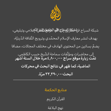
شبكة السراج في الطريق إلى الله
شبكة السراج في الطريق إلى الله؛ موقع ثقافي، إعلامي وتبليغي،
يهدف لنشر معارف الإسلام المحمّدي وترويج الثّقافة الدّينيّة،
يضمّ بساتين من المحتوى الهادف في مختلف المجالات، مضافا
إلى محاضرات ومؤلّفات سماحة الشّيخ حبيب الكاظمي.
تمّت زيارة موقع سراج ٤,٨٠٠,٠٠٠ مرة خلال الستة أشهر
الماضية، كما ظهر في نتائج البحث في محركات
البحث٢٢,٢٩٠,٠٠٠ مرّة.
منابع الحكمة
القرآن الكريم
نهج البلاغة