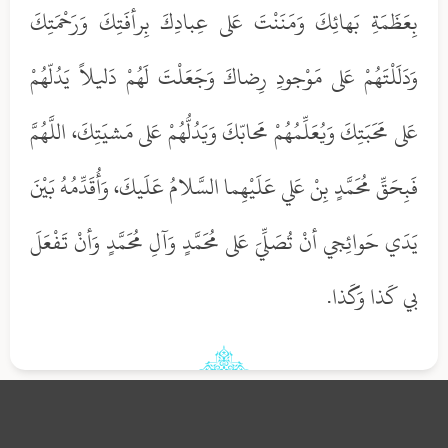
بِعَظَمَةِ بَهائِكَ وَمَنَنْتَ عَلى عِبادِكَ بِرأفَتِكَ وَرَحْمَتِكَ
وَدَلَلْتَهُمْ عَلى مَوْجودِ رِضاكَ وَجَعَلْتَ لَهُمْ دَليلاً يَدُلّهُمْ
عَلى مَحَبَتِكَ وَيُعَلِّمُهُمْ مَحابّكَ وَيَدُلُّهُمْ عَلى مَشيَتِكَ، اللَّهُمَّ
فَبِحَقِّ مُحَمَّدٍ بِنْ عَلي عَلَيْهِما السَّلامُ عَلَيكَ، وَأُقَدِّمُهُ بَيْنَ
يَدَي حَوائِجي أنْ تُصَلِّيَ عَلى مُحَمَّدٍ وَآلِ مُحَمَّدٍ وَأنْ تَفْعَلَ
بي كَذا وَكَذا.