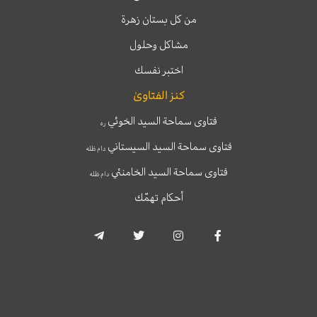
من كل بستان زهرة
مشاكل وحلول
اختبر نفسك
كنز الفتاوىٰ
فتاوى سماحة السيد الخوئي
ره
فتاوى سماحة السيد السيستاني
دام ظله
فتاوى سماحة السيد الخامنئي
دام ظله
أحكام تهمّك
T
T
I
F
e
w
n
a
l
i
s
c
e
t
t
e
g
t
a
b
r
e
g
o
a
r
r
o
m
a
k
-
m
-