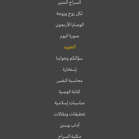
السراج المنير
لكل زوج وزوجة
الوصايا الأربعون
صورة اليوم
المزيد
سؤالكم وجوابنا
إستخارة
محاسبة النفس
كتابة الوصية
مناسبات إسلامية
تحقيقات ومقالات
آداب وسنن
مكتبة السراج