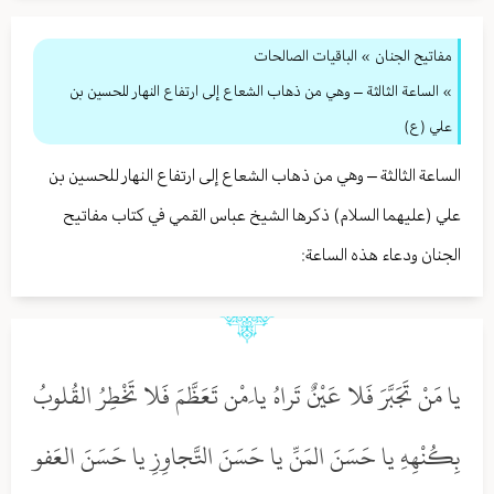
مفاتيح الجنان
» الباقيات الصالحات
» الساعة الثالثة – وهي من ذهاب الشعاع إلى ارتفاع النهار للحسين بن
علي (ع)
الساعة الثالثة – وهي من ذهاب الشعاع إلى ارتفاع النهار للحسين بن
علي (عليهما السلام) ذكرها الشيخ عباس القمي في كتاب مفاتيح
الجنان ودعاء هذه الساعة:
يا مَنْ تَجَبَّرَ فَلا عَيْنٌ تَراهُ يا َمْن تَعَظَّمَ فَلا تَخْطِرُ القُلوبُ
بِكُنْهِهِ يا حَسَنَ المَنِّ يا حَسَنَ التَّجاوِزِ يا حَسَنَ العَفو