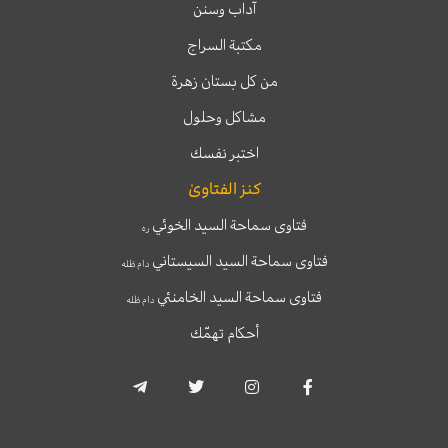
آداب وسنن
مكتبة السراج
من كل بستان زهرة
مشاكل وحلول
اختبر نفسك
كنز الفتاوىٰ
فتاوى سماحة السيد الخوئي
ره
فتاوى سماحة السيد السيستاني
دام ظله
فتاوى سماحة السيد الخامنئي
دام ظله
أحكام تهمّك
T
T
I
F
e
w
n
a
l
i
s
c
e
t
t
e
g
t
a
b
r
e
g
o