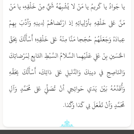
يا جَوادُ يا كَريمُ يا مَنْ لا يُشْبِهُهُ شَيٌ مِنْ خَلْقِهِ، يا مَنْ
مَنَّ عَلى خَلْقِهِ بأوْلِيائِهِ إذ ارْتَضاهُمْ لِدينِهِ وَأدَّبَ بِهِمْ
عِبادَهُ وَجَعَلَهُمْ حُجَجا مَنَّا مِنْهُ عَلى خَلْقِهِ؛ أَسْأَلُكَ بِحَقِّ
الحُسَينِ بِنْ عَلي عَلَيْهِما السَّلامُ السِّبْطِ التّابِعِ لِمَرْضاتِكَ
وَالنّاصِحِ في دينِكَ وَالدَّليلِ عَلى ذاتِكَ، أَسْأَلُكَ بِحَقِّهِ
وَأُقَدِّمُهُ بَيْنَ يَدَي حَوائِجي أنْ تُصَلِّيَ عَلى مُحَمَّدٍ وَآلِ
مُحَمَّدٍ وَأنْ تَفْعَلَ بي كَذا وَكَذا.