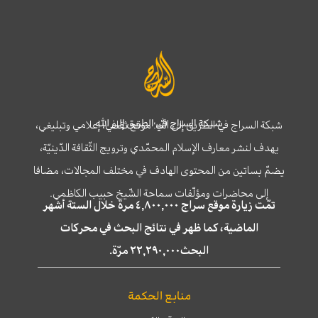
شبكة السراج في الطريق إلى الله
شبكة السراج في الطريق إلى الله؛ موقع ثقافي، إعلامي وتبليغي،
يهدف لنشر معارف الإسلام المحمّدي وترويج الثّقافة الدّينيّة،
يضمّ بساتين من المحتوى الهادف في مختلف المجالات، مضافا
إلى محاضرات ومؤلّفات سماحة الشّيخ حبيب الكاظمي.
تمّت زيارة موقع سراج ٤,٨٠٠,٠٠٠ مرة خلال الستة أشهر
الماضية، كما ظهر في نتائج البحث في محركات
البحث٢٢,٢٩٠,٠٠٠ مرّة.
منابع الحكمة