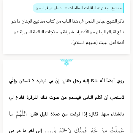
مفاتيح الجنان
» الباقيات الصالحات
» الدعاء لقراقر البطن
ذكر الشيخ عباس القمي في هذا الباب من كتاب مفاتيح الجنان ما هو
نافع لقراقر البطن من الأدعية الشريفة والعلاجات النافعة المروية عن
أئمة أهل البيت (عليهم السلام).
روي أيضاً أنّه شكا إليه رجل فقال: إنّ بي قرقرة لا تسكن وإنّي
لأستحي أن أكلّم الناس فيسمع من صوت تلك القرقرة فادع لي
اللّهُمَّ ما
بالشفاء منها. فقال: إذا فرغت من صلاة الليل فقل:
عَمِلْتُ مِنْ خَيْرٍ فَمِنْكَ لاحَمْدَ لي…
إلى آخر ما مر من