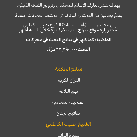
يهدف لنشر معارف الإسلام المحمّدي وترويج الثّقافة الدّينيّة،
يضمّ بساتين من المحتوى الهادف في مختلف المجالات، مضافا
إلى محاضرات ومؤلّفات سماحة الشّيخ حبيب الكاظمي.
تمّت زيارة موقع سراج ٤,٨٠٠,٠٠٠ مرة خلال الستة أشهر
الماضية، كما ظهر في نتائج البحث في محركات
البحث٢٢,٢٩٠,٠٠٠ مرّة.
منابع الحكمة
القرآن الكريم
نهج البلاغة
الصحيفة السجادية
مفاتيح الجنان
الشيخ حبيب الكاظمي
السيرة الذاتية