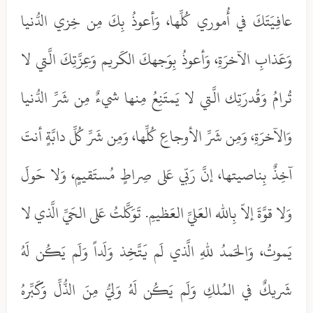
عافِيَتَكَ في أُموري كُلِّها، وَأعوذُ بِكَ مِن خِزي الدُّنيا
وَعَذابِ الآخرَةِ، وَأعوذُ بِوَجهكَ الكَريم وَعِزَّتِكَ الَّتي لا
تُرامُ وَقُدرَتِك الَّتي لا يَمتَنِعُ مِنها شيءٌ مِن شَرِّ الدُّنيا
وَالآخرَةِ، وَمِن شَرِّ الأوجاعِ كُلِّها، وَمِن شَرِّ كُلِّ دابَّةٍ أنتَ
آخِذٌ بِناصيتها، إنَّ رَبّي عَلى صِراطٍ مُستَقيمٍ، وَلا حَولَ
وَلا قوَّةَ إلاّ بِالله العَليِّ العَظيمِ. تَوَكَّلتُ عَلى الحَيِّ الَّذي لا
يَموتُ، وَالحَمدُ للهِ الَّذي لَم يَتَّخِذ وَلَداً وَلَم يَكُن لَهُ
شَريكٌ في المُلكِ وَلَم يَكُن لَهُ وَليُّ مِنَ الذُّلِّ وَكَبِّرهُ