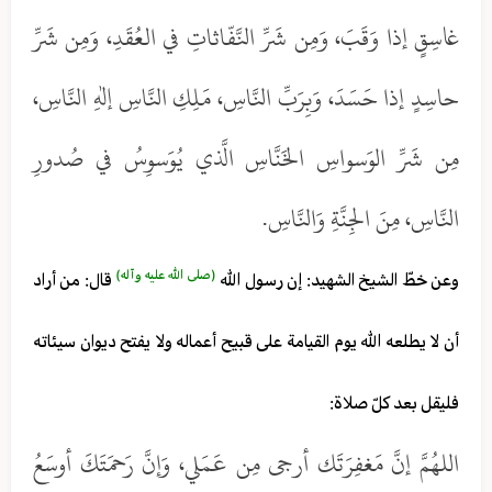
غاسِقٍ إذا وَقَبَ، وَمِن شَرِّ النَّفّاثاتِ في العُقَدِ، وَمِن شَرِّ
حاسِدٍ إذا حَسَدَ، وَبِرَبِّ النَّاسِ، مَلِكِ النَّاسِ إلهِ النَّاسِ،
مِن شَرِّ الوَسواسِ الخَنَّاسِ الَّذي يُوَسوِسُ في صُدورِ
النَّاسِ، مِنَ الجِنَّةِ وَالنَّاسِ.
(صلى الله عليه وآله)
وعن خطّ الشيخ الشهيد: إن رسول الله
قال: من أراد
أن لا يطلعه الله يوم القيامة على قبيح أعماله ولا يفتح ديوان سيئاته
فليقل بعد كلّ صلاة:
اللهُمَّ إنَّ مَغفِرَتَك أرجى مِن عَمَلي، وَإنَّ رَحمَتَكَ أوسَعُ