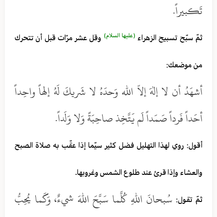
تَكبيراً.
(عليها السلام)
ثمّ سبّح تسبيح الزهراء
وقل عشر مرّات قبل أن تتحرك
من موضعك:
أشهَدُ أن لا إلهَ إلاّ الله وَحدَهُ لا شَريكَ لَهُ إلهاً واحِداً
أحَداً فَرداً صَمَداً لَم يَتَّخِذ صاحِبَةً وَلا وَلَداً.
أقول: روي لهذا التهليل فضل كثير سيّما إذا عقّب به صلاة الصبح
والعشاء وإذا قرئ عند طلوع الشمس وغروبها.
سُبحانَ اللهِ كُلَّما سَبَّحَ اللهَ شيءٌ، وَكَما يُحِبُّ
ثمّ تقول: