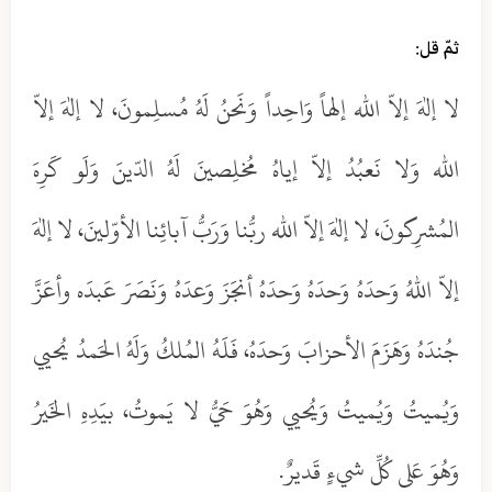
ثمّ قل:
لا إلهَ إلاّ الله إلهاً وَاحِداً وَنَحنُ لَهُ مُسلِمونَ، لا إلهَ إلاّ
الله وَلا نَعبُدُ إلاّ إياهُ مُخلِصينَ لَهُ الدّينَ وَلَو كَرِهَ
المُشرِكونَ، لا إلهَ إلاّ الله ربُّنا وَرَبُّ آبائِنا الأوّلينَ، لا إلهَ
إلاّ اللهُ وَحدَهُ وَحدَهُ وَحدَهُ أنجَزَ وَعدَهُ وَنَصَرَ عَبدَه وأعَزَّ
جُندَهُ وَهَزَمَ الأحزابَ وَحدَهُ، فَلَهُ المُلكُ وَلَهُ الحَمدُ يُحيي
وَيُميتُ وَيُميتُ وَيُحيي وَهُوَ حَيُّ لا يَموتُ، بيَدِهِ الخَيرُ
وَهُوَ عَلى كُلِّ شيءٍ قَديرٌ.