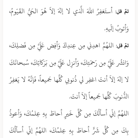
أستَغفِرُ اللهَ الَّذي لا إلهَ إلاّ هُوَ الحَيُّ القَيّومُ،
ثمّ قل:
وَأتوبُ إلَيهِ.
اللهُمَّ اهدِني مِن عِندِكَ وَأفِض عَلَيَّ مِن فَضلِكَ،
ثمّ قل:
وَانشُر عَلَيَّ مِن رَحمَتِكَ، وَأنزِل عَلَيَّ مِن بَرَكاتِكَ، سُبحانَكَ
لا إلهَ إلاّ أنتَ اغفِر لي ذُنوبي كُلَّها جَميعاً، فَإنَّهُ لا يَغفِرُ
الذُّنوبَ كُلَّها جَميعاً إلاّ أنتَ.
اللهُمَّ إنّي أسألُكَ مِن كُلِّ خَيرٍ أحاطَ بِهِ عِلمُكَ، وَأعوذُ
بِكَ مِن كُلِّ شَرٍّ أحاطَ بِهِ عِلمُكَ، اللهُمَّ إنّي أسألُكَ