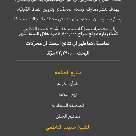
يهدف لنشر معارف الإسلام المحمّدي وترويج الثّقافة الدّينيّة،
يضمّ بساتين من المحتوى الهادف في مختلف المجالات، مضافا
إلى محاضرات ومؤلّفات سماحة الشّيخ حبيب الكاظمي.
تمّت زيارة موقع سراج ٤,٨٠٠,٠٠٠ مرة خلال الستة أشهر
الماضية، كما ظهر في نتائج البحث في محركات
البحث٢٢,٢٩٠,٠٠٠ مرّة.
منابع الحكمة
القرآن الكريم
نهج البلاغة
الصحيفة السجادية
مفاتيح الجنان
الشيخ حبيب الكاظمي