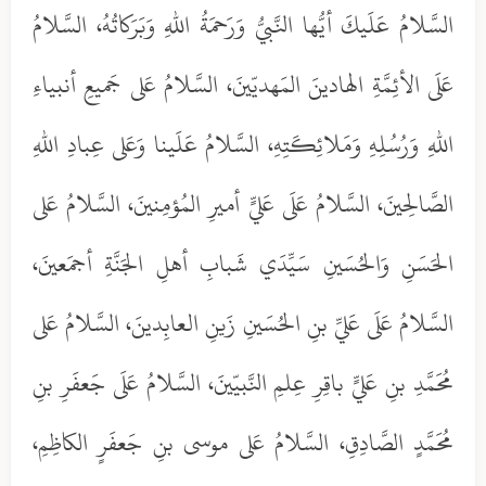
السَّلامُ عَلَيكَ أيُّها النَّبيُّ وَرَحمَةُ اللهِ وَبَرَكاتُهُ، السَّلامُ
عَلَى الأئِمَّةِ الهادينَ المَهديّينَ، السَّلامُ عَلى جَميعِ أنبياءِ
اللهِ وَرُسُلِهِ وَمَلائِكَتِهِ، السَّلامُ عَلَينا وَعَلى عِبادِ اللهِ
الصَّالِحينَ، السَّلامُ عَلَى عَليٍّ أميرِ المُؤمِنينَ، السَّلامُ عَلى
الحَسَنِ وَالحُسَينِ سَيِّدَي شَبابِ أهلِ الجَنَّةِ أجمَعينَ،
السَّلامُ عَلَى عَليِّ بنِ الحُسَينِ زَينِ العابِدينَ، السَّلامُ عَلى
مُحَمَّدِ بنِ عَليٍّ باقِرِ عِلمِ النَّبيّينَ، السَّلامُ عَلَى جَعفَرِ بنِ
مُحَمَّدٍ الصَّادِقِ، السَّلامُ عَلى موسى بنِ جَعفَرٍ الكاظِمِ،