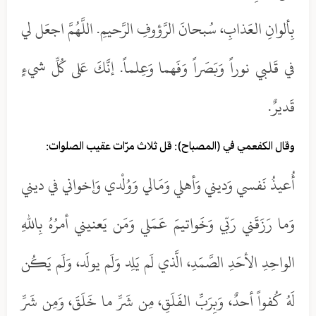
بِألوانِ العَذابِ، سُبحانَ الرَّؤوفِ الرَّحيمِ. اللَّهُمَّ اجعَل لي
في قَلبي نوراً وَبَصَراً وَفَهما وَعِلماً. إنَّكَ عَلى كُلِّ شيءٍ
قَديرٌ.
وقال الكفعمي في (المصباح): قل ثلاث مرّات عقيب الصلوات:
أُعيذُ نَفسي وَديني وَأهلي وَمَالي وَوُلْدي وَإخواني في ديني
وَما رَزَقَني رَبّي وَخَواتيمَ عَمَلي وَمَن يَعنيني أمرُهُ بِاللهِ
الواحِدِ الأحَدِ الصَّمَدِ، الَّذي لَم يَلِد وَلَم يولَد، وَلَم يَكُن
لَهُ كُفواً أحدٌ، وَبِرَبِّ الفَلَقِ، مِن شَرِّ ما خَلَقَ، وَمِن شَرِّ