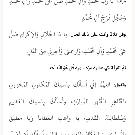
يا رَبَّ مُحَمَّدٍ وَآلِ مُحَمَّدٍ صَلِّ عَلى مُحَمَّدٍ وَآلِ مُحَمَّدٍ
مرّات:
وَعَجِّل فَرَجَ آلِ مُحَمَّدٍ.
يا ذا الجَلالِ وَالإكرامِ صَلِّ
وقل ثلاثاً وأنت على ذلك الحال:
عَلى مُحَمَّدٍ وَآلِ مُحَمَّدٍ، وَارحمني وَأجِرني مِنَ النَّارِ.
ثمّ تقرأ اثنتي عشرة مرّة سورة قُل هُوَ الله أحد.
اللهُمَّ إنّي أسألُكَ باسمِكَ المَكنونِ المَخزونِ
وتقول:
الطَّاهِرِ الطُّهرِ المُبارَكِ، وَأسألُكَ بِاسمِكَ العَظيمِ
وَسُلطانِكَ القَديمِ، يا واهِبَ العَطايا وَيا مُطلِقَ
الاُسارى، وَيا فَكَّاكَ الرِّقابِ مِنَ النَّارِ، أسألُكَ أن تُصَلّيَ