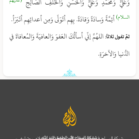
(عليهم
وَعَليٍّ وَمُحَمَّدٍ وَعَليٍّ وَالحَسَنِ وَالخَلَفِ الصَّالِحِ
السلام)
أئِمَّةً وَسادَةً وَقادَةً. بِهِم أتَوَلّى وَمِن أعدائِهِم أتَبَرَأ.
اللهُمَّ إنّي أسألُكَ العَفوَ وَالعافيَةَ وَالمُعافاةَ في
ثمّ تقول ثلاثاً:
الدُّنيا وَالآخرَةِ.
شبكة السراج في الطريق إلى الله
شبكة السراج في الطريق إلى الله؛ موقع ثقافي، إعلامي وتبليغي،