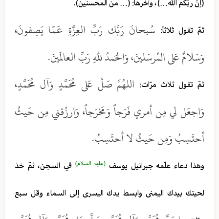
(إنّ ربّكم الله…)، وآخرها: (… من المحسنين).
سُبحانَ رَبِّك رَبِّ العِزَّةِ عَمّا يَصِفونَ،
ثمّ تقول ثلاثاً:
وَسَلامٌ عَلى المُرسَلينَ، وَالحَمدُ للهِ رَبِّ العالَمينَ.
اللهُمَّ صَلِّ عَلى مُحَمَّدٍ وَآل مُحَمَّدٍ،
ثمّ تقول ثلاث مرّات:
وَاجعَل لي مِن أمري فَرَجاً وَمَخرَجاً، وَارزُقني مِن حَيثُ
أحتَسِبُ وَمِن حَيثُ لا أحتَسِبُ.
(عليه السلام)
وهذا دعاء علّمه جبرائيل يوسف
في السجن، ثمّ خذ
لحيتك بيدك اليمنى وابسط يدك اليسرى إلى السماء وقل سبع