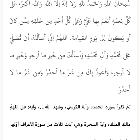
سُبحانَ اللهِ وَالحَمدُ للهِ وَلا إلهَ إلاّ الله وَالله أكبرُ، عَلى
كُلِّ نِعمَةٍ أنعَمَ بِها عَلَيَّ وَعَلى كُلِّ أحَدٍ مِن خَلقِهِ مِمَّن كانَ
أو يَكونُ إلى يَومِ القيامة. اللهُمَّ إنّي أسألُكَ أن تُصَلّيَ
عَلى مُحَمَّدٍ وَآلِ مُحَمَّدٍ، وَأسألُكَ مِن خَيرِ ما أرجو وَخَيرِ ما
لا أرجو، وَأعوذُ بِكَ مِن شَرِّ ما أحذَرُ وَمِن شَرِّ ما لا
أحذَرُ.
ثمّ تقرأ سورة الحمد، وآية الكرسي، وشهد الله…، وآية: قل اللهمّ
مالك الملك، وآية السخرة وهي آيات ثلاث من سورة الأعراف أوّلها: