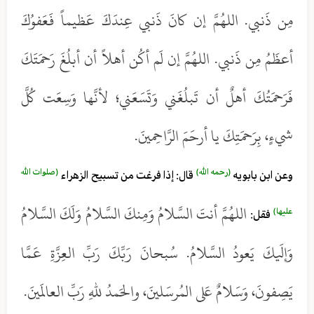
مِن ذَنبي. اللهُمَّ إن كانَ ذَنبي عِندَكَ عَظيماً فَعَفوُكَ
أعظَمُ مِن ذَنبي. اللهُمَّ إن لَم أكُن أهلاً أن أبلُغَ رَحمَتَكَ
فَرَحمَتُكَ أهلٌ أن تَبلُغَني وَتَسَعَني؛ لأنَّها وَسِعَت كُلَّ
شيءٍ، بِرَحمَتِكَ يا أرحَمَ الرَّاحِمينَ.
(رحمه الله)
(صلوات الله
وعن ابن بابويه
قال: إذا فرغت من تسبيح الزهراء
اللهُمَّ أنتَ السَّلامُ وَمِنكَ السَّلامُ وَلَكَ السَّلامُ
عليها)
فقل:
وَإلَيكَ يَعودُ السَّلامُ. سُبحانَ رَبِّكَ رَبِّ العِزَّةِ عَمَّا
يَصِفونَ، وَسَلامٌ عَلى المُرسَلينَ، والحَمدُ للهِ رَبِّ العالَمينَ.