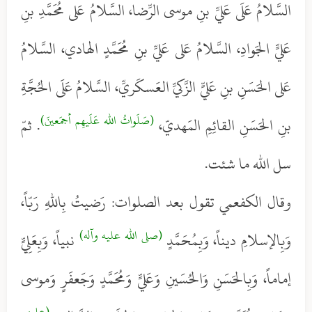
السَّلامُ عَلَى عَليِّ بنِ موسى الرِّضا، السَّلامُ عَلى مُحَمَّدِ بنِ
عَليٍّ الجَوادِ، السَّلامُ عَلى عَليِّ بنِ مُحَمَّدٍ الهادي، السَّلامُ
عَلى الحَسَنِ بنِ عَليٍّ الزَّكيِّ العَسكَريِّ، السَّلامُ عَلَى الحُجَّةِ
(صَلَواتُ الله عَلَيهِم أجمَعينَ)
بنِ الحَسَنِ القائِمِ المَهديّ،
. ثمّ
سل الله ما شئت.
وقال الكفعمي تقول بعد الصلوات: رَضيتُ بِاللهِ رَبّاً،
(صلى الله عليه وآله)
وَبِالإسلامِ ديناً، وَبِمُحَمَّدٍ
نبياً، وَبِعَلِيٍّ
إماماً، وَبِالحَسَنِ وَالحُسَينِ وَعَليٍّ وَمُحَمَّدٍ وَجَعفَرٍ وَموسى