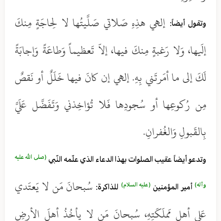
إلهي هذِهِ صَلاتي صَلَّيتُها لا لِحاجَةٍ مِنكَ
وتقول أيضاً:
إلَيها، وَلا رَغبةٍ مِنكَ فيها، إلاّ تَعظيماً وَطاعَةً وَإجابَةً
لَكَ إلى ما أمَرتَني بِهِ. إلهي إن كانَ فيها خَلَلٌ أو نَقصٌ
مِن رُكوعِها أو سُجودِها فَلا تُؤاخِذني وَتَفَضَّل عَلَيَّ
بِالقَبولِ وَالغُفرانِ.
(صلى الله عليه
وتدعو أيضاً عقيب الصلوات بهذا الدعاء الذي علّمه النّبي
سُبحانَ مَن لا يَعتَدي
وآله)
(عليه السلام)
أمير المؤمنين
للذاكرة:
عَلى أهلِ مَملَكَتِهِ، سُبحانَ مَن لا يأخُذُ أهلَ الأرضِ