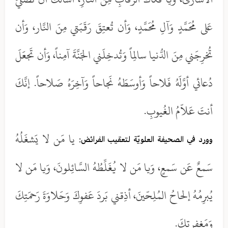
عَلى مُحَمَّدٍ وَآلِ مُحَمَّدٍ، وَأن تُعتِقَ رَقَبَتي مِنَ النَّار، وَأن
تُخرِجَني مِنَ الدُّنيا سالِماً وَتُدخِلَني الجَنَّةَ آمِناً، وَأن تَجعَلَ
دُعائي أوَّلَهُ فَلاحاً وَأوسَطَهُ نَجاحاً وَآخِرَهُ صَلاحاً. إنَّكَ
أنتَ عَلاّمُ الغُيوبِ.
يا مَن لا يَشغَلُهُ
وورد في الصحيفة العلويّة لتعقيب الفرائض:
سَمعٌ عَن سَمعٍ، وَيا مَن لا يُغَلِّطُهُ السَّائِلونَ، وَيا مَن لا
يُبرِمُهُ إلحاحُ المُلِحّينَ، أذِقني بَردَ عَفوِكَ وَحَلاوَةَ رَحمَتِكَ
وَمَغفِرتِكَ.