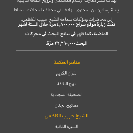
يهدف لنشر معارف الإسلام المحمّدي وترويج الثّقافة الدّينيّة،
يضمّ بساتين من المحتوى الهادف في مختلف المجالات، مضافا
إلى محاضرات ومؤلّفات سماحة الشّيخ حبيب الكاظمي.
تمّت زيارة موقع سراج ٤,٨٠٠,٠٠٠ مرة خلال الستة أشهر
الماضية، كما ظهر في نتائج البحث في محركات
البحث٢٢,٢٩٠,٠٠٠ مرّة.
منابع الحكمة
القرآن الكريم
نهج البلاغة
الصحيفة السجادية
مفاتيح الجنان
الشيخ حبيب الكاظمي
السيرة الذاتية