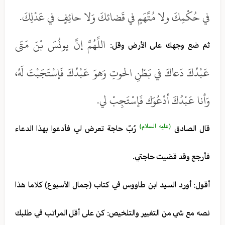
في حُكْمِكَ ولا مُتَّهَمٍ في قَضائكَ وَلا حائِفٍ في عَدْلِكَ.
اللَّهُمَّ إنَّ يونُسَ بْنَ مَتّى
ثم ضع وجهك على الأرض وقل:
عَبْدُكَ دَعاكَ في بَطْنِ الحوتِ وَهوَ عَبْدُكَ فَإسْتَجَبْتَ لَهُ،
وَأنا عَبْدُكَ أدْعُوَك فَإسْتَجِبْ لي.
(عليه السلام)
قال الصادق
رُبّ حاجة تعرض لي فأدعوا بهذا الدعاء
فأرجع وقد قضيت حاجتي.
أقول: أورد السيد ابن طاووس في كتاب (جمال الأسبوع) كلاما هذا
نصه مع شي من التغيير والتلخيص: كن على أقل المراتب في طلبك