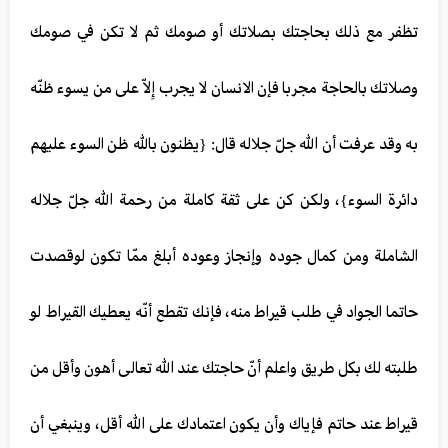
تظفر مع ذلك بحاجتك بصلاتك أو صومك ثم لا تكن في صومك
وصلاتك بالحاجة مجربا فإن الانسان لا يجرب إِلاّ على من يسوء ظنّه
به وقد عرفت أن الله جلّ جلاله قال: {يظنون بالله ظن السوء عليهم
دائرة السوء}، ولكن كن على ثقة كاملة من رحمة الله جلّ جلاله
الشاملة ومن كمال جوده وإنجاز وعوده أبلغ ممّا تكون لوقصدت
حاتما الجواد في طلب قيراط‍ منه، فإنك تقطع أنّه يعطيك القيراط لو
طلبته لك بكل طريق واعلم أنّ حاجتك عند الله تعالى أهون وأقل من
قيراط‍ عند حاتم فإياك وأن يكون اعتمادك على الله أقل، وينبغي أن