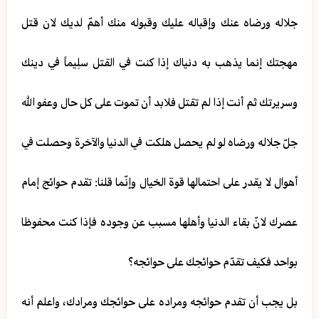
جلاله ورضاه عنك وإقباله عليك وقبوله منك أهمّ لديك لان قتل
مهجتك إنما يذهب به دنياك إذا كنت في القتل سلِيماً في دينك
وسريرتك ثم أنت إذا لم تقتل فلابد أن تموت على كل حال وعفو الله
جلّ جلاله ورضاه لو لم يحصل هلكت في الدنيا والآخرة وحصلت في
أهوال لا يقدر على احتمالها قوة الخيال وإنّما قلنا: تقدم حوائج إمام
عصرك لانّ بقاء الدنيا وأهلها مسبب عن وجوده فإذا كنت محفوظا
بواحد فكيف تقدّم حوائجك على حوائجه؟
بل يجب أن تقدم حوائجه ومراده على حوائجك ومرادك، واعلم أنه