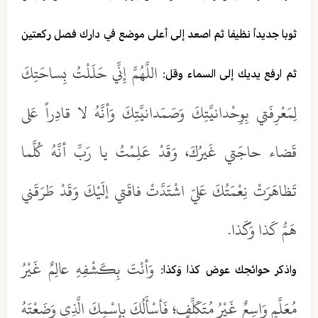
ثوبا جديداً نظيفا ثم اصعد إلى أعلى موضع في دارك فصل ركعتين
اللَّهُمَّ إِنِّي حَلَلْتُ بِساحَتِكَ
ثم ارفع يديك إلى السماء وقل:
لِمَعْرِفَتي بِوِحْدانيَّتِكَ وَصَمَدانيَّتِكَ وَأنَّهُ لا قادِراً عَلى
قَضاء حاجَتي غَيرُكَ، وَقَدْ عَلِمْتُ يا رَبِّ أنَّهُ كُلَّما
تَظاهَرَتْ نِعْمَتُكَ عَليّ اشْتَدَّتْ فاقَتي إلَيْكَ وَقَدْ طَرَقَني
هَمُّ كَذا وَكَذا.
وَأنْتَ بِكَشْفِهِ عالِمٌ غَيْرُ
واذكر حوائجك عوض كذا وَكذا:
مُعَلَّمٍ وَاسِعٌ غَيْرُ مُتَكَلِّفٍ؛ فَأسْأَلُكَ بِإسْمِكَ الَّذِي وَضَعْتَهُ