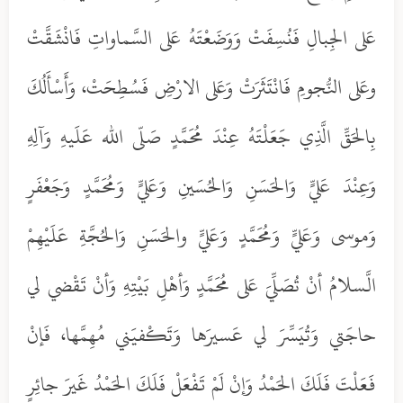
عَلى الجِبالِ فَنُسِفَتْ وَوَضَعْتَهُ عَلى السَّماواتِ فَانْشَقَّتْ
وعَلى النُّجومِ فَانْتَثَرَتْ وَعَلى الارْضِ فَسُطِحَتْ، وَأَسْأَلُكَ
بِالحَقِّ الَّذِي جَعَلْتَهُ عِنْدَ مُحَمَّدٍ صَلّى الله عَلَيهِ وَآلِهِ
وَعِنْدَ عَليٍّ وَالحَسَنِ وَالحُسَينِ وَعَليٍّ وَمُحَمَّدٍ وَجَعْفَرٍ
وَموسى وَعَليٍّ وَمُحَمَّدٍ وَعَليٍّ والحَسَنِ وَالحُجَّةِ عَلَيْهِمْ
الَّسلامُ أنْ تُصَلِّيَ عَلى مُحَمَّدٍ وَأهْلِ بَيْتِهِ وَأنْ تَقْضي لي
حاجَتي وَتُيَسِّرَ لي عَسيرَها وَتَكْفيَني مُهِمَّها، فَإنْ
فَعَلْتَ فَلَكَ الحَمْدُ وَإنْ لَمْ تَفْعَلْ فَلَكَ الحَمْدُ غَيرَ جائِرٍ