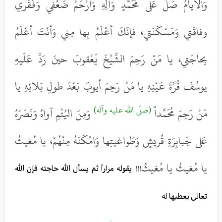
وَالايامُ صَلِّ عَلى مُحَمَّدٍ وَآلِهِ وَارْحَمْ ضَعْفي وَفَقْري
وفاقَتي وَمَسْكَنَتي، فإنّكَ أعْلَمُ بِها مِني وَأنْتَ أعْلَمُ
بِحاجَتي، يا مَنْ رَحِمَ الشَّيْخَ يَعْقوبَ حينَ رَدَّ عَلَيهِ
يوسُفَ قُرَّةَ عَيْنِهِ يا مَنْ رَحِمَ أيوبَ بَعْدَ طولِ بَلائِهِ يا
(صلّى الله عليه وآله)
مَنْ رَحِمَ مُحَمَّداً
وَمِنَ اليُتْمِ آواهُ وَنَصَرَهُ
عَلى جَبابِرَةِ قُريشٍ وَطَواغيتِها وَامْكَنَهُ مِنْهُمْ، يا مُغيثُ
يا مُغيثُ يا مُغيثُ!!!
يقوله مراراً ثم يسأل الله حاجته فإن الله
تعالى يعطيها له