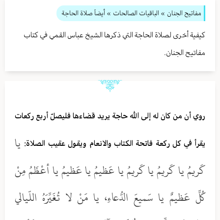
مفاتيح الجنان
» الباقيات الصالحات
» أيضاً صلاة الحاجة
كيفية أخرى لصلاة الحاجة التي ذكرها الشيخ عباس القمي في كتاب
مفاتيح الجنان.
روي أن من كان له إلى الله حاجة يريد قضاءها فليصلّ أربع ركعات
يا
يقرأ في كل ركعة فاتحة الكتاب والانعام ويقول عقيب الصلاة:
كَريمُ يا كَريمُ يا كَريمُ يا عَظيمُ يا عَظيمُ يا أعْظَمُ مِنْ
كُلِّ عَظيمٌ يا سَميعَ الدُّعاءِ، يا مَنْ لا تُغَيِّرَهُ اللّيالي