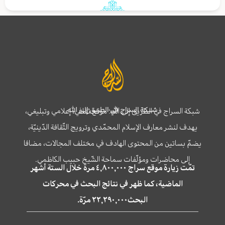
شبكة السراج في الطريق إلى الله
شبكة السراج في الطريق إلى الله؛ موقع ثقافي، إعلامي وتبليغي،
يهدف لنشر معارف الإسلام المحمّدي وترويج الثّقافة الدّينيّة،
يضمّ بساتين من المحتوى الهادف في مختلف المجالات، مضافا
إلى محاضرات ومؤلّفات سماحة الشّيخ حبيب الكاظمي.
تمّت زيارة موقع سراج ٤,٨٠٠,٠٠٠ مرة خلال الستة أشهر
الماضية، كما ظهر في نتائج البحث في محركات
البحث٢٢,٢٩٠,٠٠٠ مرّة.