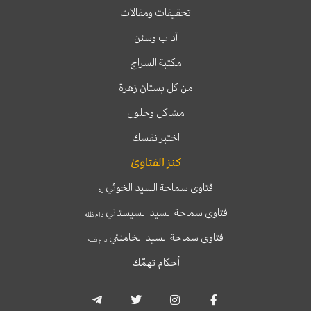
تحقيقات ومقالات
آداب وسنن
مكتبة السراج
من كل بستان زهرة
مشاكل وحلول
اختبر نفسك
كنز الفتاوىٰ
فتاوى سماحة السيد الخوئي
ره
فتاوى سماحة السيد السيستاني
دام ظله
فتاوى سماحة السيد الخامنئي
دام ظله
أحكام تهمّك
T
T
I
F
e
w
n
a
l
i
s
c